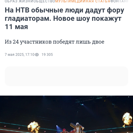
ОБРАЗ ЖИЗНИ
ОБЩЕСТВО
МУЛЬТИМЕДИЙНАЯ СТАТЬЯ
ФОНТАНКА
На НТВ обычные люди дадут фору
гладиаторам. Новое шоу покажут
11 мая
Из 24 участников победят лишь двое
7 мая 2025, 17:10
19 305