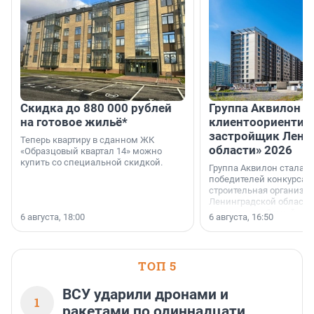
Скидка до 880 000 рублей
Группа Аквилон 
на готовое жильё*
клиентоориентир
застройщик Лени
Теперь квартиру в сданном ЖК
области» 2026
«Образцовый квартал 14» можно
купить со специальной скидкой.
Группа Аквилон стала 
победителей конкурса 
строительная организа
Ленинградской области 
номинации «Самый
6 августа, 18:00
6 августа, 16:50
клиентоориентированн
застройщик Ленинград
области».
ТОП 5
ВСУ ударили дронами и
1
ракетами по одиннадцати