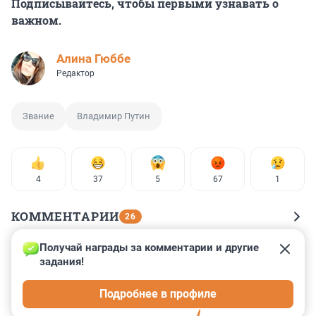
Подписывайтесь, чтобы первыми узнавать о
важном.
Алина Гюббе
Редактор
Звание
Владимир Путин
4
37
5
67
1
КОММЕНТАРИИ
26
Получай награды за комментарии и другие 
Гость
6 мая 2025, 15:21
задания!
Что характерно, в России генералов больше, чем 
Подробнее в профиле
было в СССР.