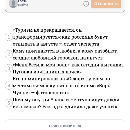
Гость
Отправить
Войти
«Туризм не прекращается, он
1
трансформируется»: как россияне будут
отдыхать в августе — ответ эксперта
Кому признаются в любви, а кому разобьют
2
сердце: любовный гороскоп на август
«Меня бесила моя роль»: как сегодня выглядит
3
Пуговка из «Папиных дочек»
Его номинировали на «Оскар»: гуляем по
4
местам съемок культового фильма «Вор»
Чухрая — фоторепортаж
Почему внутри Урана и Нептуна идут дожди
5
из алмазов? Разгадка удивила даже ученых
ПРИСОЕДИНИТЬСЯ