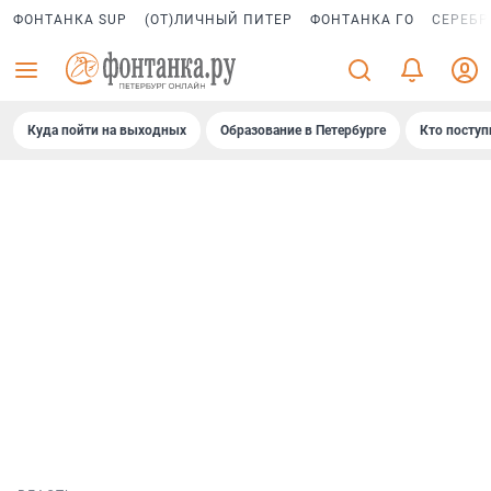
ФОНТАНКА SUP
(ОТ)ЛИЧНЫЙ ПИТЕР
ФОНТАНКА ГО
СЕРЕБР
Куда пойти на выходных
Образование в Петербурге
Кто поступ