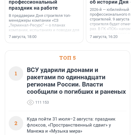
профессиональный
об истории Дня с
праздник на работе
2026-й — юбилейный го
профессионального пр
В преддверии Дня строителя топ-
строителей. 9 августа 2
менеджеры компании «СЗ
строителя будет отмечат
„Терминал-Ресурс“ — о планах
раз. В ГК «ПСК» напомни
компании, испытаниях и поводах для
появился праздник и к
осторожного оптимизма.
7 августа, 18:00
7 августа, 16:20
поменялась роль строит
ТОП 5
ВСУ ударили дронами и
1
ракетами по одиннадцати
регионам России. Власти
сообщили о погибших и раненых
111 153
Куда пойти 31 июля–2 августа: праздник
2
флоксов, «Пространственный сдвиг» у
Манежа и «Музыка мира»