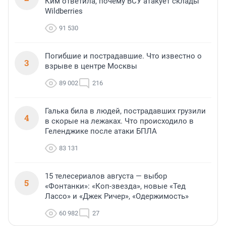
Ким ответила, почему ВСУ атакует склады
Wildberries
91 530
Погибшие и пострадавшие. Что известно о
3
взрыве в центре Москвы
89 002
216
Галька била в людей, пострадавших грузили
4
в скорые на лежаках. Что происходило в
Геленджике после атаки БПЛА
83 131
15 телесериалов августа — выбор
5
«Фонтанки»: «Коп-звезда», новые «Тед
Лассо» и «Джек Ричер», «Одержимость»
60 982
27