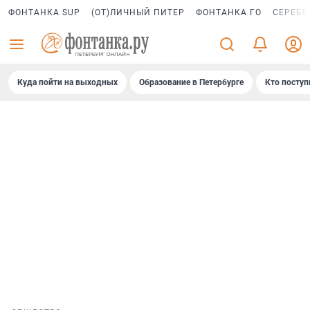
ФОНТАНКА SUP
(ОТ)ЛИЧНЫЙ ПИТЕР
ФОНТАНКА ГО
СЕРЕБР
Куда пойти на выходных
Образование в Петербурге
Кто поступ