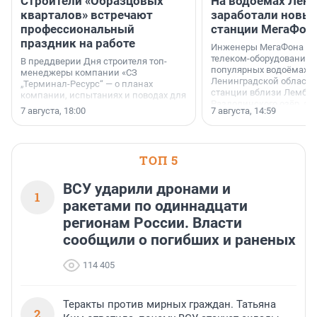
Строители «Образцовых
На водоёмах Лен
кварталов» встречают
заработали новы
профессиональный
станции МегаФон
праздник на работе
Инженеры МегаФона ус
телеком-оборудование 
В преддверии Дня строителя топ-
популярных водоёмах
менеджеры компании «СЗ
Ленинградской области
„Терминал-Ресурс“ — о планах
станции вблизи Лембол
компании, испытаниях и поводах для
Раздолинского озёр, а 
осторожного оптимизма.
7 августа, 18:00
7 августа, 14:59
недалеко от Большого Т
водопада.
ТОП 5
ВСУ ударили дронами и
1
ракетами по одиннадцати
регионам России. Власти
сообщили о погибших и раненых
114 405
Теракты против мирных граждан. Татьяна
2