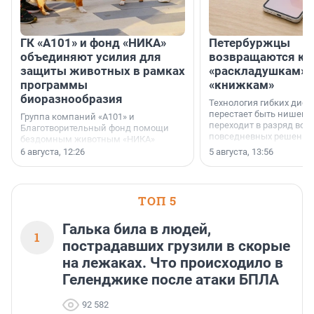
ГК «А101» и фонд «НИКА»
Петербуржцы
объединяют усилия для
возвращаются к
защиты животных в рамках
«раскладушкам» 
программы
«книжкам»
биоразнообразия
Технология гибких дисп
перестает быть нишевы
Группа компаний «А101» и
переходит в разряд вос
Благотворительный фонд помощи
повседневных решений
бездомным животным «НИКА»
заключили соглашение о
6 августа, 12:26
5 августа, 13:56
стратегическом сотрудничестве.
ТОП 5
Галька била в людей,
1
пострадавших грузили в скорые
на лежаках. Что происходило в
Геленджике после атаки БПЛА
92 582