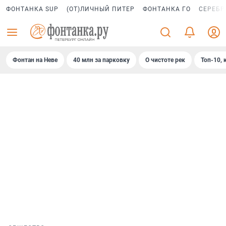
ФОНТАНКА SUP
(ОТ)ЛИЧНЫЙ ПИТЕР
ФОНТАНКА ГО
СЕРЕБР
Фонтан на Неве
40 млн за парковку
О чистоте рек
Топ-10, 