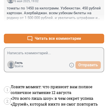
6 мая 2025, 19:02
томаты по 1450 за килограмм. Узбекистан. 450 рублей 
картохан. Азербайджан. всем узбекам билеты на 
родину от 1 500 000 рублей. и увеличить штрафами их 
пребывание в России . не нужны они здесь.надоели 
+1
–1
😡😡😡😡😡
Читать все комментарии
Гость
Отправить
Войти
Ловите момент: что принесет вам полное
1
солнечное затмение 12 августа
«Это всего лишь шоу»: в чем секрет успеха
2
«Друзей», который никто не смог повторить