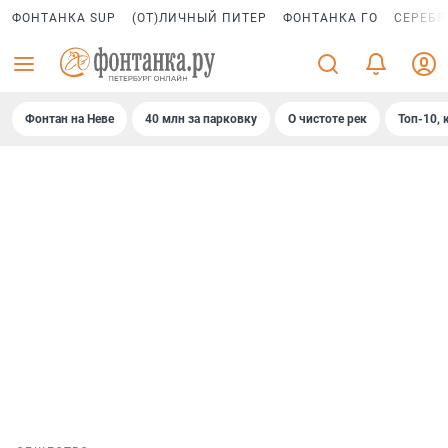
ФОНТАНКА SUP
(ОТ)ЛИЧНЫЙ ПИТЕР
ФОНТАНКА ГО
СЕРЕБР
Фонтан на Неве
40 млн за парковку
О чистоте рек
Топ-10, 