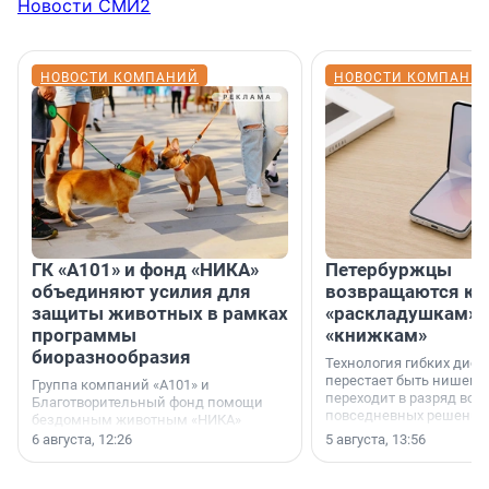
Новости СМИ2
НОВОСТИ КОМПАНИЙ
НОВОСТИ КОМПАНИ
ГК «А101» и фонд «НИКА»
Петербуржцы
объединяют усилия для
возвращаются к
защиты животных в рамках
«раскладушкам» 
программы
«книжкам»
биоразнообразия
Технология гибких дисп
перестает быть нишевы
Группа компаний «А101» и
переходит в разряд вос
Благотворительный фонд помощи
повседневных решений
бездомным животным «НИКА»
заключили соглашение о
6 августа, 12:26
5 августа, 13:56
стратегическом сотрудничестве.