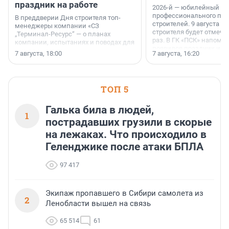
праздник на работе
2026-й — юбилейный го
профессионального пр
В преддверии Дня строителя топ-
строителей. 9 августа 2
менеджеры компании «СЗ
строителя будет отмечат
„Терминал-Ресурс“ — о планах
раз. В ГК «ПСК» напомни
компании, испытаниях и поводах для
появился праздник и к
осторожного оптимизма.
7 августа, 18:00
7 августа, 16:20
поменялась роль строит
ТОП 5
Галька била в людей,
1
пострадавших грузили в скорые
на лежаках. Что происходило в
Геленджике после атаки БПЛА
97 417
Экипаж пропавшего в Сибири самолета из
2
Ленобласти вышел на связь
65 514
61