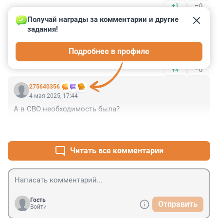
+1
–0
Получай награды за комментарии и другие 
Гость
4 мая 2025, 18:59
задания!
что будет делать Зарубин после?

Подробнее в профиле
он ведь моложе
+4
–0
275640356
4 мая 2025, 17:44
А в СВО необходимость была?
+5
–1
Читать все комментарии
Гость
Отправить
Войти