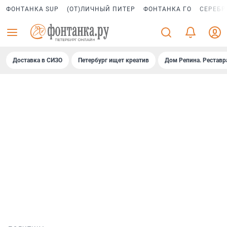
ФОНТАНКА SUP
(ОТ)ЛИЧНЫЙ ПИТЕР
ФОНТАНКА ГО
СЕРЕБР
Доставка в СИЗО
Петербург ищет креатив
Дом Репина. Реставр