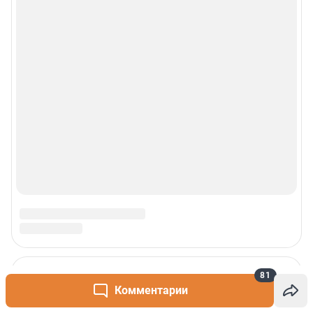
© 2000-2026 Фонтанка.Ру
Свидетельство Роскомнадзора ЭЛ № ФС 77-66333 от 14.07.2016
© ООО «Интернет Технологии»
81
Комментарии