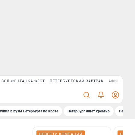
ЗСД ФОНТАНКА ФЕСТ
ПЕТЕРБУРГСКИЙ ЗАВТРАК
АФИША PLUS
тупил в вузы Петербурга по квоте
Петербург ищет креатив
Рейтинги
НОВОСТИ КОМПАНИЙ
НОВОС