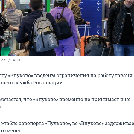
цель / ТАСС
орту «Внуково» введены ограничения на работу гавани.
пресс-служба Росавиации.
мечается, что «Внуково» временно не принимает и не
.
-табло аэропорта «Пулково», во «Внуково» задерживае
н отменен.