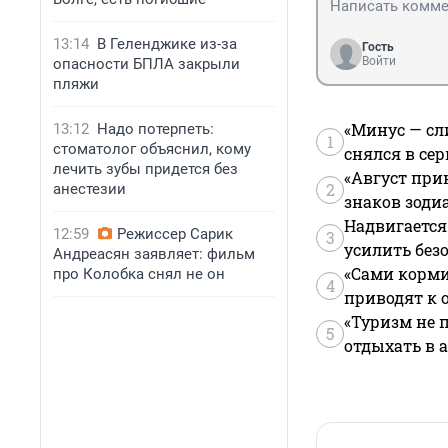
13:14
В Геленджике из-за
Гость
Войти
опасности БПЛА закрыли
пляжи
«Минус — сл
13:12
Надо потерпеть:
1
стоматолог объяснил, кому
снялся в се
лечить зубы придется без
«Август при
2
анестезии
знаков зоди
Надвигается
12:59
Режиссер Сарик
3
усилить без
Андреасян заявляет: фильм
«Сами корми
про Колобка снял не он
4
приводят к 
«Туризм не 
5
отдыхать в а