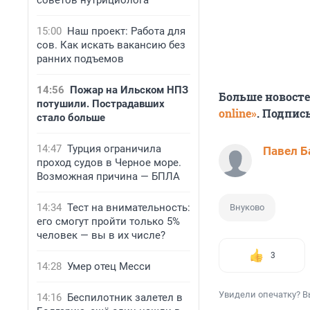
советов нутрициолога
15:00
Наш проект: Работа для
сов. Как искать вакансию без
ранних подъемов
14:56
Пожар на Ильском НПЗ
Больше новост
потушили. Пострадавших
online»
. Подпис
стало больше
14:47
Турция ограничила
Павел Б
проход судов в Черное море.
Возможная причина — БПЛА
14:34
Тест на внимательность:
Внуково
его смогут пройти только 5%
человек — вы в их числе?
3
14:28
Умер отец Месси
Увидели опечатку? В
14:16
Беспилотник залетел в