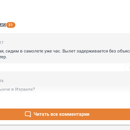
ИИ
31
:17
ая, сидим в самолете уже час. Вылет задерживается без объяс
тер.
:16
нынче в Израиле?
Читать все комментарии