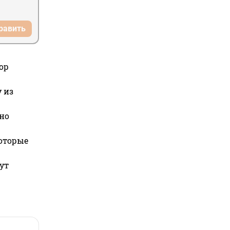
равить
ор
 из
но
которые
ут