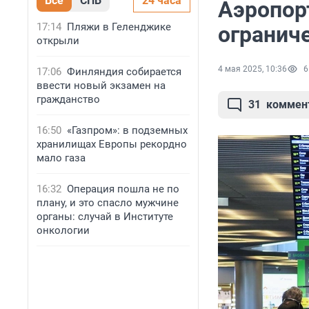
Все
СПБ
24 часа
Аэропор
17:14
Пляжи в Геленджике
огранич
открыли
4 мая 2025, 10:36
6
17:06
Финляндия собирается
ввести новый экзамен на
гражданство
31
коммен
16:50
«Газпром»: в подземных
хранилищах Европы рекордно
мало газа
16:32
Операция пошла не по
плану, и это спасло мужчине
органы: случай в Институте
онкологии