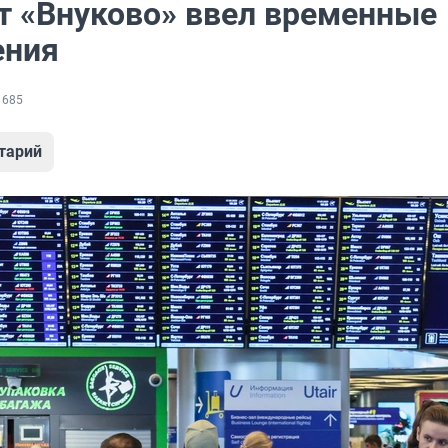
т «Внуково» ввел временные
ения
 685
тарий