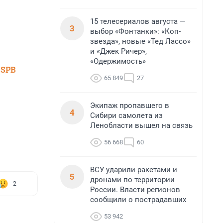
15 телесериалов августа —
3
выбор «Фонтанки»: «Коп-
звезда», новые «Тед Лассо»
и «Джек Ричер»,
«Одержимость»
 SPB
65 849
27
Экипаж пропавшего в
4
Сибири самолета из
Ленобласти вышел на связь
56 668
60
ВСУ ударили ракетами и
5
дронами по территории
2
России. Власти регионов
сообщили о пострадавших
53 942