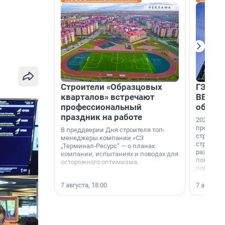
Строители «Образцовых
ГЭС, м
кварталов» встречают
ВВП: в
профессиональный
об ист
праздник на работе
2026-й —
професси
В преддверии Дня строителя топ-
строителе
менеджеры компании «СЗ
строителя
„Терминал-Ресурс“ — о планах
раз. В ГК
компании, испытаниях и поводах для
появился
осторожного оптимизма.
поменяла
7 августа, 18:00
7 августа,