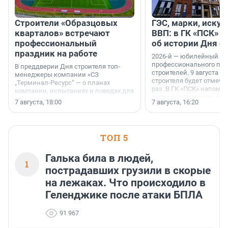
Строители «Образцовых
ГЭС, марки, искус
кварталов» встречают
ВВП: в ГК «ПСК» р
профессиональный
об истории Дня с
праздник на работе
2026-й — юбилейный го
профессионального пр
В преддверии Дня строителя топ-
строителей. 9 августа 2
менеджеры компании «СЗ
строителя будет отмечат
„Терминал-Ресурс“ — о планах
раз. В ГК «ПСК» напомни
компании, испытаниях и поводах для
появился праздник и к
осторожного оптимизма.
7 августа, 18:00
7 августа, 16:20
поменялась роль строит
ТОП 5
Галька била в людей,
1
пострадавших грузили в скорые
на лежаках. Что происходило в
Геленджике после атаки БПЛА
91 967