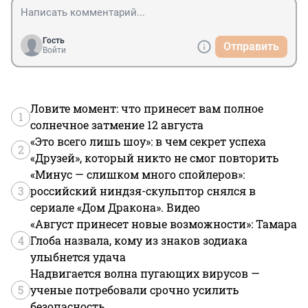
Гость
Отправить
Войти
Ловите момент: что принесет вам полное
1
солнечное затмение 12 августа
«Это всего лишь шоу»: в чем секрет успеха
2
«Друзей», который никто не смог повторить
«Минус — слишком много спойлеров»:
3
российский ниндзя-скульптор снялся в
сериале «Дом Дракона». Видео
«Август принесет новые возможности»: Тамара
4
Глоба назвала, кому из знаков зодиака
улыбнется удача
Надвигается волна пугающих вирусов —
5
ученые потребовали срочно усилить
безопасность