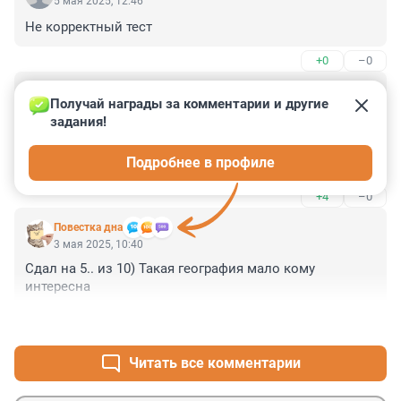
5 мая 2025, 12:46
Не корректный тест
+0
–0
Гость
3 мая 2025, 16:48
Получай награды за комментарии и другие 
задания!
В вопросе 5 нет задачи расположить города по 
численности. Соответственно, варианты 1,5,6 и 6,1,5 - 
Подробнее в профиле
одинаково правильные, а вы засчитываете один из 
них, как неверный ответ. В вопросе нужно только 
+4
–0
выбрать три города с наибольшей численностью, 
скорректируйте тогда вопрос что ли, а то оба ответа 
Повестка дна
верные так то по формулировке вопроса.
3 мая 2025, 10:40
Сдал на 5.. из 10) Такая география мало кому 
интересна
+0
–0
Читать все комментарии