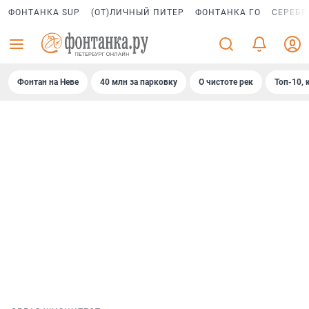
ФОНТАНКА SUP
(ОТ)ЛИЧНЫЙ ПИТЕР
ФОНТАНКА ГО
СЕРЕБР
Фонтан на Неве
40 млн за парковку
О чистоте рек
Топ-10, 