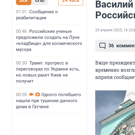
Все
СПБ
24 часа
Василий
01:01
Сообщение о
Российс
реабилитации
29 апреля 2025, 16:22
00:46
Российские ученые
предложили создать на Луне
«кладбище» для космического
36
коммен
мусора
Вице-президент
00:30
Трамп: прогресс в
переговорах по Украине есть,
временно возгл
но новых ракет Киев не
апреля сообща
получит
00:05
Одного погибшего
нашли при тушении дачного
дома в Гатчине