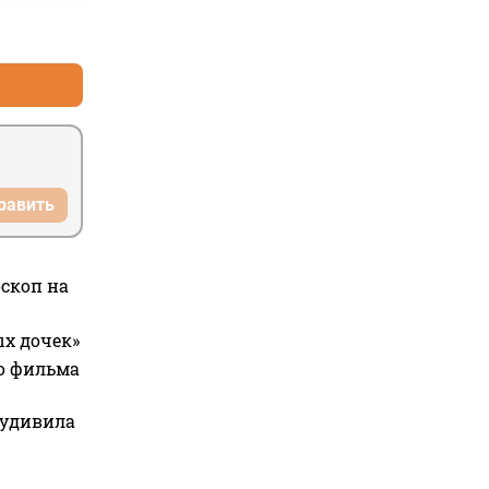
+0
–0
равить
оскоп на
ых дочек»
го фильма
 удивила