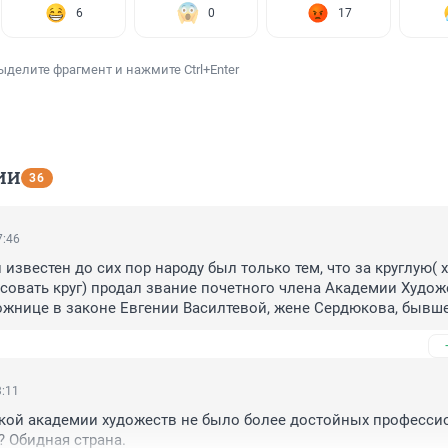
6
0
17
ыделите фрагмент и нажмите Ctrl+Enter
ИИ
36
7:46
известен до сих пор народу был только тем, что за круглую( 
рисовать круг) продал звание почетного члена Академии Художе
жнице в законе Евгении Василтевой, жене Сердюкова, бывше
нв
3:11
ской академии художеств не было более достойных профессио
? Обидная страна.