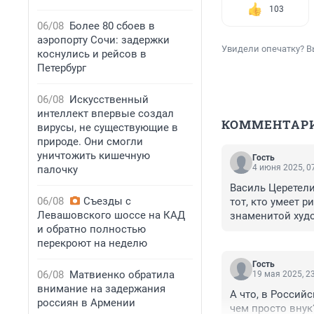
103
06/08
Более 80 сбоев в
аэропорту Сочи: задержки
Увидели опечатку? В
коснулись и рейсов в
Петербург
06/08
Искусственный
интеллект впервые создал
КОММЕНТАР
вирусы, не существующие в
природе. Они смогли
уничтожить кишечную
Гость
4 июня 2025, 0
палочку
Василь Церетели 
06/08
Съезды с
тот, кто умеет 
Левашовского шоссе на КАД
знаменитой худо
и обратно полностью
министра оборо
перекроют на неделю
Гость
06/08
Матвиенко обратила
19 мая 2025, 2
внимание на задержания
А что, в Россий
россиян в Армении
чем просто внук