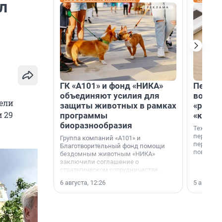
л
ГК «А101» и фонд «НИКА»
Петер
объединяют усилия для
возвр
ели
защиты животных в рамках
«раскл
 29
программы
«книж
биоразнообразия
Технолог
перестае
Группа компаний «А101» и
переходи
Благотворительный фонд помощи
повседне
бездомным животным «НИКА»
заключили соглашение о
стратегическом сотрудничестве.
6 августа, 12:26
5 августа,