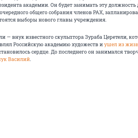
езидента академии. Он будет занимать эту должность 
очередного общего собрания членов РАХ, запланирова
остоятся выборы нового главы учреждения.
ли — внук известного скульптора Зураба Церетели, ко
лавлял Российскую академию художеств и
ушел из жизн
 остановилось сердце. До последнего он занимался твор
внук Василий
.