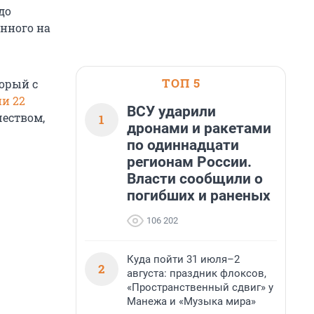
до
нного на
ТОП 5
торый с
и 22
ВСУ ударили
чеством,
1
дронами и ракетами
по одиннадцати
регионам России.
Власти сообщили о
погибших и раненых
106 202
Куда пойти 31 июля–2
2
августа: праздник флоксов,
«Пространственный сдвиг» у
Манежа и «Музыка мира»