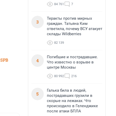
84 761
7
Теракты против мирных
3
граждан. Татьяна Ким
ответила, почему ВСУ атакует
склады Wildberries
82 139
Погибшие и пострадавшие.
 SPB
4
Что известно о взрыве в
центре Москвы
80 992
216
Галька била в людей,
5
пострадавших грузили в
скорые на лежаках. Что
происходило в Геленджике
после атаки БПЛА