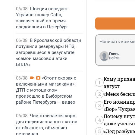
06/08
Швеция передаст
Украине танкер Caffa,
захваченный во время
следования в Петербург
06/08
В Ярославской области
потушили резервуары НПЗ,
загоревшиеся в результате
Гость
«самой массовой атаки
Войти
БПЛА»
06/08
«Стоит скорая с
Кому призна
1
включенными мигалками»:
август
ДТП с мотоциклом
2
«Меня бесил
произошло в Выборгском
Его номинир
районе Петербурга — видео
3
«Вор» Чухра
06/08
Чем отличается корм
Почему внут
4
для стерилизованных котов
даже учены
от обычного, объясняет
5
«Дед разбуш
ветеринар