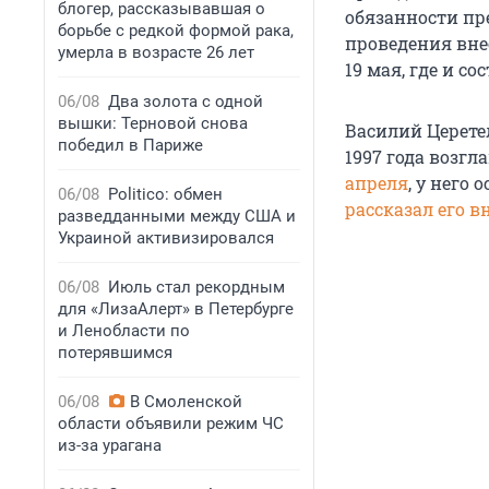
блогер, рассказывавшая о
обязанности пр
борьбе с редкой формой рака,
проведения вне
умерла в возрасте 26 лет
19 мая, где и с
06/08
Два золота с одной
вышки: Терновой снова
Василий Церете
победил в Париже
1997 года возг
апреля
, у него
06/08
Politico: обмен
рассказал его 
разведданными между США и
Украиной активизировался
06/08
Июль стал рекордным
для «ЛизаАлерт» в Петербурге
и Ленобласти по
потерявшимся
06/08
В Смоленской
области объявили режим ЧС
из-за урагана