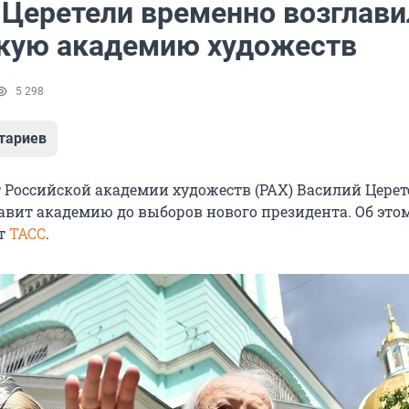
 Церетели временно возглави
кую академию художеств
5 298
тариев
 Российской академии художеств (РАХ) Василий Церет
авит академию до выборов нового президента. Об этом
ет
ТАСС
.