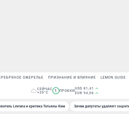
ЕРЕБРЯНОЕ ОЖЕРЕЛЬЕ
ПРИЗНАНИЕ И ВЛИЯНИЕ
LEMON GUIDE
USD 81,41
СЕЙЧАС
1
ПРОБКИ
+20°C
EUR 94,06
ователь Levrana и критика Татьяны Ким
Зачем депутаты удаляют соцсет