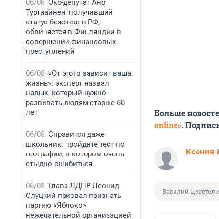
06/08
Экс-депутат Ано
Туртиайнен, получивший
статус беженца в РФ,
обвиняется в Финляндии в
совершении финансовых
преступлений
06/08
«От этого зависит ваша
жизнь»: эксперт назвал
навык, который нужно
развивать людям старше 60
лет
Больше новост
online»
. Подпис
06/08
Справится даже
школьник: пройдите тест по
Ксения 
географии, в котором очень
стыдно ошибиться
06/08
Глава ЛДПР Леонид
Василий Церетели
Слуцкий призвал признать
партию «Яблоко»
нежелательной организацией