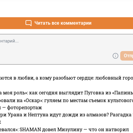
Читать все комментарии
Отп
ются в любви, а кому разобьют сердце: любовный гор
а моя роль»: как сегодня выглядит Пуговка из «Папин
овали на «Оскар»: гуляем по местам съемок культово
я — фоторепортаж
ри Урана и Нептуна идут дожди из алмазов? Разгадка
х
евался»: SHAMAN довел Мизулину — что он натворил