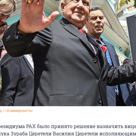
р / «Коммерсантъ»
резидиума РАХ было принято решение назначить вице
нука Зураба Церетели Василия Церетели исполняющи