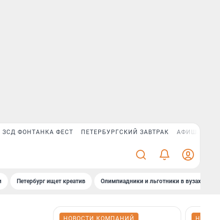
ЗСД ФОНТАНКА ФЕСТ
ПЕТЕРБУРГСКИЙ ЗАВТРАК
АФИША PLUS
и
Петербург ищет креатив
Олимпиадники и льготники в вузах СПб
НОВОСТИ КОМПАНИЙ
НОВОС