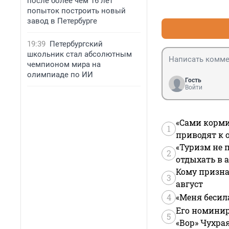
после более чем 16 лет
попыток построить новый
завод в Петербурге
19:39
Петербургский
школьник стал абсолютным
чемпионом мира на
олимпиаде по ИИ
Гость
Войти
«Сами корми
1
приводят к 
«Туризм не 
2
отдыхать в а
Кому призна
3
август
4
«Меня бесил
Его номинир
5
«Вор» Чухра