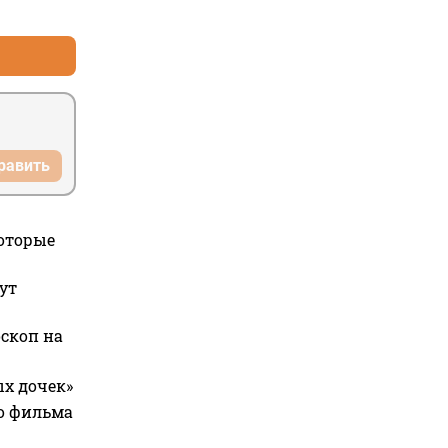
+5
–5
равить
которые
ут
оскоп на
ых дочек»
го фильма