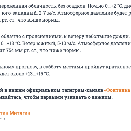
 переменная облачность, без осадков. Ночью
0…+2 °С
, д
р юго-западный, 2-7 м/с. Атмосферное давление будет 
рт. ст.
, что выше нормы.
: облачно с прояснениями, к вечеру небольшие дожди
16…+18 °С
. Ветер южный, 5-10 м/с. Атмосферное давлени
вит
754 мм рт. ст.
, что ниже нормы.
ьному прогнозу, в субботу местами пройдут кратков
удет около
+13…+15 °С
.
ей в нашем официальном телеграм-канале
«Фонтанка
ывайтесь, чтобы первыми узнавать о важном.
тин Митягин
ент