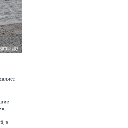
иалист
ьшие
ик,
й, в