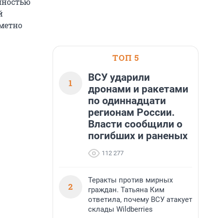
лностью
й
аметно
ТОП 5
ВСУ ударили
1
дронами и ракетами
по одиннадцати
регионам России.
Власти сообщили о
погибших и раненых
112 277
Теракты против мирных
2
граждан. Татьяна Ким
ответила, почему ВСУ атакует
склады Wildberries