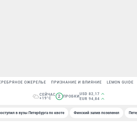
ЕРЕБРЯНОЕ ОЖЕРЕЛЬЕ
ПРИЗНАНИЕ И ВЛИЯНИЕ
LEMON GUIDE
USD 82,17
СЕЙЧАС
2
ПРОБКИ
+19°C
EUR 94,84
поступил в вузы Петербурга по квоте
Финский залив позеленел
Пете