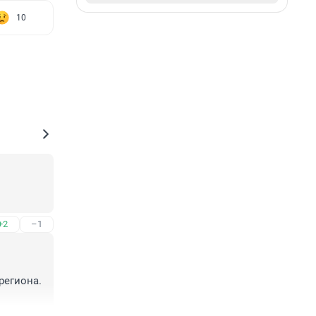
10
+2
–1
егиона. 