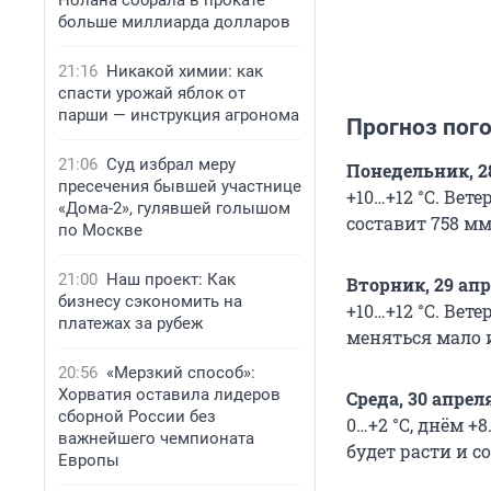
Нолана собрала в прокате
больше миллиарда долларов
21:16
Никакой химии: как
спасти урожай яблок от
парши — инструкция агронома
Прогноз пого
21:06
Суд избрал меру
Понедельник, 2
пресечения бывшей участнице
+10…+12 °С
. Вет
«Дома-2», гулявшей голышом
составит 758 мм
по Москве
21:00
Наш проект: Как
Вторник, 29 ап
бизнесу сэкономить на
+10…+12 °С.
Ветер
платежах за рубеж
меняться мало 
20:56
«Мерзкий способ»:
Хорватия оставила лидеров
Среда, 30 апрел
сборной России без
0…+2 °С
, днём
+8
важнейшего чемпионата
будет расти и с
Европы