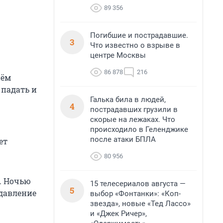
89 356
Погибшие и пострадавшие.
3
Что известно о взрыве в
центре Москвы
86 878
216
нём
 падать и
Галька била в людей,
4
пострадавших грузили в
скорые на лежаках. Что
происходило в Геленджике
после атаки БПЛА
ет
80 956
. Ночью
15 телесериалов августа —
5
 давление
выбор «Фонтанки»: «Коп-
звезда», новые «Тед Лассо»
и «Джек Ричер»,