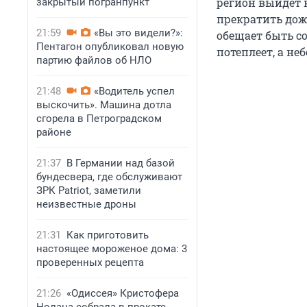
регион выйдет 
закрытый погранпункт
прекратить дож
21:59
«Вы это видели?»:
обещает быть с
Пентагон опубликовал новую
потеплеет, а н
партию файлов об НЛО
21:48
«Водитель успел
выскочить». Машина дотла
сгорела в Петроградском
районе
21:37
В Германии над базой
бундесвера, где обслуживают
ЗРК Patriot, заметили
неизвестные дроны
21:31
Как приготовить
настоящее мороженое дома: 3
проверенных рецепта
21:26
«Одиссея» Кристофера