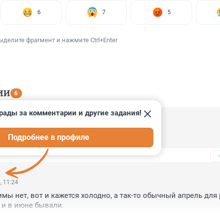
6
7
5
ыделите фрагмент и нажмите Ctrl+Enter
ИИ
6
рады за комментарии и другие задания!
, 14:11
Подробнее в профиле
да!!
, 11:24
мы нет, вот и кажется холодно, а так-то обычный апрель для р
 и в июне бывали.