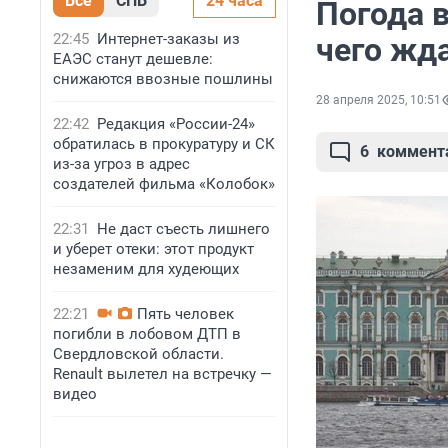
Все
СПБ
24 часа
Погода 
22:45
Интернет-заказы из
чего жд
ЕАЭС станут дешевле:
снижаются ввозные пошлины
28 апреля 2025, 10:51
22:42
Редакция «России-24»
обратилась в прокуратуру и СК
6
коммент
из-за угроз в адрес
создателей фильма «Колобок»
22:31
Не даст съесть лишнего
и уберет отеки: этот продукт
незаменим для худеющих
22:21
Пять человек
погибли в лобовом ДТП в
Свердловской области.
Renault вылетел на встречку —
видео