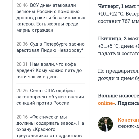
20:46
ВСУ днем атаковали
Четверг, 1 мая
:
регионы России с помощью
+10…+12 °С
. Вете
дронов, ракет и безэкипажных
составит
767 мм 
катеров. Есть жертвы среди
мирных граждан
Пятница, 2 мая
20:36
Суд в Петербурге заочно
+3…+5 °С
, днём
+
арестовал Лидию Невзорову*
падать и соста
20:31
Нам врали, что кофе
По предварител
вреден? Кому можно пить до
пяти чашек в день
дожди и днем б
20:26
Сенат США одобрил
Больше новост
законопроект об ужесточении
online»
. Подпис
санкций против России
20:16
«Фактически мы
Констан
должны содержать завод». На
корреспонд
охрану «Красного
треугольника» от подростков