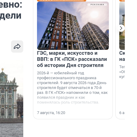
евно:
едели
ГЭС, марки, искусство и
Скидка
ВВП: в ГК «ПСК» рассказали
на гот
об истории Дня строителя
Теперь к
«Образцо
2026-й — юбилейный год
купить с
профессионального праздника
строителей. 9 августа 2026 года День
строителя будет отмечаться в 70-й
раз. В ГК «ПСК» напомнили о том, как
появился праздник и как
поменялась роль строительства.
7 августа, 16:20
6 августа,