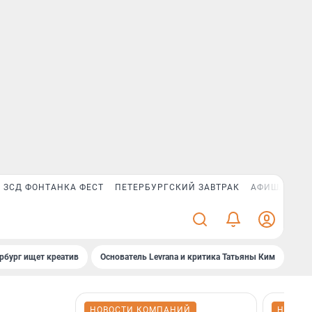
ЗСД ФОНТАНКА ФЕСТ
ПЕТЕРБУРГСКИЙ ЗАВТРАК
АФИША PLUS
рбург ищет креатив
Основатель Levrana и критика Татьяны Ким
Зач
НОВОСТИ КОМПАНИЙ
НОВОС