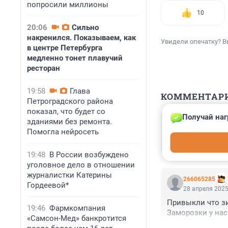
попросили миллионы
10
20:06
Сильно
накренился. Показываем, как
Увидели опечатку? В
в центре Петербурга
медленно тонет плавучий
ресторан
19:58
Глава
КОММЕНТАР
Петроградского района
показал, что будет со
Получай наг
зданиями без ремонта.
Гость
28 апреля 2025
Помогла нейросеть
Нормальная пого
19:48
В России возбуждено
уголовное дело в отношении
журналистки Катерины
266065285
Гордеевой*
28 апреля 2025
Привыкли что зи
19:46
Фармкомпания
Заморозки у нас
«Самсон-Мед» банкротится