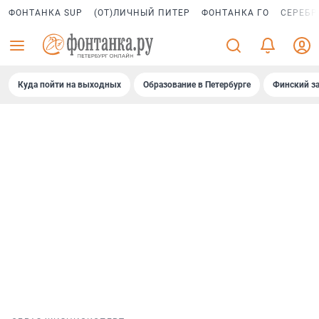
ФОНТАНКА SUP
(ОТ)ЛИЧНЫЙ ПИТЕР
ФОНТАНКА ГО
СЕРЕБР
Куда пойти на выходных
Образование в Петербурге
Финский за