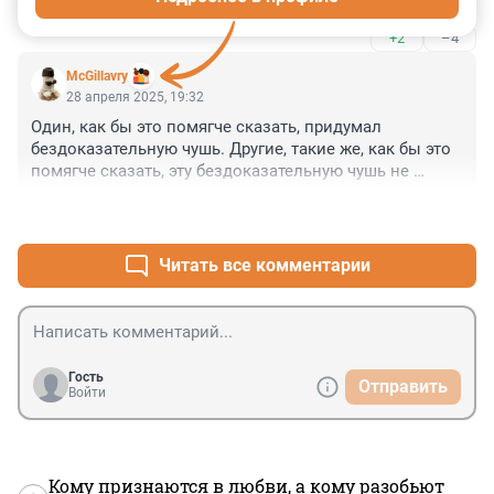
+2
–4
McGillavry
28 апреля 2025, 19:32
Один, как бы это помягче сказать, придумал 
бездоказательную чушь. Другие, такие же, как бы это 
помягче сказать, эту бездоказательную чушь не 
только начали тиражировать и относиться к ней как к 
+16
–5
какой-то абсолютной истине.
Читать все комментарии
Гость
Отправить
Войти
Кому признаются в любви, а кому разобьют