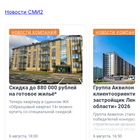
Новости СМИ2
НОВОСТИ КОМПАНИЙ
НОВОСТИ КОМПАНИ
Скидка до 880 000 рублей
Группа Аквилон 
на готовое жильё*
клиентоориентир
застройщик Лени
Теперь квартиру в сданном ЖК
области» 2026
«Образцовый квартал 14» можно
купить со специальной скидкой.
Группа Аквилон стала 
победителей конкурса 
строительная организа
Ленинградской области 
номинации «Самый
6 августа, 18:00
6 августа, 16:50
клиентоориентированн