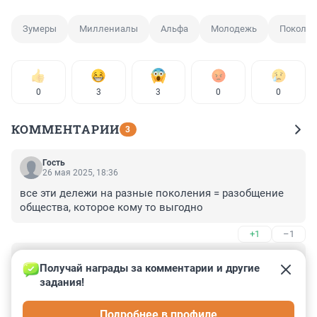
Зумеры
Миллениалы
Альфа
Молодежь
Поколен
0
3
3
0
0
КОММЕНТАРИИ
3
Гость
26 мая 2025, 18:36
все эти дележи на разные поколения = разобщение 
общества, которое кому то выгодно
+1
–1
Гость
30 апреля 2025, 03:32
Получай награды за комментарии и другие 
задания!
Главная глупость акцентировать на поколениях и 
выделять их.. К зумерам слишком много внимания 
Подробнее в профиле
отсюда они и ведут себя, как будто избранные