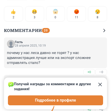
2
3
0
11
8
КОММЕНТАРИИ
20
Гость
28 апреля 2025, 10:19
почему у нас леса давно не горят ? у нас 
администрация лучше или на экспорт сложнее 
отправлять стало?
+0
–0
Гость
28 апреля 2025, 08:31
Получай награды за комментарии и другие 
задания!
Надо над пожарами совершить облет на вертолете с 
иконой Матроны Московской или Ксении 
Подробнее в профиле
Петербургской. Это должно помочь лучше всяких 
самолетов МЧС.
+0
–0