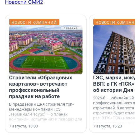
Новости СМИ2
НОВОСТИ КОМПАНИЙ
НОВОСТИ КОМПАНИ
Строители «Образцовых
ГЭС, марки, искус
кварталов» встречают
ВВП: в ГК «ПСК» р
профессиональный
об истории Дня с
праздник на работе
2026-й — юбилейный го
профессионального пр
В преддверии Дня строителя топ-
строителей. 9 августа 2
менеджеры компании «СЗ
строителя будет отмечат
„Терминал-Ресурс“ — о планах
раз. В ГК «ПСК» напомни
компании, испытаниях и поводах для
появился праздник и к
осторожного оптимизма.
7 августа, 18:00
7 августа, 16:20
поменялась роль строит