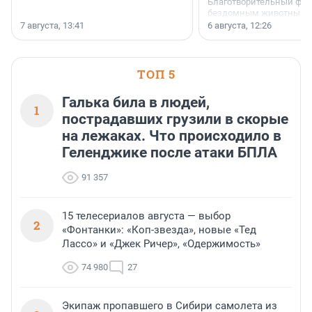
Благотворительный фо
бездомным животным 
заключили соглашение
7 августа, 13:41
6 августа, 12:26
стратегическом сотрудн
ТОП 5
Галька била в людей,
1
пострадавших грузили в скорые
на лежаках. Что происходило в
Геленджике после атаки БПЛА
91 357
15 телесериалов августа — выбор
2
«Фонтанки»: «Коп-звезда», новые «Тед
Лассо» и «Джек Ричер», «Одержимость»
74 980
27
Экипаж пропавшего в Сибири самолета из