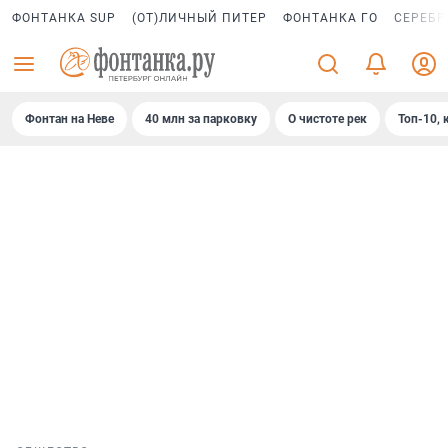
ФОНТАНКА SUP
(ОТ)ЛИЧНЫЙ ПИТЕР
ФОНТАНКА ГО
СЕРЕБР
Фонтан на Неве
40 млн за парковку
О чистоте рек
Топ-10, 