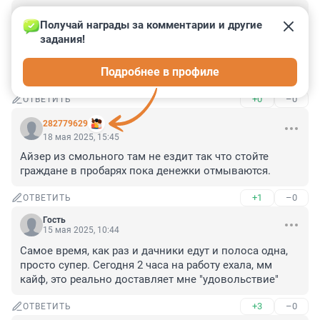
Гость
2 августа 2025, 16:26
Получай награды за комментарии и другие 
задания!
Скоро раскопают весь Петербург. В некоторых местах 
ремонт идет годами. 

Подробнее в профиле
Это распыление средств.
+0
–0
ОТВЕТИТЬ
282779629
18 мая 2025, 15:45
Айзер из смольного там не ездит так что стойте 
граждане в пробарях пока денежки отмываются.
+1
–0
ОТВЕТИТЬ
Гость
15 мая 2025, 10:44
Самое время, как раз и дачники едут и полоса одна, 
просто супер. Сегодня 2 часа на работу ехала, мм 
кайф, это реально доставляет мне "удовольствие"
+3
–0
ОТВЕТИТЬ