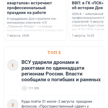
кварталов» встречают
ВВП: в ГК «ПСК» р
профессиональный
об истории Дня с
праздник на работе
2026-й — юбилейный го
профессионального пр
В преддверии Дня строителя топ-
строителей. 9 августа 2
менеджеры компании «СЗ
строителя будет отмечат
„Терминал-Ресурс“ — о планах
раз. В ГК «ПСК» напомни
компании, испытаниях и поводах для
появился праздник и к
осторожного оптимизма.
7 августа, 18:00
7 августа, 16:20
поменялась роль строит
ТОП 5
ВСУ ударили дронами и
1
ракетами по одиннадцати
регионам России. Власти
сообщили о погибших и раненых
111 303
Куда пойти 31 июля–2 августа: праздник
2
флоксов, «Пространственный сдвиг» у