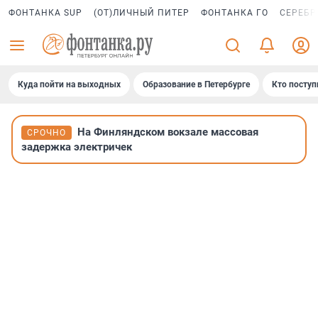
ФОНТАНКА SUP
(ОТ)ЛИЧНЫЙ ПИТЕР
ФОНТАНКА ГО
СЕРЕБР
Куда пойти на выходных
Образование в Петербурге
Кто поступ
На Финляндском вокзале массовая
СРОЧНО
задержка электричек