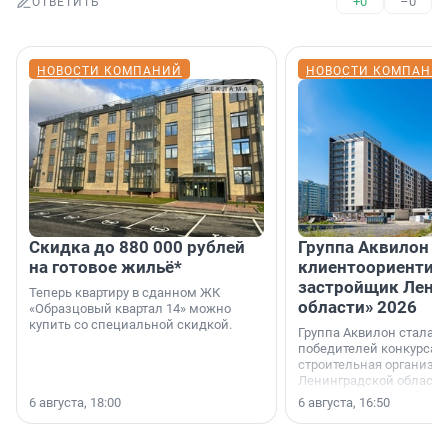
+0
–0
ОТВЕТИТЬ
НОВОСТИ КОМПАНИЙ
НОВОСТИ КОМПАНИ
Скидка до 880 000 рублей
Группа Аквилон 
на готовое жильё*
клиентоориентир
застройщик Лени
Теперь квартиру в сданном ЖК
области» 2026
«Образцовый квартал 14» можно
купить со специальной скидкой.
Группа Аквилон стала 
победителей конкурса 
строительная организа
Ленинградской области 
номинации «Самый
6 августа, 18:00
6 августа, 16:50
клиентоориентированн
застройщик Ленинград
области».