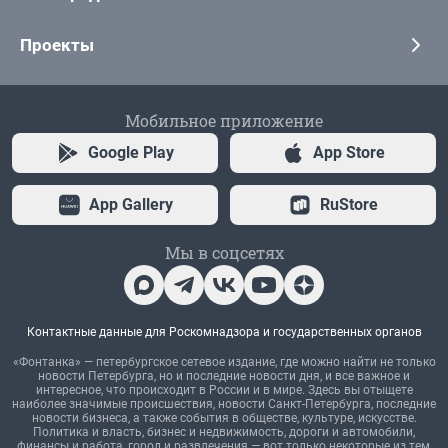
Проекты
Мобильное приложение
Google Play
App Store
App Gallery
RuStore
Мы в соцсетях
Контактные данные для Роскомнадзора и государственных органов
«Фонтанка» — петербургское сетевое издание, где можно найти не только
новости Петербурга, но и последние новости дня, и все важное и
интересное, что происходит в России и в мире. Здесь вы отыщете
наиболее значимые происшествия, новости Санкт-Петербурга, последние
новости бизнеса, а также события в обществе, культуре, искусстве.
Политика и власть, бизнес и недвижимость, дороги и автомобили,
финансы и работа, город и развлечения — вот только некоторые из тем,