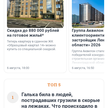
Скидка до 880 000 рублей
Группа Аквилон 
на готовое жильё*
клиентоориентир
застройщик Лени
Теперь квартиру в сданном ЖК
области» 2026
«Образцовый квартал 14» можно
купить со специальной скидкой.
Группа Аквилон стала 
победителей конкурса 
строительная организа
Ленинградской области 
номинации «Самый
6 августа, 18:00
6 августа, 16:50
клиентоориентированн
застройщик Ленинград
области».
ТОП 5
Галька била в людей,
1
пострадавших грузили в скорые
на лежаках. Что происходило в