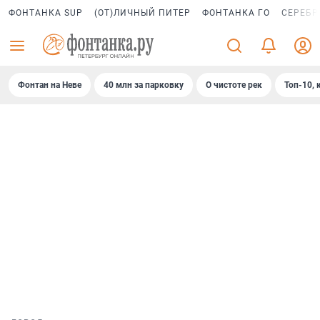
ФОНТАНКА SUP
(ОТ)ЛИЧНЫЙ ПИТЕР
ФОНТАНКА ГО
СЕРЕБР
Фонтан на Неве
40 млн за парковку
О чистоте рек
Топ-10, 