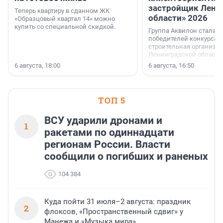
застройщик Лени
Теперь квартиру в сданном ЖК
области» 2026
«Образцовый квартал 14» можно
купить со специальной скидкой.
Группа Аквилон стала 
победителей конкурса 
строительная организа
Ленинградской области 
номинации «Самый
6 августа, 18:00
6 августа, 16:50
клиентоориентированн
застройщик Ленинград
области».
ТОП 5
ВСУ ударили дронами и
1
ракетами по одиннадцати
регионам России. Власти
сообщили о погибших и раненых
104 384
Куда пойти 31 июля–2 августа: праздник
2
флоксов, «Пространственный сдвиг» у
Манежа и «Музыка мира»