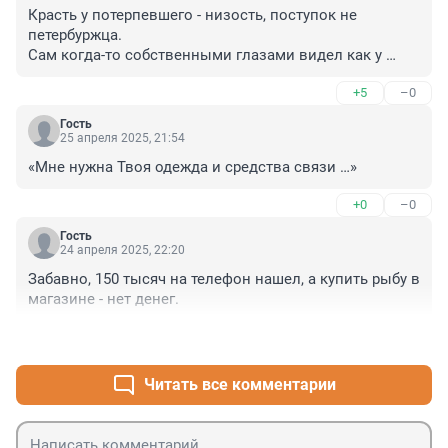
Красть у потерпевшего - низость, поступок не 
петербуржца.

Сам когда-то собственными глазами видел как у 
сбитой девушки прохожая шарилась в её сумке и 
+5
–0
обирала. Я то сначало подумал мало ли попросили 
вытащить телефон чтобы родственникам позвонить, 
Гость
а женщина из сумки вытащила кошелек и телефон и 
25 апреля 2025, 21:54
"нырк" себе в карман. Я быстро сооринтировался и 
«Мне нужна Твоя одежда и средства связи …»
догнал воровку, та стала толкаться и говорить что 
ничего не брала и чтобы я от неё отстал, принял 
+0
–0
решение повалить её на землю и удерживать до 
приезда ДПС, так как она толкалась и вырывалась и 
Гость
24 апреля 2025, 22:20
явно хотела убежать...
Забавно, 150 тысяч на телефон нашел, а купить рыбу в 
магазине - нет денег.
+1
–1
Читать все комментарии