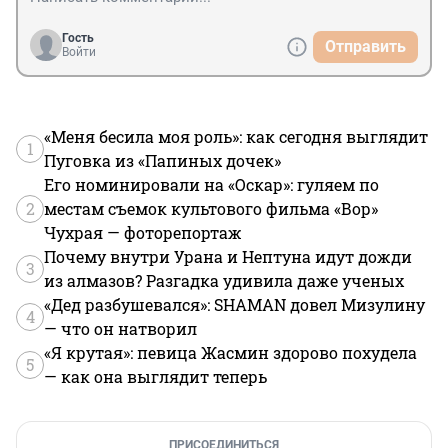
Гость
Отправить
Войти
«Меня бесила моя роль»: как сегодня выглядит
1
Пуговка из «Папиных дочек»
Его номинировали на «Оскар»: гуляем по
2
местам съемок культового фильма «Вор»
Чухрая — фоторепортаж
Почему внутри Урана и Нептуна идут дожди
3
из алмазов? Разгадка удивила даже ученых
«Дед разбушевался»: SHAMAN довел Мизулину
4
— что он натворил
«Я крутая»: певица Жасмин здорово похудела
5
— как она выглядит теперь
ПРИСОЕДИНИТЬСЯ