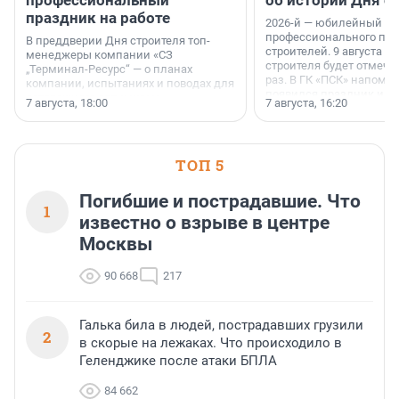
профессиональный
об истории Дня с
праздник на работе
2026-й — юбилейный го
профессионального пр
В преддверии Дня строителя топ-
строителей. 9 августа 2
менеджеры компании «СЗ
строителя будет отмечат
„Терминал-Ресурс“ — о планах
раз. В ГК «ПСК» напомни
компании, испытаниях и поводах для
появился праздник и к
осторожного оптимизма.
7 августа, 18:00
7 августа, 16:20
поменялась роль строит
ТОП 5
Погибшие и пострадавшие. Что
1
известно о взрыве в центре
Москвы
90 668
217
Галька била в людей, пострадавших грузили
2
в скорые на лежаках. Что происходило в
Геленджике после атаки БПЛА
84 662