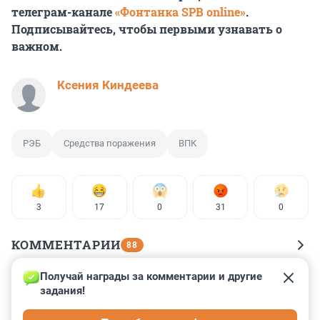
телеграм-канале
«Фонтанка SPB online»
.
Подписывайтесь, чтобы первыми узнавать о
важном.
Ксения Киндеева
РЭБ
Средства поражения
ВПК
3
17
0
31
0
КОММЕНТАРИИ
88
Получай награды за комментарии и другие 
Гость
23 апреля 2025, 17:41
задания!
К 2020-му году обгоним Португалию по выпуску 