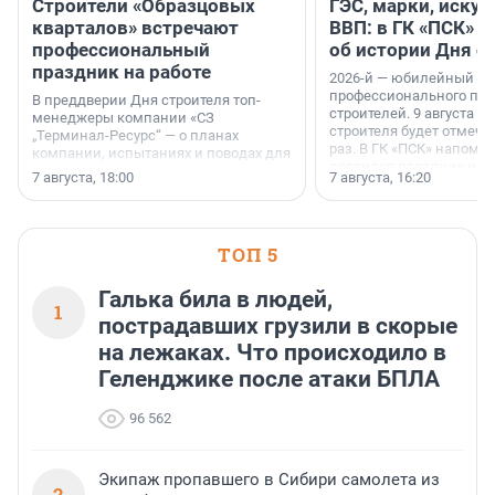
Строители «Образцовых
ГЭС, марки, искус
кварталов» встречают
ВВП: в ГК «ПСК» р
профессиональный
об истории Дня с
праздник на работе
2026-й — юбилейный го
профессионального пр
В преддверии Дня строителя топ-
строителей. 9 августа 2
менеджеры компании «СЗ
строителя будет отмечат
„Терминал-Ресурс“ — о планах
раз. В ГК «ПСК» напомни
компании, испытаниях и поводах для
появился праздник и к
осторожного оптимизма.
7 августа, 18:00
7 августа, 16:20
поменялась роль строит
ТОП 5
Галька била в людей,
1
пострадавших грузили в скорые
на лежаках. Что происходило в
Геленджике после атаки БПЛА
96 562
Экипаж пропавшего в Сибири самолета из
2