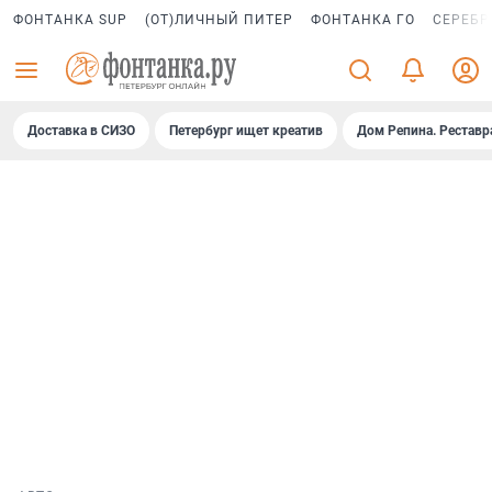
ФОНТАНКА SUP
(ОТ)ЛИЧНЫЙ ПИТЕР
ФОНТАНКА ГО
СЕРЕБР
Доставка в СИЗО
Петербург ищет креатив
Дом Репина. Реставр