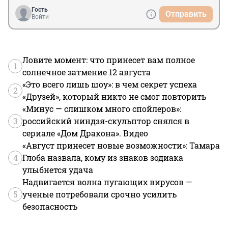
Гость
Отправить
Войти
Ловите момент: что принесет вам полное
1
солнечное затмение 12 августа
«Это всего лишь шоу»: в чем секрет успеха
2
«Друзей», который никто не смог повторить
«Минус — слишком много спойлеров»:
3
российский ниндзя-скульптор снялся в
сериале «Дом Дракона». Видео
«Август принесет новые возможности»: Тамара
4
Глоба назвала, кому из знаков зодиака
улыбнется удача
Надвигается волна пугающих вирусов —
5
ученые потребовали срочно усилить
безопасность