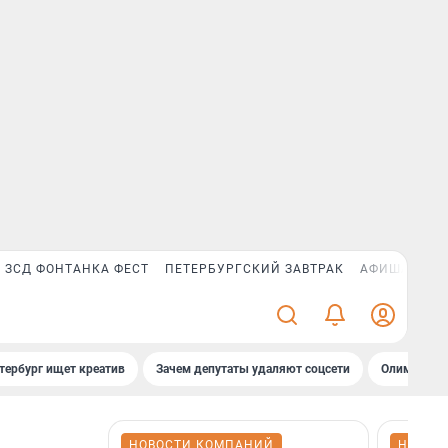
ЗСД ФОНТАНКА ФЕСТ
ПЕТЕРБУРГСКИЙ ЗАВТРАК
АФИША PLUS
тербург ищет креатив
Зачем депутаты удаляют соцсети
Олимпиадни
НОВОСТИ КОМПАНИЙ
НОВОС