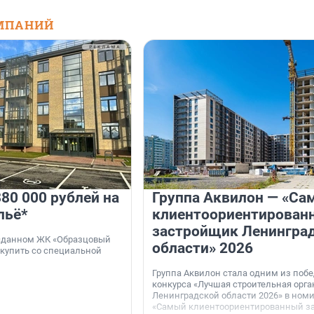
МПАНИЙ
80 000 рублей на
Группа Аквилон — «Са
льё*
клиентоориентирован
застройщик Ленингра
 сданном ЖК «Образцовый
области» 2026
 купить со специальной
Группа Аквилон стала одним из поб
конкурса «Лучшая строительная орг
Ленинградской области 2026» в ном
«Самый клиентоориентированный з