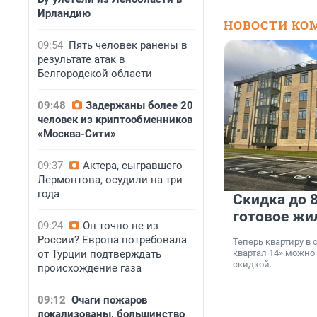
Ирландию
НОВОСТИ КО
09:54
Пять человек ранены в
результате атак в
Белгородской области
09:48
Задержаны более 20
человек из криптообменников
«Москва-Сити»
09:37
Актера, сыгравшего
Лермонтова, осудили на три
года
Скидка до 8
готовое жи
09:24
Он точно не из
России? Европа потребовала
Теперь квартиру в
от Турции подтверждать
квартал 14» можно
скидкой.
происхождение газа
09:12
Очаги пожаров
локализованы, большинство