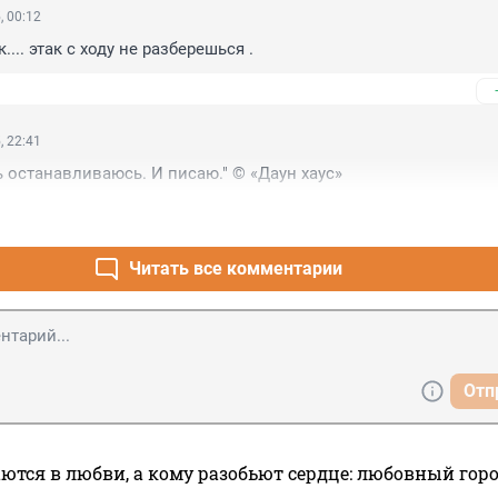
, 00:12
.... этак с ходу не разберешься .
, 22:41
сь останавливаюсь. И писаю." © «Даун хаус»
Читать все комментарии
Отп
ются в любви, а кому разобьют сердце: любовный гор