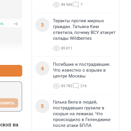
89 945
7
Теракты против мирных
3
+5
–0
граждан. Татьяна Ким
ответила, почему ВСУ атакует
склады Wildberries
85 811
+2
–1
Погибшие и пострадавшие.
4
Что известно о взрыве в
центре Москвы
83 782
216
Галька била в людей,
равить
5
пострадавших грузили в
скорые на лежаках. Что
происходило в Геленджике
оскоп на
после атаки БПЛА