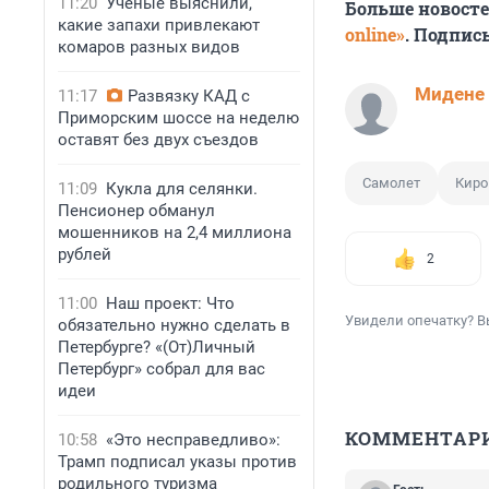
11:20
Ученые выяснили,
Больше новост
какие запахи привлекают
online»
. Подпис
комаров разных видов
Мидене
11:17
Развязку КАД с
Приморским шоссе на неделю
оставят без двух съездов
Самолет
Киро
11:09
Кукла для селянки.
Пенсионер обманул
мошенников на 2,4 миллиона
рублей
2
11:00
Наш проект: Что
Увидели опечатку? В
обязательно нужно сделать в
Петербурге? «(От)Личный
Петербург» собрал для вас
идеи
КОММЕНТАР
10:58
«Это несправедливо»:
Трамп подписал указы против
родильного туризма