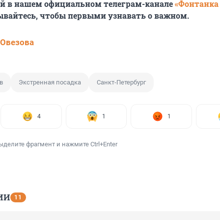
ей в нашем официальном телеграм-канале
«Фонтанка
ывайтесь, чтобы первыми узнавать о важном.
 Овезова
в
Экстренная посадка
Санкт-Петербург
4
1
1
ыделите фрагмент и нажмите Ctrl+Enter
ИИ
11