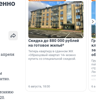
енно
Скидка до 880 000 рублей
Группа
на готовое жильё*
клиен
застро
Теперь квартиру в сданном ЖК
 апреля
област
«Образцовый квартал 14» можно
купить со специальной скидкой.
Группа А
победите
строител
Ленингра
м
номинац
атно.
клиенто
застройщ
6 августа, 18:00
6 августа,
области»
писанию
:20
.