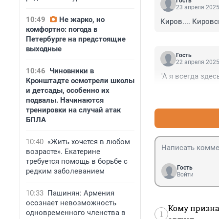
Гость
23 апреля 2025
10:49
Не жарко, но
Киров.... Кировск
комфортно: погода в
Петербурге на предстоящие
выходные
Гость
22 апреля 2025
10:46
Чиновники в
"А я всегда зде
Кронштадте осмотрели школы
и детсады, особенно их
подвалы. Начинаются
тренировки на случай атак
БПЛА
10:40
«Жить хочется в любом
возрасте». Екатерине
требуется помощь в борьбе с
Гость
редким заболеванием
Войти
10:33
Пашинян: Армения
осознает невозможность
Кому призна
одновременного членства в
1