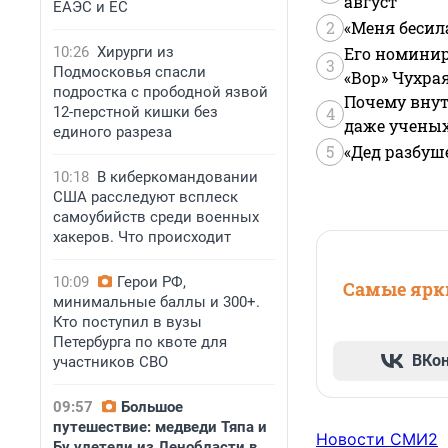
август
ЕАЭС и ЕС
2
«Меня бесил
10:26
Хирурги из
Его номинир
3
Подмосковья спасли
«Вор» Чухра
подростка с прободной язвой
Почему внут
12-перстной кишки без
4
даже учены
единого разреза
5
«Дед разбуш
10:18
В киберкомандовании
США расследуют всплеск
самоубийств среди военных
хакеров. Что происходит
10:09
Герои РФ,
Самые ярки
минимальные баллы и 300+.
Кто поступил в вузы
Петербурга по квоте для
ВКо
участников СВО
09:57
Большое
путешествие: медведи Тяпа и
Новости СМИ2
Бу улетели из Ленобласти в