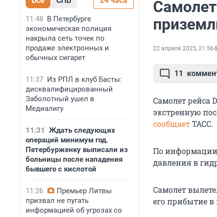
Все
СПБ
24 часа
Самолет
11:48
В Петербурге
приземл
экономическая полиция
накрыла сеть точек по
продаже электронных и
22 апреля 2025, 21:56
обычных сигарет
11
коммен
11:37
Из РПЛ в клуб Басты:
дисквалифицированный
Заболотный ушел в
Самолет рейса D
Медиалигу
экстренную пос
сообщает
ТАСС.
11:31
Ждать следующих
операций минимум год.
Петербурженку выписали из
По информации 
больницы после нападения
давления в гид
бывшего с кислотой
Самолет вылетел
11:26
Премьер Литвы
призвал не пугать
его прибытие в
информацией об угрозах со