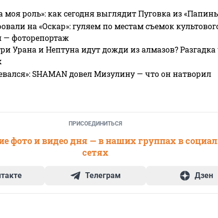
а моя роль»: как сегодня выглядит Пуговка из «Папин
овали на «Оскар»: гуляем по местам съемок культово
я — фоторепортаж
ри Урана и Нептуна идут дожди из алмазов? Разгадка
х
евался»: SHAMAN довел Мизулину — что он натворил
ПРИСОЕДИНИТЬСЯ
е фото и видео дня — в наших группах в социа
сетях
нтакте
Телеграм
Дзен