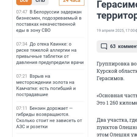
Все
СПБ
24 часа
Герасим
07:47
В Белоруссии задержан
террито
бизнесмен, подозреваемый в
поставках некачественной
еды в зону СВО
19 апреля 2025, 17:00
07:34
До отека Квинке: о
63
коммен
риске тяжелой аллергии на
привычные таблетки от
давления предупредили врачи
Группировка вой
Курской област
07:21
Взрыв на
Герасимов.
месторождении золота на
Камчатке: есть погибший и
пострадавшие
«Основная часть
Это 1 260 килом
07:11
Бензин дорожает —
гибриды возвращаются.
Два участка, г
Сколько стоит не зависеть от
АЗС и розетки
пунктов Олешня
этом Олешня уж