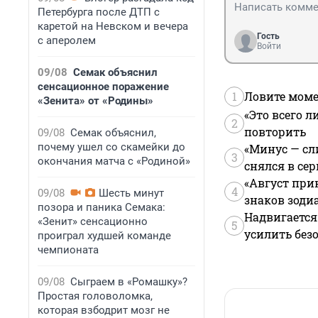
Петербурга после ДТП с
каретой на Невском и вечера
Гость
с аперолем
Войти
09/08
Семак объяснил
сенсационное поражение
1
Ловите моме
«Зенита» от «Родины»
«Это всего л
2
повторить
09/08
Семак объяснил,
почему ушел со скамейки до
«Минус — сл
3
окончания матча с «Родиной»
снялся в се
«Август при
4
09/08
Шесть минут
знаков зоди
позора и паника Семака:
Надвигается
«Зенит» сенсационно
5
усилить без
проиграл худшей команде
чемпионата
09/08
Сыграем в «Ромашку»?
Простая головоломка,
которая взбодрит мозг не