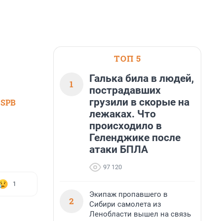
ТОП 5
Галька била в людей,
1
пострадавших
грузили в скорые на
 SPB
лежаках. Что
происходило в
Геленджике после
атаки БПЛА
97 120
1
Экипаж пропавшего в
2
Сибири самолета из
Ленобласти вышел на связь