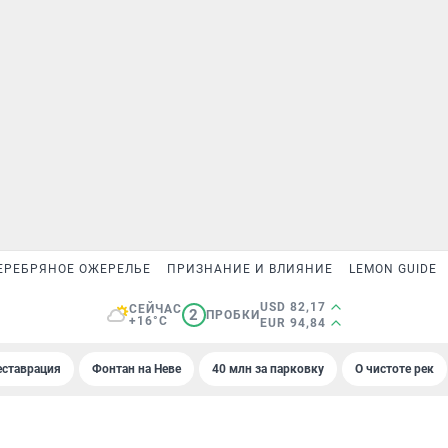
ЕРЕБРЯНОЕ ОЖЕРЕЛЬЕ
ПРИЗНАНИЕ И ВЛИЯНИЕ
LEMON GUIDE
USD 82,17
СЕЙЧАС
2
ПРОБКИ
+16°C
EUR 94,84
еставрация
Фонтан на Неве
40 млн за парковку
О чистоте рек