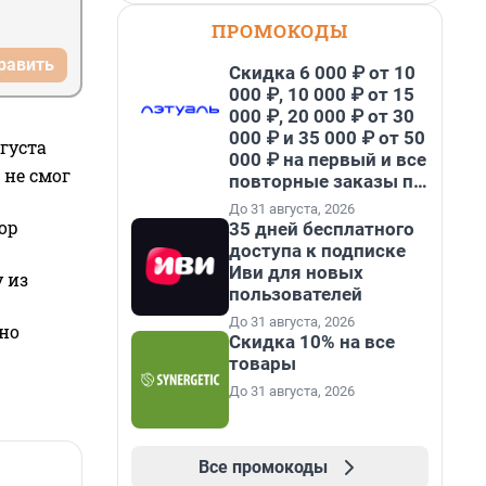
ПРОМОКОДЫ
равить
Скидка 6 000 ₽ от 10
000 ₽, 10 000 ₽ от 15
000 ₽, 20 000 ₽ от 30
000 ₽ и 35 000 ₽ от 50
густа
000 ₽ на первый и все
 не смог
повторные заказы по
промокоду НАБЕРИ
До 31 августа, 2026
ор
35 дней бесплатного
доступа к подписке
Иви для новых
 из
пользователей
До 31 августа, 2026
но
Скидка 10% на все
товары
До 31 августа, 2026
Все промокоды