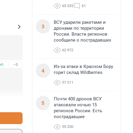
65 335
61
ВСУ ударили ракетами и
3
дронами по территории
России. Власти регионов
сообщили о пострадавших
62 972
+0
–0
Из-за атаки в Красном Бору
4
горит склад Wildberries
57 311
Почти 400 дронов ВСУ
5
+0
–0
атаковали ночью 15
регионов России. Есть
пострадавшие
55 200