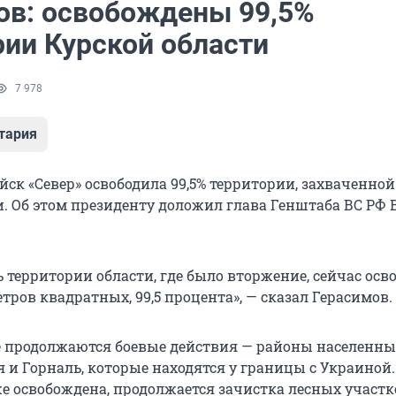
ов: освобождены 99,5%
рии Курской области
7 978
тария
ск «Север» освободила 99,5% территории, захваченной
и. Об этом президенту доложил глава Генштаба ВС РФ
 территории области, где было вторжение, сейчас осв
етров квадратных, 99,5 процента», — сказал Герасимов.
де продолжаются боевые действия — районы населенны
 и Горналь, которые находятся у границы с Украиной
е освобождена, продолжается зачистка лесных участк