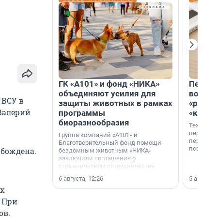
ГК «А101» и фонд «НИКА»
Петер
объединяют усилия для
возвр
 ВСУ в
защиты животных в рамках
«раскл
 Валерий
программы
«книж
биоразнообразия
Технолог
перестае
Группа компаний «А101» и
переходи
Благотворительный фонд помощи
повседне
обождена.
бездомным животным «НИКА»
заключили соглашение о
стратегическом сотрудничестве.
6 августа, 12:26
5 августа,
х
. При
ов.