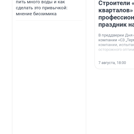
пить много воды и как
Строители 
сделать это привычкой:
кварталов»
мнение биохимика
профессио
праздник н
В преддверии Дня
компании «СЗ „Тер
компании, испытан
осторожного опти
7 августа, 18:00