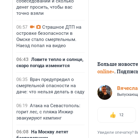
собеседовании и сколько
денег просить, чтобы вас
точно взяли
06:57
Страшное ДТП на
островке безопасности в
Омске стало смертельным.
Наезд попал на видео
06:43
Ловите тепло и солнце,
Больше новост
скоро погода изменится
online»
. Подпис
06:35
Врач предупредил о
смертельной опасности на
Вячесл
даче: что нельзя делать в саду
Выпускающ
06:19
Атака на Севастополь:
горит лес, с пляжа Инжир
12
эвакуируют кемпинг
06:08
На Москву летят
Увидели опечатку? В