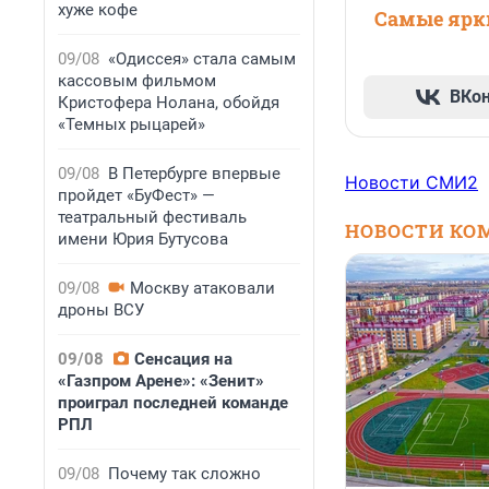
хуже кофе
Самые ярки
09/08
«Одиссея» стала самым
кассовым фильмом
ВКо
Кристофера Нолана, обойдя
«Темных рыцарей»
09/08
В Петербурге впервые
Новости СМИ2
пройдет «БуФест» —
театральный фестиваль
НОВОСТИ КО
имени Юрия Бутусова
09/08
Москву атаковали
дроны ВСУ
09/08
Сенсация на
«Газпром Арене»: «Зенит»
проиграл последней команде
РПЛ
09/08
Почему так сложно