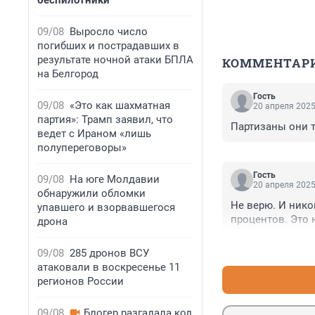
беспилотники
09/08
Выросло число
погибших и пострадавших в
результате ночной атаки БПЛА
КОММЕНТАР
на Белгород
Гость
09/08
«Это как шахматная
20 апреля 2025
партия»: Трамп заявил, что
Партизаны они т
ведет с Ираном «лишь
полупереговоры»
Гость
09/08
На юге Молдавии
20 апреля 2025
обнаружили обломки
Не верю. И нико
упавшего и взорвавшегося
процентов. Это 
дрона
09/08
285 дронов ВСУ
атаковали в воскресенье 11
регионов России
09/08
Блогер разгадала код