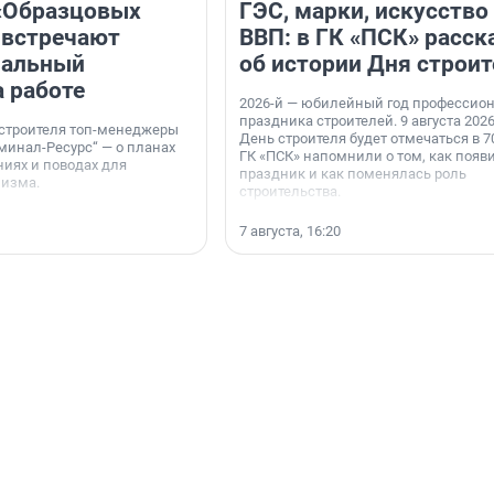
«Образцовых
ГЭС, марки, искусство
 встречают
ВВП: в ГК «ПСК» расск
нальный
об истории Дня строит
а работе
2026-й — юбилейный год профессио
праздника строителей. 9 августа 2026
 строителя топ-менеджеры
День строителя будет отмечаться в 70
минал-Ресурс“ — о планах
ГК «ПСК» напомнили о том, как появ
иях и поводах для
праздник и как поменялась роль
мизма.
строительства.
7 августа, 16:20