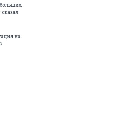
ебольшие,
 сказал
уация на
с