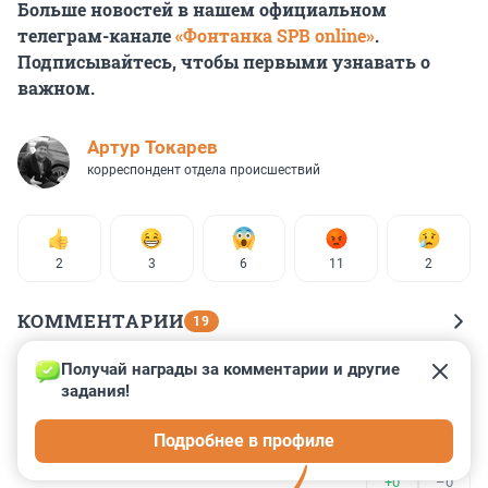
Больше новостей в нашем официальном
телеграм-канале
«Фонтанка SPB online»
.
Подписывайтесь, чтобы первыми узнавать о
важном.
Артур Токарев
корреспондент отдела происшествий
2
3
6
11
2
КОММЕНТАРИИ
19
Получай награды за комментарии и другие 
Гость
19 апреля 2025, 18:38
задания!
А если бы женщина была на вызове,наверное,вообще 
Подробнее в профиле
убил её.
+0
–0