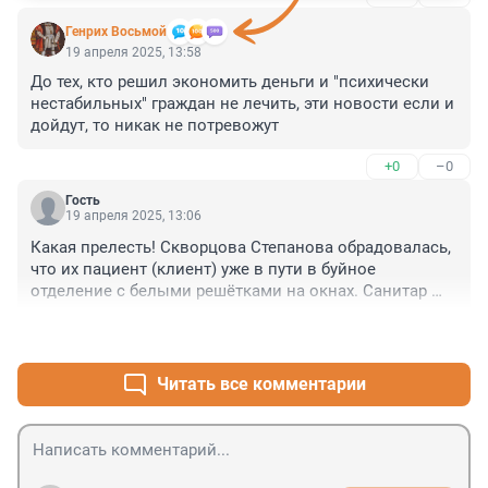
Генрих Восьмой
19 апреля 2025, 13:58
До тех, кто решил экономить деньги и "психически 
нестабильных" граждан не лечить, эти новости если и 
дойдут, то никак не потревожут
+0
–0
Гость
19 апреля 2025, 13:06
Какая прелесть! Скворцова Степанова обрадовалась, 
что их пациент (клиент) уже в пути в буйное 
отделение с белыми решётками на окнах. Санитар 
Петрович: «— Петрович, как он сегодня? — Сегодня 
+0
–0
хорошо, спокойно. А вчера вот пытался решётку 
перегрызть, но Сундуков вовремя заметил».
Читать все комментарии