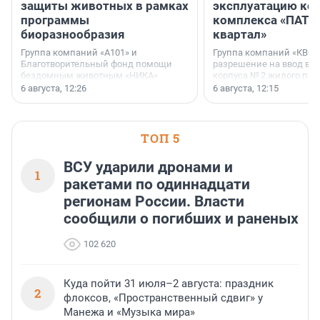
защиты животных в рамках
эксплуатацию кор
программы
комплекса «ПАТИ
биоразнообразия
квартал»
Группа компаний «А101» и
Группа компаний «КВС»
Благотворительный фонд помощи
разрешение на ввод в 
бездомным животным «НИКА»
корпуса № 2 жилого про
заключили соглашение о
Уютный квартал», расп
6 августа, 12:26
6 августа, 12:15
стратегическом сотрудничестве.
Всеволожском районе
Ленинградской области
ТОП 5
ВСУ ударили дронами и
1
ракетами по одиннадцати
регионам России. Власти
сообщили о погибших и раненых
102 620
Куда пойти 31 июля–2 августа: праздник
2
флоксов, «Пространственный сдвиг» у
Манежа и «Музыка мира»