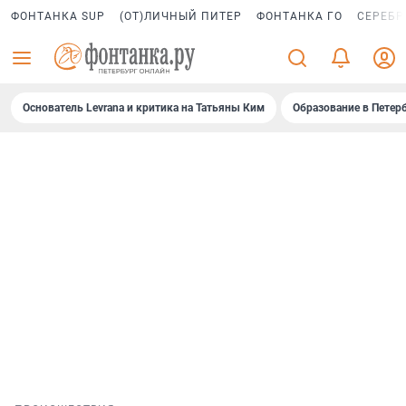
ФОНТАНКА SUP
(ОТ)ЛИЧНЫЙ ПИТЕР
ФОНТАНКА ГО
СЕРЕБР
Основатель Levrana и критика на Татьяны Ким
Образование в Петер