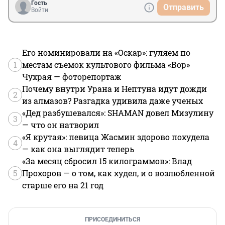
Гость
Отправить
Войти
Его номинировали на «Оскар»: гуляем по
1
местам съемок культового фильма «Вор»
Чухрая — фоторепортаж
Почему внутри Урана и Нептуна идут дожди
2
из алмазов? Разгадка удивила даже ученых
«Дед разбушевался»: SHAMAN довел Мизулину
3
— что он натворил
«Я крутая»: певица Жасмин здорово похудела
4
— как она выглядит теперь
«За месяц сбросил 15 килограммов»: Влад
5
Прохоров — о том, как худел, и о возлюбленной
старше его на 21 год
ПРИСОЕДИНИТЬСЯ