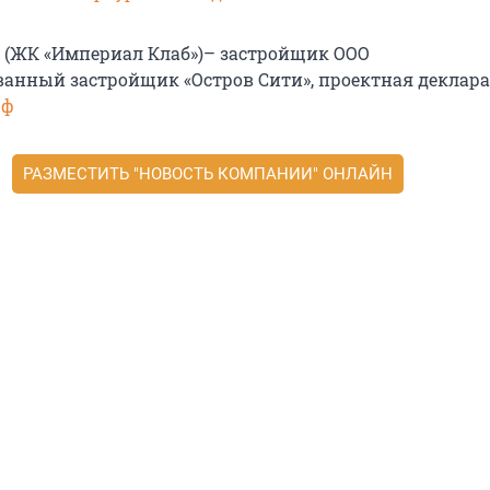
ub (ЖК «Империал Клаб»)– застройщик ООО
анный застройщик «Остров Сити», проектная деклар
рф
РАЗМЕСТИТЬ "НОВОСТЬ КОМПАНИИ" ОНЛАЙН