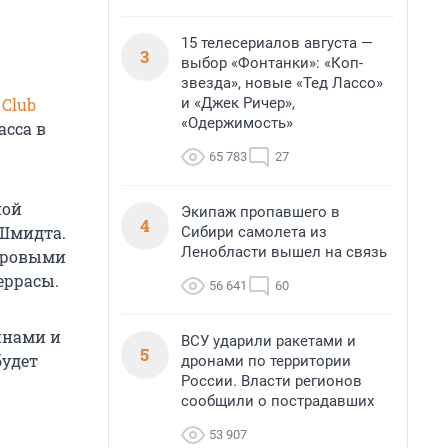
и
15 телесериалов августа —
3
выбор «Фонтанки»: «Коп-
звезда», новые «Тед Лассо»
и «Джек Ричер»,
 Club
«Одержимость»
асса в
65 783
27
ной
Экипаж пропавшего в
4
 Шмидта.
Сибири самолета из
Ленобласти вышел на связь
етровыми
еррасы.
56 641
60
ейнами и
ВСУ ударили ракетами и
5
будет
дронами по территории
России. Власти регионов
сообщили о пострадавших
53 907