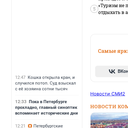
«Туризм не 
5
отдыхать в а
Самые ярки
ВКо
12:47
Кошка открыла кран, и
случился потоп. Суд взыскал
с её хозяина сотни тысяч
Новости СМИ2
12:33
Пока в Петербурге
НОВОСТИ КО
прохладно, главный синоптик
вспоминает исторические дни
12:21
Петербургские