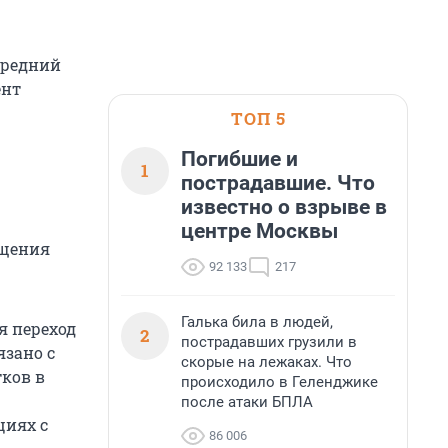
средний
ент
ТОП 5
Погибшие и
1
пострадавшие. Что
известно о взрыве в
центре Москвы
бщения
92 133
217
Галька била в людей,
я переход
2
пострадавших грузили в
язано с
скорые на лежаках. Что
ков в
происходило в Геленджике
после атаки БПЛА
циях с
86 006