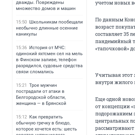
учетом новых в
дважды. Повреждены
множество домов и машин
По данным Конс
15:50
Школьникам пообещали
возраст покупа
необычно длинные осенние
составляет 35 л
каникулы
пандемийный тр
15:36
История от МЧС:
«тапочковой» д
одинокий яхтсмен сел на мель
в Финском заливе, телефон
разрядился, судовые средства
связи сломались
Учитывая этот 
внутри жилого 
15:21
Трое мужчин
пострадали от атаки в
Белгородской области,
Еще одной новой
женщина — в Брянской
от концепции «
подорожанием з
15:12
Как превратить
центральных ло
обычную гречку в блюдо,
рассматривают 
которое хочется есть: шесть