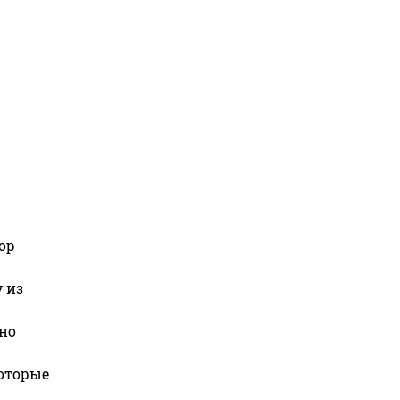
ор
 из
но
которые