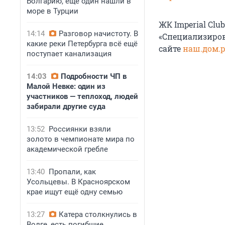
Болгарию, ещё один нашли в
море в Турции
ЖК Imperial Cl
14:14
Разговор начистоту. В
«Специализиров
какие реки Петербурга всё ещё
сайте
наш.дом.
поступает канализация
14:03
Подробности ЧП в
Малой Невке: один из
участников — теплоход, людей
забирали другие суда
13:52
Россиянки взяли
золото в чемпионате мира по
академической гребле
13:40
Пропали, как
Усольцевы. В Красноярском
крае ищут ещё одну семью
13:27
Катера столкнулись в
Волге, есть погибшие