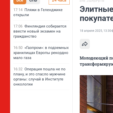
Все
СПБ
24 часа
Erid: 2SDnjcPp1id
Элитные
17:14
Пляжи в Геленджике
открыли
покупат
17:06
Финляндия собирается
ввести новый экзамен на
18 апреля 2025, 13:30
гражданство
16:50
«Газпром»: в подземных
хранилищах Европы рекордно
Молодеющий пок
мало газа
трансформирую
16:32
Операция пошла не по
плану, и это спасло мужчине
органы: случай в Институте
онкологии