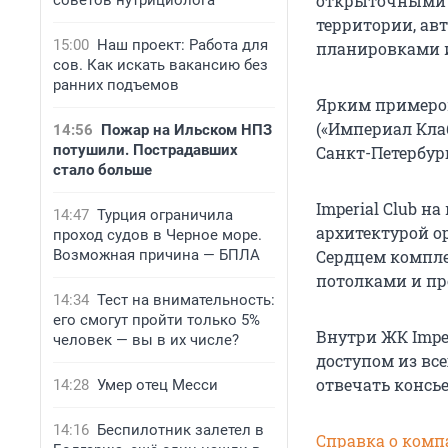
открыточными 
советов нутрициолога
территории, ав
15:00
Наш проект: Работа для
планировками 
сов. Как искать вакансию без
ранних подъемов
Ярким примеро
(«Империал Клаб
14:56
Пожар на Ильском НПЗ
потушили. Пострадавших
Санкт-Петербург
стало больше
Imperial Club 
14:47
Турция ограничила
архитектурой о
проход судов в Черное море.
Возможная причина — БПЛА
Сердцем компле
потолками и пр
14:34
Тест на внимательность:
его смогут пройти только 5%
Внутри ЖК Imper
человек — вы в их числе?
доступом из вс
отвечать консь
14:28
Умер отец Месси
14:16
Беспилотник залетел в
Справка о комп