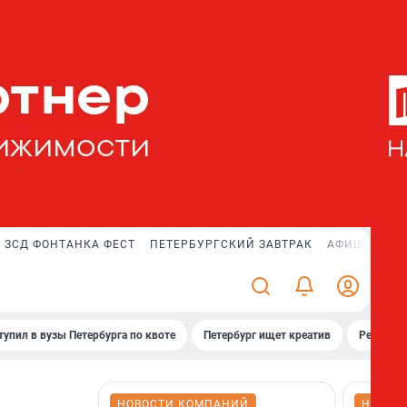
ЗСД ФОНТАНКА ФЕСТ
ПЕТЕРБУРГСКИЙ ЗАВТРАК
АФИША PLUS
тупил в вузы Петербурга по квоте
Петербург ищет креатив
Рейтинги
НОВОСТИ КОМПАНИЙ
НОВОС