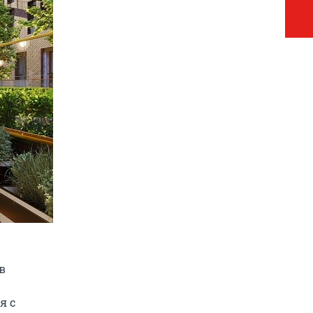
в
я с