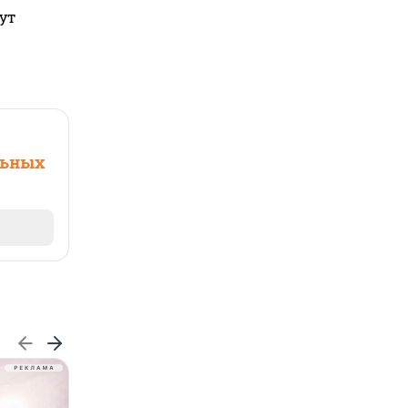
ут
льных