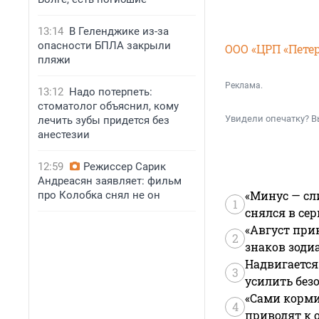
13:14
В Геленджике из-за
опасности БПЛА закрыли
ООО «ЦРП «Пете
пляжи
Реклама.
13:12
Надо потерпеть:
стоматолог объяснил, кому
Увидели опечатку? В
лечить зубы придется без
анестезии
12:59
Режиссер Сарик
Андреасян заявляет: фильм
«Минус — сл
про Колобка снял не он
1
снялся в се
«Август при
2
знаков зоди
Надвигается
3
усилить без
«Сами корми
4
приводят к 