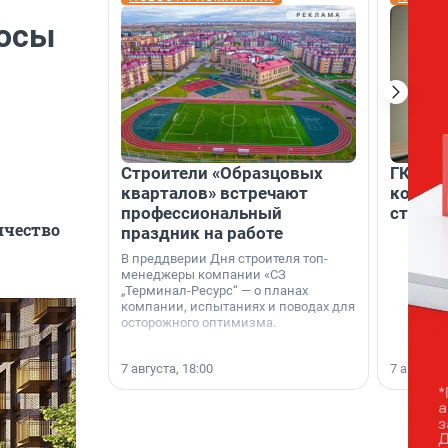
росы
Строители «Образцовых
ГК «Ед
кварталов» встречают
коллег
профессиональный
строит
ичество
праздник на работе
В преддверии Дня строителя топ-
менеджеры компании «СЗ
„Терминал-Ресурс“ — о планах
компании, испытаниях и поводах для
осторожного оптимизма.
7 августа, 18:00
7 августа,