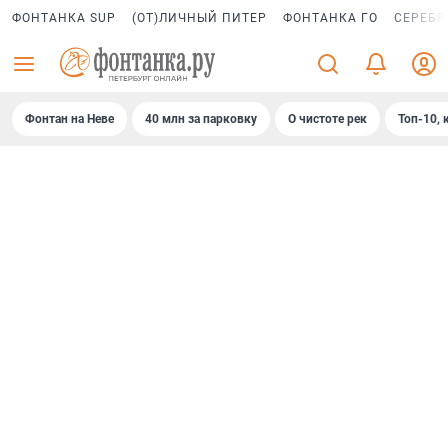
ФОНТАНКА SUP
(ОТ)ЛИЧНЫЙ ПИТЕР
ФОНТАНКА ГО
СЕРЕБР
Фонтан на Неве
40 млн за парковку
О чистоте рек
Топ-10, 