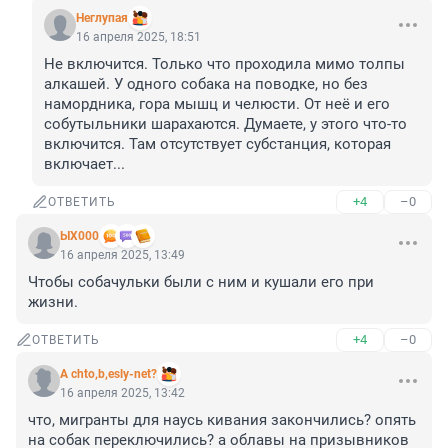
Неглупая
16 апреля 2025, 18:51
Не включится. Только что проходила мимо толпы 
алкашей. У одного собака на поводке, но без 
намордника, гора мышц и челюсти. От неё и его 
собутыльники шарахаются. Думаете, у этого что-то 
включится. Там отсутствует субстанция, которая 
включает...
+4
–0
ОТВЕТИТЬ
ЫХ000
16 апреля 2025, 13:49
Чтобы собачульки были с ним и кушали его при 
жизни.
+4
–0
ОТВЕТИТЬ
A chto,b,esly-net?
16 апреля 2025, 13:42
что, мигранты для наусь кивания закончились? опять 
на собак переключились? а облавы на призывников 