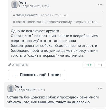
Гость
16 апреля 2025, 13:52
A chto,b,esly-net?
16 апреля 2025, 13:40
а как относится к человеческому зверью, которое за пост в интернете с неодобрением садит в тюрьму на десять лет? или отнимает у матери сына и отправляет паковаться в черный пакет? ты не понимаешь, что это зверье опаснее? и тебя спецом отвлекают на собак?
Одно не исключает другого.

От того, что " за пост в интернете с неодобрением 
садит в тюрьму" кто-то - агрессивная 
бесконтрольная собака - безопаснее не станет, и 
безопасно пройти по улице, даже при отсутствии 
того, кто "садит в тюрьму" - не получится.
+16
–1
ОТВЕТИТЬ
Показать ещё 1 ответ
Гость
16 апреля 2025, 13:11
Оставить бойцовских собак у проходной режимного 
объекта - это, как минимум, тянет на диверсию.