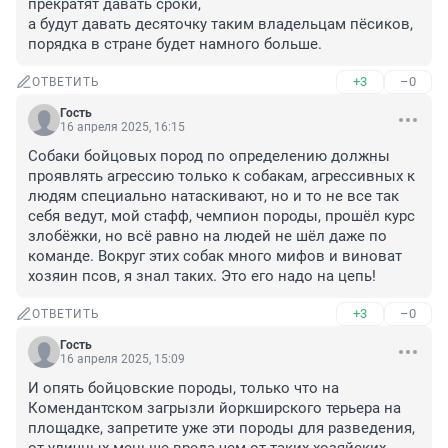
прекратят давать сроки,

а будут давать десяточку таким владельцам пёсиков, 
порядка в стране будет намного больше.
+3
–0
ОТВЕТИТЬ
Гость
16 апреля 2025, 16:15
Собаки бойцовых пород по определению должны 
проявлять агрессию только к собакам, агрессивных к 
людям специально натаскивают, но и то не все так 
себя ведут, мой стафф, чемпион породы, прошёл курс 
злобёжки, но всё равно на людей не шёл даже по 
команде. Вокруг этих собак много мифов и виноват 
хозяин псов, я знал таких. Это его надо на цепь!
+3
–0
ОТВЕТИТЬ
Гость
16 апреля 2025, 15:09
И опять бойцовские породы, только что на 
Комендантском загрызли йоркширского терьера на 
площадке, запретите уже эти породы для разведения, 