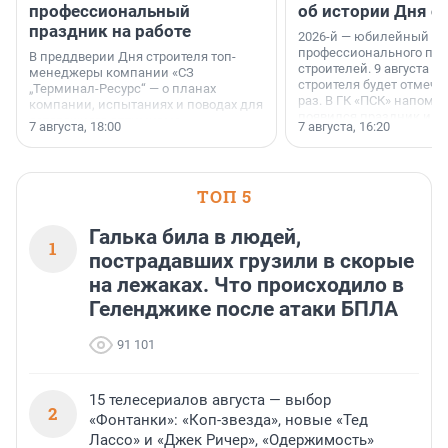
профессиональный
об истории Дня с
праздник на работе
2026-й — юбилейный го
профессионального пр
В преддверии Дня строителя топ-
строителей. 9 августа 2
менеджеры компании «СЗ
строителя будет отмечат
„Терминал-Ресурс“ — о планах
раз. В ГК «ПСК» напомни
компании, испытаниях и поводах для
появился праздник и к
осторожного оптимизма.
7 августа, 18:00
7 августа, 16:20
поменялась роль строит
ТОП 5
Галька била в людей,
1
пострадавших грузили в скорые
на лежаках. Что происходило в
Геленджике после атаки БПЛА
91 101
15 телесериалов августа — выбор
2
«Фонтанки»: «Коп-звезда», новые «Тед
Лассо» и «Джек Ричер», «Одержимость»