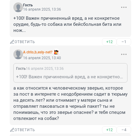
Гость
16 апреля 2025, 13:36
+100! Важен причиненный вред, а не конкретное 
орудие, будь-то собака или бейсбольная бита или 
нож...
+12
–1
ОТВЕТИТЬ
A chto,b,esly-net?
16 апреля 2025, 13:40
Гость
16 апреля 2025, 13:36
+100! Важен причиненный вред, а не конкретное орудие, будь-то собака или бейсбольная бита или нож...
а как относится к человеческому зверью, которое 
за пост в интернете с неодобрением садит в тюрьму 
на десять лет? или отнимает у матери сына и 
отправляет паковаться в черный пакет? ты не 
понимаешь, что это зверье опаснее? и тебя спецом 
отвлекают на собак?
+12
–4
ОТВЕТИТЬ