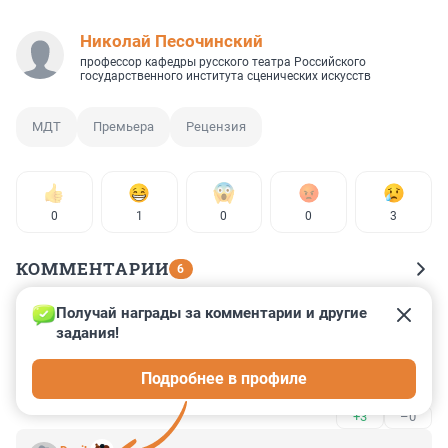
Николай Песочинский
профессор кафедры русского театра Российского
государственного института сценических искусств
МДТ
Премьера
Рецензия
0
1
0
0
3
КОММЕНТАРИИ
6
Получай награды за комментарии и другие 
Гость
16 апреля 2025, 12:17
задания!
Наталья Акимова - огромный талант, гениальная 
Подробнее в профиле
актриса!
+3
–0