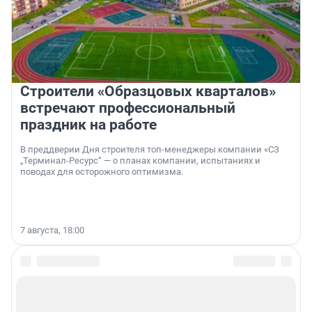
Строители «Образцовых кварталов»
встречают профессиональный
праздник на работе
В преддверии Дня строителя топ-менеджеры компании «СЗ
„Терминал-Ресурс“ — о планах компании, испытаниях и
поводах для осторожного оптимизма.
7 августа, 18:00