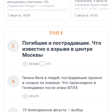
строителей. 9 августа 2
менеджеры компании «СЗ
строителя будет отмечат
„Терминал-Ресурс“ — о планах
раз. В ГК «ПСК» напомни
компании, испытаниях и поводах для
появился праздник и к
осторожного оптимизма.
7 августа, 18:00
7 августа, 16:20
поменялась роль строит
ТОП 5
Погибшие и пострадавшие. Что
1
известно о взрыве в центре
Москвы
90 686
217
Галька била в людей, пострадавших грузили
2
в скорые на лежаках. Что происходило в
Геленджике после атаки БПЛА
84 676
15 телесериалов августа — выбор