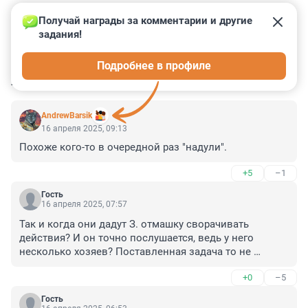
Получай награды за комментарии и другие 
задания!
26
7
4
0
2
Подробнее в профиле
КОММЕНТАРИИ
89
AndrewBarsik
16 апреля 2025, 09:13
Похоже кого-то в очередной раз "надули".
+5
–1
Гость
16 апреля 2025, 07:57
Так и когда они дадут З. отмашку сворачивать 
действия? И он точно послушается, ведь у него 
несколько хозяев? Поставленная задача то не 
решена, закрыть РФ выход к Черному морю и 
+0
–5
окружить НАТО.
Гость