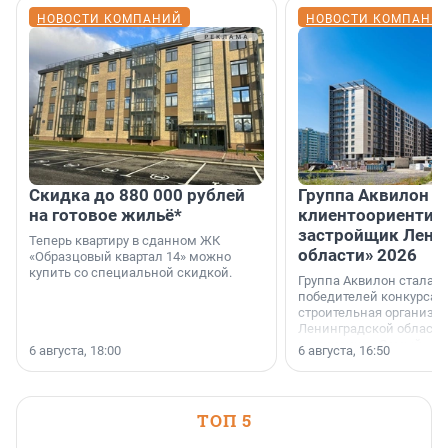
НОВОСТИ КОМПАНИЙ
НОВОСТИ КОМПАНИ
Скидка до 880 000 рублей
Группа Аквилон 
на готовое жильё*
клиентоориентир
застройщик Лени
Теперь квартиру в сданном ЖК
области» 2026
«Образцовый квартал 14» можно
купить со специальной скидкой.
Группа Аквилон стала 
победителей конкурса 
строительная организа
Ленинградской области 
номинации «Самый
6 августа, 18:00
6 августа, 16:50
клиентоориентированн
застройщик Ленинград
области».
ТОП 5