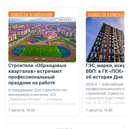
НОВОСТИ КОМПАНИЙ
НОВОСТИ КОМПАНИ
Строители «Образцовых
ГЭС, марки, искус
кварталов» встречают
ВВП: в ГК «ПСК» р
профессиональный
об истории Дня с
праздник на работе
2026-й — юбилейный го
профессионального пр
В преддверии Дня строителя топ-
строителей. 9 августа 2
менеджеры компании «СЗ
строителя будет отмечат
„Терминал-Ресурс“ — о планах
раз. В ГК «ПСК» напомни
компании, испытаниях и поводах для
появился праздник и к
осторожного оптимизма.
7 августа, 18:00
7 августа, 16:20
поменялась роль строит