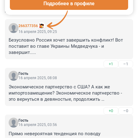
Подробнее в профиле
КОММЕНТАРИИ
52
266377356
16 апреля 2025, 09:25
Безусловно Россия хочет завершить конфликт! Вот 
поставит во главе Украины Медведчука - и 
завершит.....
+1
–1
Гость
16 апреля 2025, 08:08
Экономическое партнерство с США? А как же 
импортозамещение? Экономическое партнерство - 
это вернуться в девяностые, продолжить 
разграбление и уничтожение России? Вернуть в 
+0
–0
состояние сырьевого придатка и потребительского 
рынка? Хотя, чего возвращать, не особо и ушли.
Гость
16 апреля 2025, 03:56
Прямо невероятная тенденция по поводу 