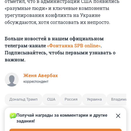
отметил, что в администрации США появились
«разумные люди» и ключевые компоненты
урегулирования конфликта на Украине
обсуждаются, хотя согласовать их непросто.
Больше новостей в нашем официальном
телеграм-канале
«Фонтанка SPB online»
.
Подписывайтесь, чтобы первыми узнавать о
важном.
Женя Авербах
корреспондент
Дональд Трамп
США
Россия
Украина
Владимир 
Получай награды за комментарии и другие 
задания!
7
23
2
5
0