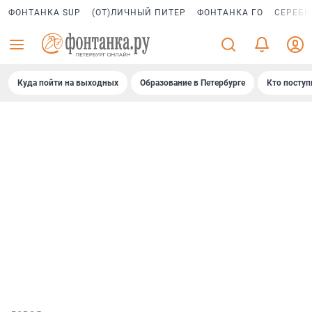
ФОНТАНКА SUP
(ОТ)ЛИЧНЫЙ ПИТЕР
ФОНТАНКА ГО
СЕРЕБР
Куда пойти на выходных
Образование в Петербурге
Кто поступ