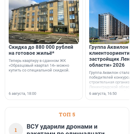
Скидка до 880 000 рублей
Группа Аквилон 
на готовое жильё*
клиентоориентир
застройщик Лени
Теперь квартиру в сданном ЖК
области» 2026
«Образцовый квартал 14» можно
купить со специальной скидкой.
Группа Аквилон стала 
победителей конкурса 
строительная организа
Ленинградской области 
номинации «Самый
6 августа, 18:00
6 августа, 16:50
клиентоориентированн
застройщик Ленинград
области».
ТОП 5
ВСУ ударили дронами и
1
ракетами по одиннадцати