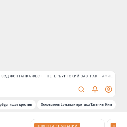
ЗСД ФОНТАНКА ФЕСТ
ПЕТЕРБУРГСКИЙ ЗАВТРАК
АФИША PLUS
рбург ищет креатив
Основатель Levrana и критика Татьяны Ким
Зач
НОВОСТИ КОМПАНИЙ
НОВОС