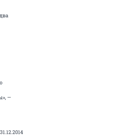
два
о
», —
1.12.2014