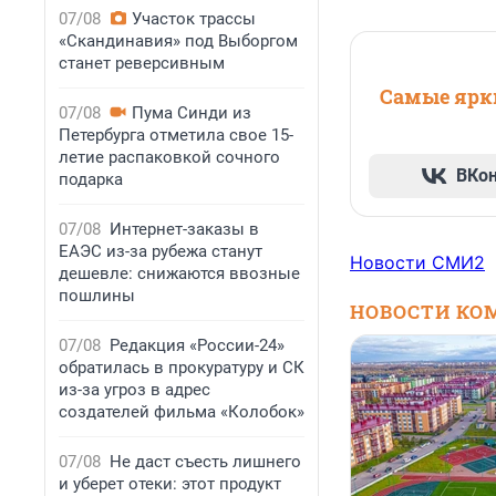
07/08
Участок трассы
«Скандинавия» под Выборгом
станет реверсивным
Самые ярки
07/08
Пума Синди из
Петербурга отметила свое 15-
летие распаковкой сочного
ВКо
подарка
07/08
Интернет-заказы в
ЕАЭС из-за рубежа станут
Новости СМИ2
дешевле: снижаются ввозные
пошлины
НОВОСТИ КО
07/08
Редакция «России-24»
обратилась в прокуратуру и СК
из-за угроз в адрес
создателей фильма «Колобок»
07/08
Не даст съесть лишнего
и уберет отеки: этот продукт