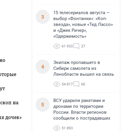
15 телесериалов августа —
3
выбор «Фонтанки»: «Коп-
звезда», новые «Тед Лассо»
и «Джек Ричер»,
«Одержимость»
61 933
27
но
Экипаж пропавшего в
4
Сибири самолета из
которые
Ленобласти вышел на связь
54 817
60
ут
ВСУ ударили ракетами и
оскоп на
5
дронами по территории
России. Власти регионов
ых дочек»
сообщили о пострадавших
51 893