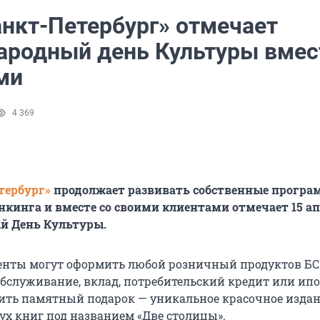
анкт-Петербург» отмечает
родный день Культуры вмес
ми
4 369
тербург»
продолжает развивать собственные прогр
нкинга и вместе со своими клиентами отмечает 15 а
 День Культуры.
иенты могут оформить любой розничный продуктов БС
бслуживание, вклад, потребительский кредит или ипот
ить памятный подарок — уникальное красочное издан
ух книг под названием «Две столицы».