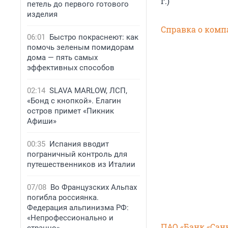
г.)
петель до первого готового
изделия
Справка о комп
06:01
Быстро покраснеют: как
помочь зеленым помидорам
дома — пять самых
эффективных способов
02:14
SLAVA MARLOW, ЛСП,
«Бонд с кнопкой». Елагин
остров примет «Пикник
Афиши»
00:35
Испания вводит
пограничный контроль для
путешественников из Италии
07/08
Во Французских Альпах
погибла россиянка.
Федерация альпинизма РФ:
«Непрофессионально и
ПАО «Банк «Сан