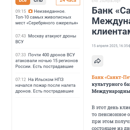
Все
СПБ
24 часа
Erid: 2SDnjcaJogY
Банк «С
09:15
Неизведанное.
Топ-10 самых живописных
Междуна
мест «Серебряного ожерелья»
клиента
07:43
Москву атакуют дроны
ВСУ
15 апреля 2025, 16:35
07:33
Почти 400 дронов ВСУ
атаковали ночью 15 регионов
России. Есть пострадавшие
Банк «Санкт-Пе
07:12
На Ильском НПЗ
культурного ба
начался пожар после налета
Международный
дронов. Есть пострадавшие
В этот день кл
то пенсионное о
при этом получ
состоящее из дв