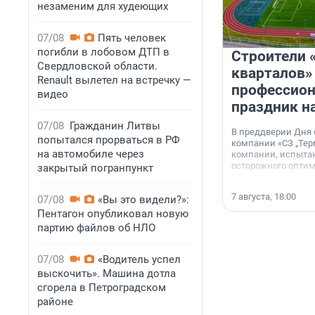
незаменим для худеющих
07/08
Пять человек
погибли в лобовом ДТП в
Строители 
Свердловской области.
кварталов»
Renault вылетел на встречку —
профессио
видео
праздник н
07/08
Гражданин Литвы
В преддверии Дня
попытался прорваться в РФ
компании «СЗ „Тер
на автомобиле через
компании, испытан
осторожного опти
закрытый погранпункт
7 августа, 18:00
07/08
«Вы это видели?»:
Пентагон опубликовал новую
партию файлов об НЛО
07/08
«Водитель успел
выскочить». Машина дотла
сгорела в Петроградском
районе