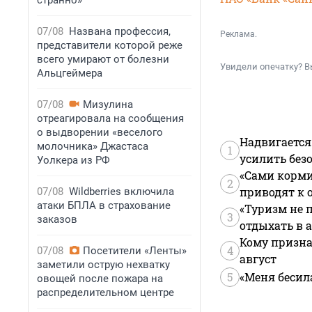
странно»
07/08
Названа профессия,
Реклама.
представители которой реже
всего умирают от болезни
Увидели опечатку? В
Альцгеймера
07/08
Мизулина
отреагировала на сообщения
о выдворении «веселого
Надвигается
молочника» Джастаса
1
усилить без
Уолкера из РФ
«Сами корми
2
приводят к 
07/08
Wildberries включила
атаки БПЛА в страхование
«Туризм не 
3
заказов
отдыхать в а
Кому призна
4
07/08
Посетители «Ленты»
август
заметили острую нехватку
5
«Меня бесил
овощей после пожара на
распределительном центре