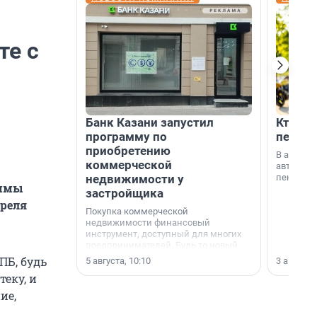
те с
Банк Казани запустил
Кто по
программу по
пенсии
приобретению
В август
коммерческой
автомати
недвижимости у
пенсии.
аммы
застройщика
преля
Покупка коммерческой
недвижимости финансовый
инструмент, доступный для многих
предпринимателей. Будь то новый
офис, склад, торговое помещение
ПБ, будь
5 августа, 10:10
3 августа,
или готовый арендный бизнес —
еку, и
успех сделки зависит от правильного
выбора объекта и грамотного
ие,
финансирования.