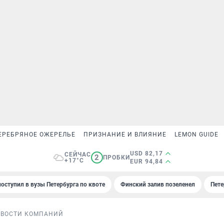
ЕРЕБРЯНОЕ ОЖЕРЕЛЬЕ
ПРИЗНАНИЕ И ВЛИЯНИЕ
LEMON GUIDE
USD 82,17
СЕЙЧАС
2
ПРОБКИ
+17°C
EUR 94,84
поступил в вузы Петербурга по квоте
Финский залив позеленел
Пете
ОВОСТИ КОМПАНИЙ