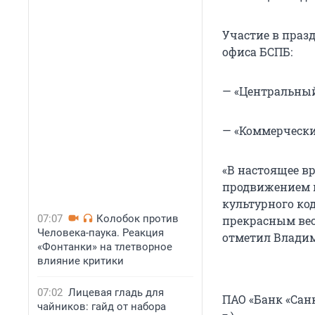
Участие в пра
офиса БСПБ:
— «Центральный»
— «Коммерческий
«В настоящее вр
продвижением п
культурного ко
07:07
Колобок против
прекрасным ве
Человека-паука. Реакция
отметил Владим
«Фонтанки» на тлетворное
влияние критики
07:02
Лицевая гладь для
ПАО «Банк «Санк
чайников: гайд от набора