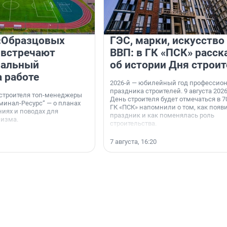
«Образцовых
ГЭС, марки, искусство
 встречают
ВВП: в ГК «ПСК» расск
нальный
об истории Дня строит
а работе
2026-й — юбилейный год профессио
праздника строителей. 9 августа 2026
 строителя топ-менеджеры
День строителя будет отмечаться в 70
минал-Ресурс“ — о планах
ГК «ПСК» напомнили о том, как появ
иях и поводах для
праздник и как поменялась роль
мизма.
строительства.
7 августа, 16:20