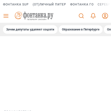
ФОНТАНКА SUP
(ОТ)ЛИЧНЫЙ ПИТЕР
ФОНТАНКА ГО
СЕРЕБР
Зачем депутаты удаляют соцсети
Образование в Петербурге
Ол