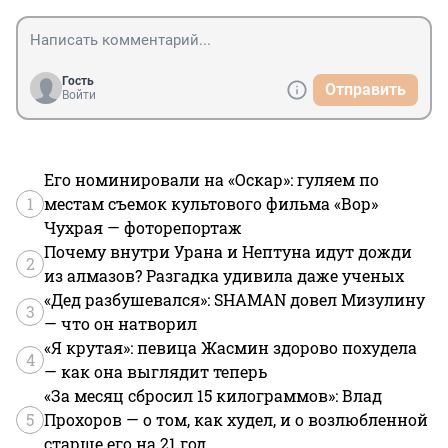
Гость
Отправить
Войти
Его номинировали на «Оскар»: гуляем по
1
местам съемок культового фильма «Вор»
Чухрая — фоторепортаж
Почему внутри Урана и Нептуна идут дожди
2
из алмазов? Разгадка удивила даже ученых
«Дед разбушевался»: SHAMAN довел Мизулину
3
— что он натворил
«Я крутая»: певица Жасмин здорово похудела
4
— как она выглядит теперь
«За месяц сбросил 15 килограммов»: Влад
5
Прохоров — о том, как худел, и о возлюбленной
старше его на 21 год