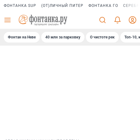
ФОНТАНКА SUP
(ОТ)ЛИЧНЫЙ ПИТЕР
ФОНТАНКА ГО
СЕРЕБР
Фонтан на Неве
40 млн за парковку
О чистоте рек
Топ-10, 