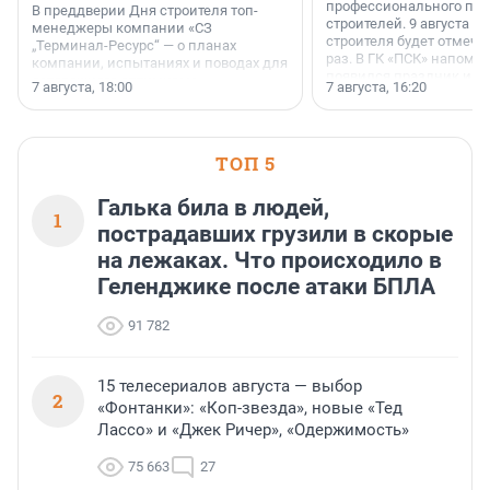
профессионального пр
В преддверии Дня строителя топ-
строителей. 9 августа 2
менеджеры компании «СЗ
строителя будет отмечат
„Терминал-Ресурс“ — о планах
раз. В ГК «ПСК» напомни
компании, испытаниях и поводах для
появился праздник и к
осторожного оптимизма.
7 августа, 18:00
7 августа, 16:20
поменялась роль строит
ТОП 5
Галька била в людей,
1
пострадавших грузили в скорые
на лежаках. Что происходило в
Геленджике после атаки БПЛА
91 782
15 телесериалов августа — выбор
2
«Фонтанки»: «Коп-звезда», новые «Тед
Лассо» и «Джек Ричер», «Одержимость»
75 663
27