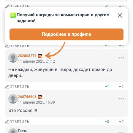
+1
–0
ОТВЕТИТЬ
Получай награды за комментарии и другие 
Гость
12 апреля 2025, 06:31
задания!
Экзекуция настоящая,сначала током,а затем...И 
Подробнее в профиле
виновных нет и не найдут никогда...
+1
–0
ОТВЕТИТЬ
282808279
11 апреля 2025, 21:12
Не каждый, живущий в Твери, доходит домой до 
двери...
+1
–0
ОТВЕТИТЬ
260786601
11 апреля 2025, 16:39
Это Россия !!!
+0
–0
ОТВЕТИТЬ
Гость