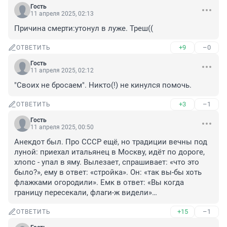
Гость
11 апреля 2025, 02:13
Причина смерти:утонул в луже. Треш((
+9
–0
ОТВЕТИТЬ
Гость
11 апреля 2025, 02:12
"Своих не бросаем". Никто(!) не кинулся помочь.
+3
–1
ОТВЕТИТЬ
Гость
11 апреля 2025, 00:50
Анекдот был. Про СССР ещё, но традиции вечны под 
луной: приехал итальянец в Москву, идёт по дороге, 
хлопс - упал в яму. Вылезает, спрашивает: «что это 
было?», ему в ответ: «стройка». Он: «так вы-бы хоть 
флажками огородили». Емк в ответ: «Вы когда 
границу пересекали, флаги-ж видели»…
+15
–1
ОТВЕТИТЬ