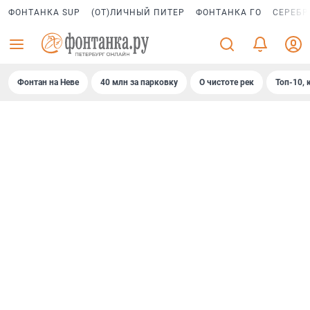
ФОНТАНКА SUP
(ОТ)ЛИЧНЫЙ ПИТЕР
ФОНТАНКА ГО
СЕРЕБР
Фонтан на Неве
40 млн за парковку
О чистоте рек
Топ-10, 