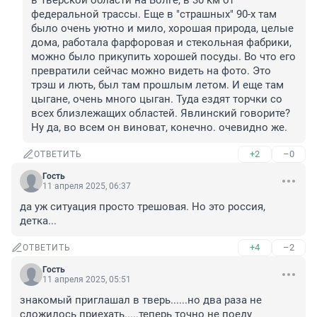
в Тверской области на Волге, в 30 км от 
федеральной трассы. Еще в "страшных" 90-х там 
было очень уютно и мило, хорошая природа, целые 
дома, работала фарфоровая и стекольная фабрики, 
можно было прикупить хорошей посуды. Во что его 
превратили сейчас можно видеть на фото. Это 
трэш и лють, был там прошлым летом. И еще там 
цыгане, очень много цыган. Туда ездят торчки со 
всех близлежащих областей. Явлинский говорите? 
Ну да, во всем он виноват, конечно. очевидно же.
+2
–0
ОТВЕТИТЬ
Гость
11 апреля 2025, 06:37
да уж ситуация просто трешовая. Но это россия, 
детка...
+4
–2
ОТВЕТИТЬ
Гость
11 апреля 2025, 05:51
знакомый приглашал в тверь......но два раза не 
сложилось приехать.....теперь точно не поеду