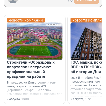
НОВОСТИ КОМПАНИЙ
НОВОСТИ КОМПАНИ
Строители «Образцовых
ГЭС, марки, искус
кварталов» встречают
ВВП: в ГК «ПСК» р
профессиональный
об истории Дня с
праздник на работе
2026-й — юбилейный го
профессионального пр
В преддверии Дня строителя топ-
строителей. 9 августа 2
менеджеры компании «СЗ
строителя будет отмечат
„Терминал-Ресурс“ — о планах
раз. В ГК «ПСК» напомни
компании, испытаниях и поводах для
появился праздник и к
осторожного оптимизма.
7 августа, 18:00
7 августа, 16:20
поменялась роль строит