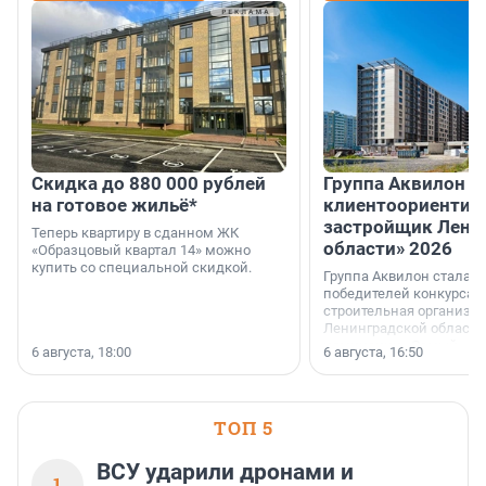
Скидка до 880 000 рублей
Группа Аквилон 
на готовое жильё*
клиентоориентир
застройщик Лени
Теперь квартиру в сданном ЖК
области» 2026
«Образцовый квартал 14» можно
купить со специальной скидкой.
Группа Аквилон стала 
победителей конкурса 
строительная организа
Ленинградской области 
номинации «Самый
6 августа, 18:00
6 августа, 16:50
клиентоориентированн
застройщик Ленинград
области».
ТОП 5
ВСУ ударили дронами и
1