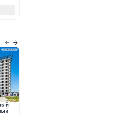
мый
«Лучший проект КРТ»
ный
Ленобласти — микрорайон