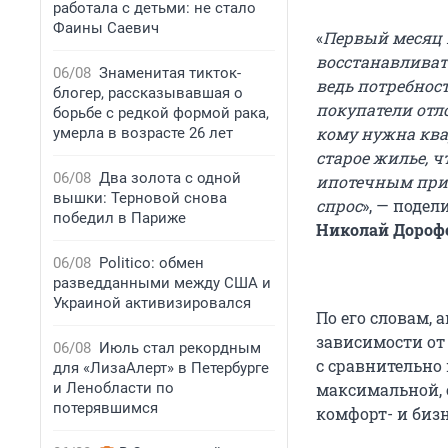
работала с детьми: не стало
Фаины Саевич
«
Первый месяц п
восстанавливат
06/08
Знаменитая тикток-
ведь потребност
блогер, рассказывавшая о
покупатели отл
борьбе с редкой формой рака,
кому нужна квар
умерла в возрасте 26 лет
старое жилье, ч
06/08
Два золота с одной
ипотечным приш
вышки: Терновой снова
спрос
», — поде
победил в Париже
Николай Дорофе
06/08
Politico: обмен
разведданными между США и
Украиной активизировался
По его словам,
зависимости от
06/08
Июль стал рекордным
с сравнительно
для «ЛизаАлерт» в Петербурге
и Ленобласти по
максимальной, 
потерявшимся
комфорт- и бизн