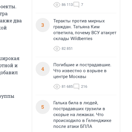
86 113
7
роекты.
тра
также два
Теракты против мирных
3
граждан. Татьяна Ким
кой
ответила, почему ВСУ атакует
склады Wildberries
82 851
широкая
Погибшие и пострадавшие.
ртной и
4
Что известно о взрыве в
добавил
центре Москвы
81 685
216
Группы
Галька била в людей,
5
пострадавших грузили в
скорые на лежаках. Что
происходило в Геленджике
после атаки БПЛА