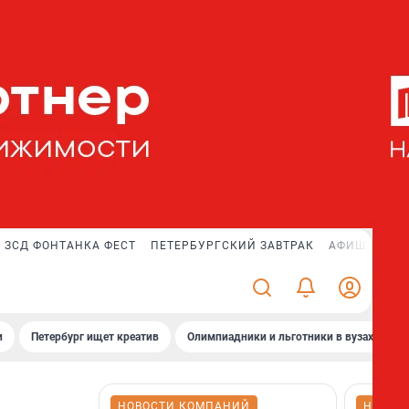
ЗСД ФОНТАНКА ФЕСТ
ПЕТЕРБУРГСКИЙ ЗАВТРАК
АФИША PLUS
и
Петербург ищет креатив
Олимпиадники и льготники в вузах СПб
НОВОСТИ КОМПАНИЙ
НОВОС