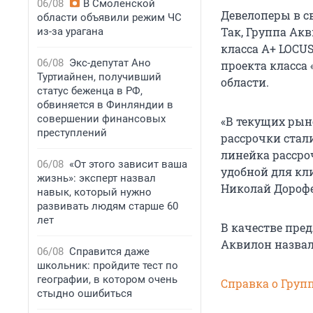
06/08
В Смоленской
Девелоперы в с
области объявили режим ЧС
Так, Группа Акв
из-за урагана
класса А+ LOCUS
06/08
Экс-депутат Ано
проекта класса
Туртиайнен, получивший
области.
статус беженца в РФ,
обвиняется в Финляндии в
совершении финансовых
«В текущих рын
преступлений
рассрочки ста
линейка рассро
06/08
«От этого зависит ваша
удобной для кли
жизнь»: эксперт назвал
Николай Дорофе
навык, который нужно
развивать людям старше 60
лет
В качестве пре
Аквилон назвал
06/08
Справится даже
школьник: пройдите тест по
географии, в котором очень
Справка о Груп
стыдно ошибиться