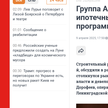
Все
СПБ
24 часа
Erid: 2SDnjcd2zfW
Группа 
02:09
Лев Лурье поговорит с
Лизой Боярской о Петербурге
ипотечн
и театре
програм
01:01
Сообщение о
реабилитации
9 апреля 2025, 17:50
00:46
Российские ученые
предложили создать на Луне
«кладбище» для космического
мусора
Строительный р
й, обсудили в 
00:30
Трамп: прогресс в
столкнулся рын
переговорах по Украине есть,
но новых ракет Киев не
власти и девел
получит
Дорофеев, опер
Ленинградской 