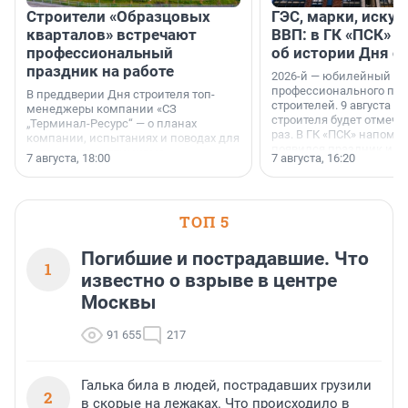
Строители «Образцовых
ГЭС, марки, искус
кварталов» встречают
ВВП: в ГК «ПСК» р
профессиональный
об истории Дня с
праздник на работе
2026-й — юбилейный го
профессионального пр
В преддверии Дня строителя топ-
строителей. 9 августа 2
менеджеры компании «СЗ
строителя будет отмечат
„Терминал-Ресурс“ — о планах
раз. В ГК «ПСК» напомни
компании, испытаниях и поводах для
появился праздник и к
осторожного оптимизма.
7 августа, 18:00
7 августа, 16:20
поменялась роль строит
ТОП 5
Погибшие и пострадавшие. Что
1
известно о взрыве в центре
Москвы
91 655
217
Галька била в людей, пострадавших грузили
2
в скорые на лежаках. Что происходило в