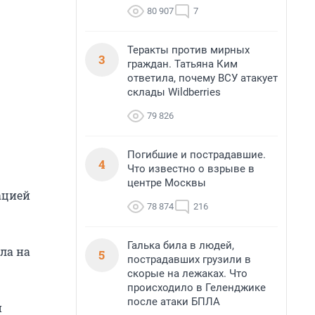
80 907
7
Теракты против мирных
3
граждан. Татьяна Ким
ответила, почему ВСУ атакует
склады Wildberries
79 826
Погибшие и пострадавшие.
4
Что известно о взрыве в
центре Москвы
ацией
78 874
216
Галька била в людей,
ла на
5
пострадавших грузили в
скорые на лежаках. Что
происходило в Геленджике
после атаки БПЛА
и