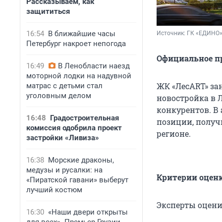
Рассказываем, как
защититься
16:54
В ближайшие часы
Источник: 
ГК «ЕДИНО
Петербург накроет непогода
Официальное п
16:49
В Ленобласти наезд
моторной лодки на надувной
ЖК «ЛесART» за
матрас с детьми стал
уголовным делом
новостройка в 
конкурентов. В
16:48
Градостроительная
позиции, получ
комиссия одобрила проект
регионе.
застройки «Ливиза»
16:38
Морские драконы,
медузы и русалки: на
Критерии оцен
«Пиратской гавани» выберут
лучший костюм
Эксперты оцени
16:30
«Наши двери открыты