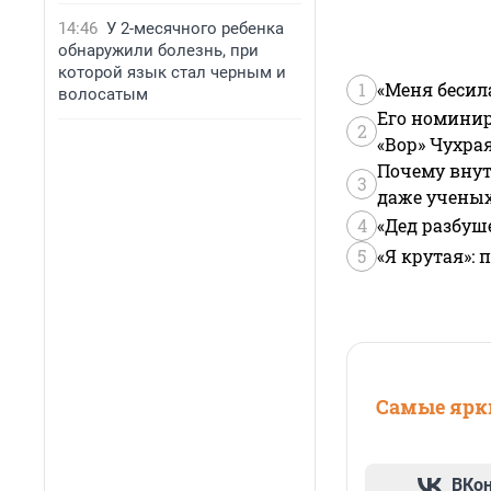
14:46
У 2-месячного ребенка
обнаружили болезнь, при
которой язык стал черным и
1
«Меня бесил
волосатым
Его номинир
2
«Вор» Чухра
Почему внут
3
даже учены
4
«Дед разбуш
5
«Я крутая»:
Самые ярки
ВКо