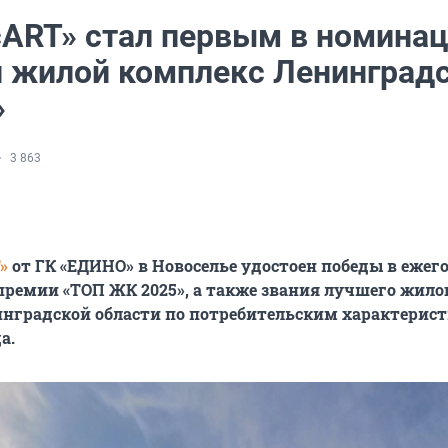
ART» стал первым в номина
 жилой комплекс Ленинград
»
3 863
»
от ГК «ЕДИНО» в Новоселье удостоен победы в ежег
ремии «ТОП ЖК 2025», а также звания лучшего жило
нградской области по потребительским характерис
а.