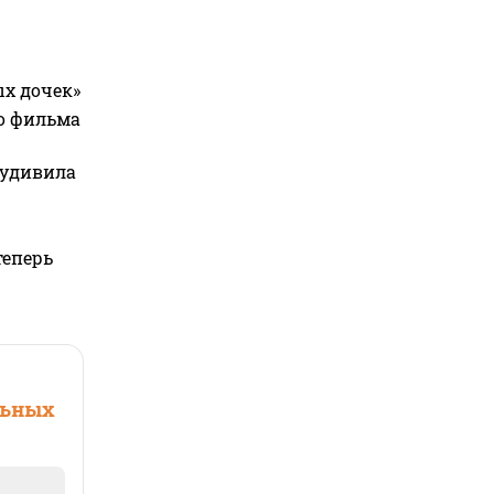
ых дочек»
го фильма
 удивила
теперь
льных