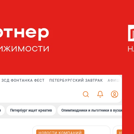
ЗСД ФОНТАНКА ФЕСТ
ПЕТЕРБУРГСКИЙ ЗАВТРАК
АФИША PLUS
и
Петербург ищет креатив
Олимпиадники и льготники в вузах СПб
НОВОСТИ КОМПАНИЙ
НОВОС