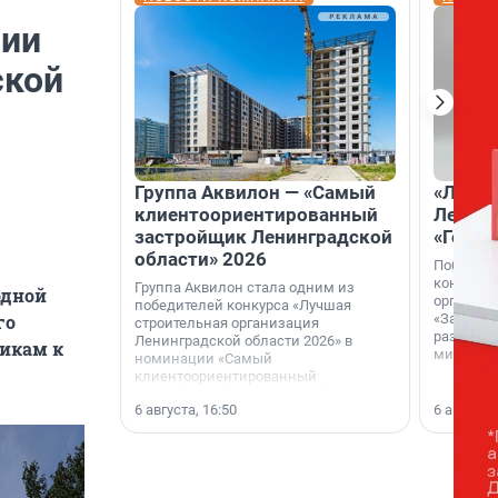
ции
ской
Группа Аквилон — «Самый
«Лучши
клиентоориентированный
Ленобл
застройщик Ленинградской
«Город
области» 2026
Победите
конкурса
Группа Аквилон стала одним из
одной
организа
победителей конкурса «Лучшая
«За лучш
го
строительная организация
развития
Ленинградской области 2026» в
тикам к
микрорай
номинации «Самый
клиентоориентированный
застройщик Ленинградской
6 августа, 16:50
6 августа,
области».