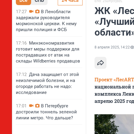
Все
СПБ
24 часа
Erid: 2SDnjccjBzL
ЖК «Лес
17:27
В Ленобласти
задержали руководителя
«Лучший
мормонской церкви. К нему
области
пришли полиция и ФСБ
17:16
Минэкономразвития
8 апреля 2025, 14:22
готовит меры поддержки для
пострадавших от атак на
склады Wildberries продавцов
17:12
Дача защищает от этой
Проект «ЛесART
неизлечимой болезни, и на
национальной п
огороде работать не надо:
исследование
комплекса Лени
апрелю 2025 год
17:01
В Петербурге
достроили тоннель зеленой
линии метро. Что дальше?