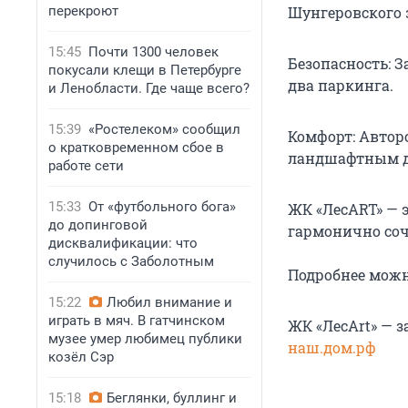
перекроют
Шунгеровского 
15:45
Почти 1300 человек
Безопасность: 
покусали клещи в Петербурге
два паркинга.
и Ленобласти. Где чаще всего?
15:39
«Ростелеком» сообщил
Комфорт: Автор
о кратковременном сбое в
ландшафтным д
работе сети
15:33
От «футбольного бога»
ЖК «ЛесART» — 
до допинговой
гармонично соч
дисквалификации: что
случилось с Заболотным
Подробнее можно
15:22
Любил внимание и
играть в мяч. В гатчинском
ЖК «ЛесArt» — 
музее умер любимец публики
наш.дом.рф
козёл Сэр
15:18
Беглянки, буллинг и