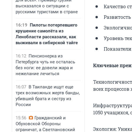
для всех». Премьер Грузии
высказался о ситуации с
Качество с
русскими туристами в стране
Развитость
16:19
Пилоты потерпевшего
Экологично
крушение самолёта из
Ленобласти рассказали, как
Уровень те
выживали в сибирской тайге
Показатели
16:12
Пенсионерка из
Петербурга чуть не осталась
Ключевые преи
без ноги: ее довели жара и
нежелание лечиться
Технологичност
16:07
В Таиланде ищут еще
всех процессов
трех возможных жертв банды,
убившей брата и сестру из
России
Инфраструктура:
1050 учащихся,
15:56
Гражданский и
Обуховской Обороны
Экология: Уник
ограничат, а Светлановский