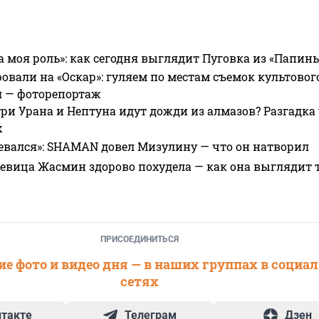
а моя роль»: как сегодня выглядит Пуговка из «Папин
овали на «Оскар»: гуляем по местам съемок культово
я — фоторепортаж
ри Урана и Нептуна идут дожди из алмазов? Разгадка
х
евался»: SHAMAN довел Мизулину — что он натворил
 певица Жасмин здорово похудела — как она выглядит 
ПРИСОЕДИНИТЬСЯ
е фото и видео дня — в наших группах в социа
сетях
нтакте
Телеграм
Дзен