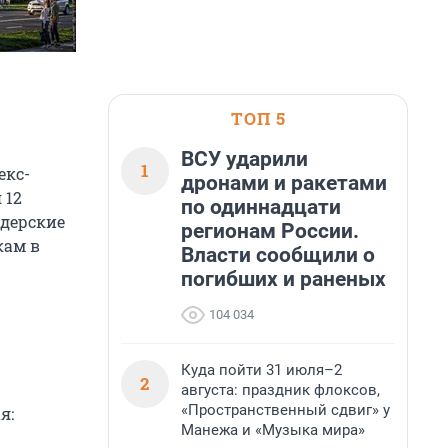
ТОП 5
ВСУ ударили
1
екс-
дронами и ракетами
 12
по одиннадцати
идерские
регионам России.
кам в
Власти сообщили о
погибших и раненых
104 034
Куда пойти 31 июля–2
2
августа: праздник флоксов,
«Пространственный сдвиг» у
я:
Манежа и «Музыка мира»