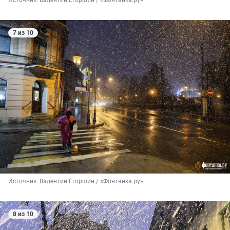
7 из 10
Источник: 
Валентин Егоршин / «Фонтанка.ру»
8 из 10