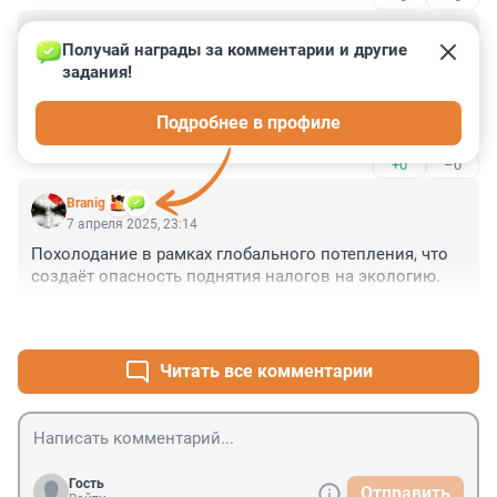
Гость
8 апреля 2025, 08:15
Получай награды за комментарии и другие 
задания!
странная газетка - одна новость вроде хорошая . зато 
потом две плохих . Так и напоминает фирму ОБС- 
Подробнее в профиле
одна баба сказала ....
+0
–0
Branig
7 апреля 2025, 23:14
Похолодание в рамках глобального потепления, что 
создаёт опасность поднятия налогов на экологию.
+0
–0
Читать все комментарии
Гость
Отправить