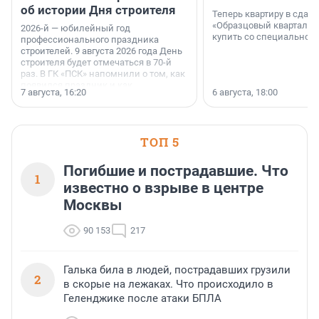
об истории Дня строителя
Теперь квартиру в сда
«Образцовый квартал 1
2026-й — юбилейный год
купить со специальной 
профессионального праздника
строителей. 9 августа 2026 года День
строителя будет отмечаться в 70-й
раз. В ГК «ПСК» напомнили о том, как
появился праздник и как
7 августа, 16:20
6 августа, 18:00
поменялась роль строительства.
ТОП 5
Погибшие и пострадавшие. Что
1
известно о взрыве в центре
Москвы
90 153
217
Галька била в людей, пострадавших грузили
2
в скорые на лежаках. Что происходило в
Геленджике после атаки БПЛА