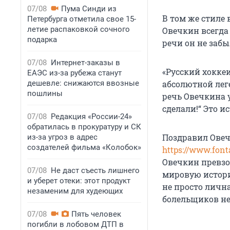
07/08
Пума Синди из
В том же стиле 
Петербурга отметила свое 15-
летие распаковкой сочного
Овечкин всегда
подарка
речи он не забыл
07/08
Интернет-заказы в
«Русский хокке
ЕАЭС из-за рубежа станут
дешевле: снижаются ввозные
абсолютной лег
пошлины
речь Овечкина у
сделали!“ Это и
07/08
Редакция «России-24»
обратилась в прокуратуру и СК
Поздравил Ове
из-за угроз в адрес
создателей фильма «Колобок»
https://www.font
Овечкин превзо
07/08
Не даст съесть лишнего
мировую истори
и уберет отеки: этот продукт
не просто лична
незаменим для худеющих
болельщиков не 
07/08
Пять человек
погибли в лобовом ДТП в