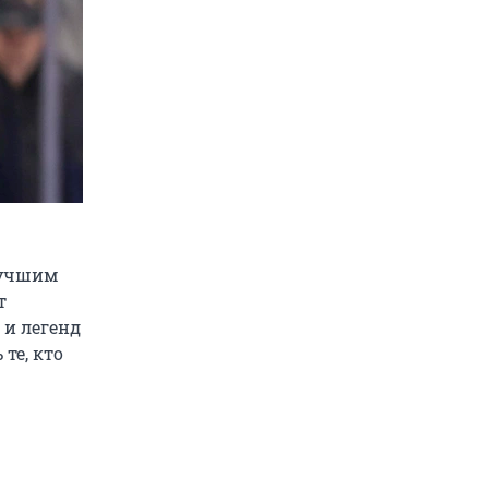
лучшим
т
 и легенд
те, кто