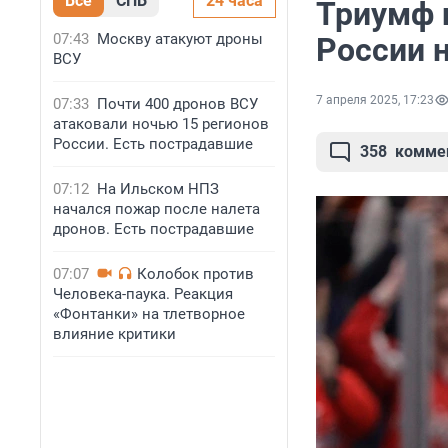
Все
СПБ
24 часа
Триумф н
07:43
Москву атакуют дроны
России 
ВСУ
7 апреля 2025, 17:23
07:33
Почти 400 дронов ВСУ
атаковали ночью 15 регионов
России. Есть пострадавшие
358
комме
07:12
На Ильском НПЗ
начался пожар после налета
дронов. Есть пострадавшие
07:07
Колобок против
Человека-паука. Реакция
«Фонтанки» на тлетворное
влияние критики