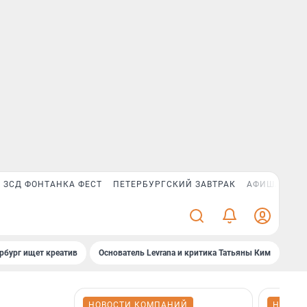
ЗСД ФОНТАНКА ФЕСТ
ПЕТЕРБУРГСКИЙ ЗАВТРАК
АФИША PLUS
рбург ищет креатив
Основатель Levrana и критика Татьяны Ким
Зач
НОВОСТИ КОМПАНИЙ
НОВОС