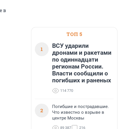
е в
ТОП 5
ВСУ ударили
1
дронами и ракетами
по одиннадцати
регионам России.
Власти сообщили о
погибших и раненых
114 770
Погибшие и пострадавшие.
2
Что известно о взрыве в
центре Москвы
89 387
216