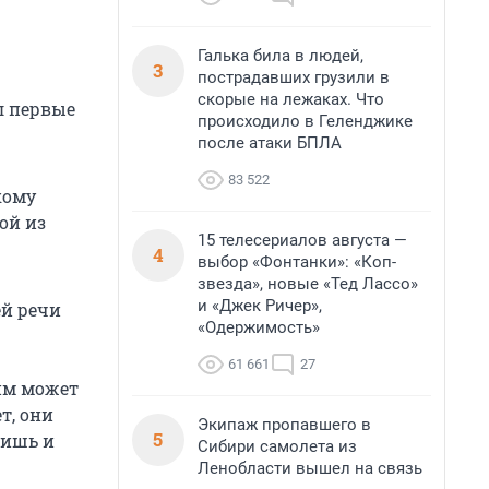
Галька била в людей,
3
пострадавших грузили в
скорые на лежаках. Что
л первые
происходило в Геленджике
после атаки БПЛА
83 522
кому
ой из
15 телесериалов августа —
4
выбор «Фонтанки»: «Коп-
звезда», новые «Тед Лассо»
и «Джек Ричер»,
ей речи
«Одержимость»
61 661
27
им может
т, они
Экипаж пропавшего в
5
ришь и
Сибири самолета из
Ленобласти вышел на связь