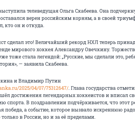
выступила телеведущая Ольга Скабеева. Она подчеркну
 оставался верен российским корням, а в своей триу
, кто он и откуда.
ист сделал это! Величайший рекорд НХЛ теперь прина
енде мирового хоккея Александру Овечкину. Торжест
же тоже стала легендой: „Русские, мы сделали это, реб
стория», — заявила Скабеева.
чкина и Владимир Путин
anka.ru/2025/04/07/75312647/
. Глава государства отмети
шёл достижения легендарных хоккеистов и вписал св
ю спорта. В поздравлении подчёркивается, что этот р
я победа, а событие, которое вызвало искреннюю радо
только в России, но и за её пределами.