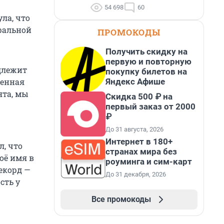
54 698
60
ла, что
мфальной
ПРОМОКОДЫ
Получить скидку на
первую и повторную
длежит
покупку билетов на
Яндекс Афише
венная
ята, мы
Скидка 500 ₽ на
первый заказ от 2000
₽
До 31 августа, 2026
Интернет в 180+
л, что
странах мира без
оё имя в
роуминга и сим-карт
екорд —
До 31 декабря, 2026
сть у
Все промокоды