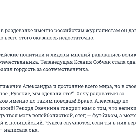
 в раздевалке именно российским журналистам он да
 всего этого оказалось недостаточно.
сийские политики и лидеры мнений радовались вели
течественника. Телеведущая Ксения Собчак стала одн
азил гордость за соотечественника.
тижение Александра и достояние всего мира, но в сво
ное „Русские, мы сделали это!“. Хочу радоваться за
ков именно по таким поводам! Браво, Александр по-
икий! Рекорд Овечкина говорит нам о том, что велик
дь твоя мать волейболисткой, отец — футбиком, а може
й и полицейский. Чудеса случаются, если ты в них ве
— написала она.