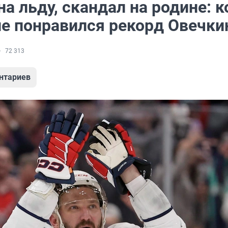
а льду, скандал на родине: к
не понравился рекорд Овечки
72 313
нтариев