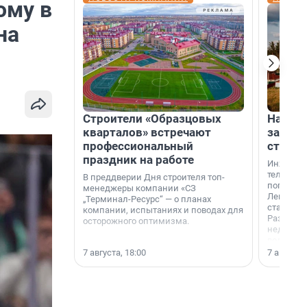
ому в
на
Строители «Образцовых
На вод
кварталов» встречают
зарабо
профессиональный
станци
праздник на работе
Инженер
телеком-
В преддверии Дня строителя топ-
популярн
менеджеры компании «СЗ
Ленингра
„Терминал-Ресурс“ — о планах
станции 
компании, испытаниях и поводах для
Раздолин
осторожного оптимизма.
недалеко
водопада
7 августа, 18:00
7 августа,