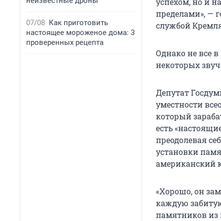
неизвестные дроны
успехом, но и 
пределами», — 
07/08
Как приготовить
службой Кремля
настоящее мороженое дома: 3
проверенных рецепта
Однако не все 
некоторых звуча
Депутат Госдум
уместности все
который зараба
есть «настоящи
преодолевая се
установки памя
американский кл
«Хорошо, он зам
каждую забитую
памятников из 