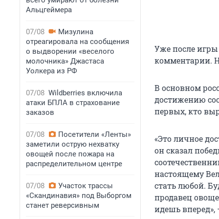
всего умирают от болезни
Альцгеймера
07/08
Мизулина
отреагировала на сообщения
Уже после игры
о выдворении «веселого
комментарии. Но
молочника» Джастаса
Уолкера из РФ
В основном рос
07/08
Wildberries включила
достижению соо
атаки БПЛА в страхование
первых, кто выр
заказов
07/08
Посетители «Ленты»
«Это личное дос
заметили острую нехватку
он сказал побед
овощей после пожара на
соотечественни
распределительном центре
настоящему Вел
стать любой. Бу
07/08
Участок трассы
«Скандинавия» под Выборгом
продавец овоще
станет реверсивным
идешь вперед», 