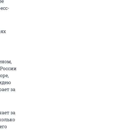
её
есс-
иях
еном,
 России
оре,
 идею
ает за
чает за
колько
его