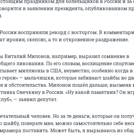
настоящим праздником для болельщиков в России и за 
говорится в заявлении президента, опубликованном пр
.
в России восприняли рекорд с восторгом. В комментар
т ирония, скепсис, а то и откровенное раздражение.
ы Виталий Милонов, например, выразил сомнение в
общего ликования. По его словам, восхищение спортсм
тывает миллионы в США, неуместно, особенно когда в
е герои» — мальчишки, которые забивают шайбы во дв
бя и обстоятельства. Милонов пошёл дальше, высмеяв
тника Овечкину в России. «Ну какой памятник? Он игр
уб», — заявил депутат.
ечательный человек. Но за те деньги, которые он полу
 шайбу, поверьте мне, можно самостоятельно себе нес
мрамора поставить. Может быть, я вырываюсь из общ