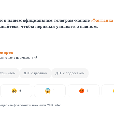
ей в нашем официальном телеграм-канале
«Фонтанка
ывайтесь, чтобы первыми узнавать о важном.
окарев
ент отдела происшествий
отоциклом
ДТП с деревом
ДТП с подростком
6
1
1
ыделите фрагмент и нажмите Ctrl+Enter