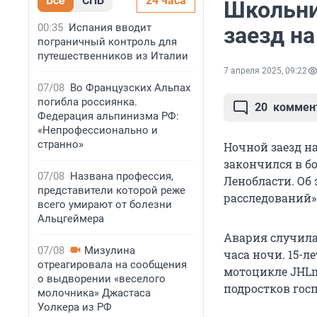
Все
СПБ
24 часа
Школьни
00:35
Испания вводит
заезд н
пограничный контроль для
путешественников из Италии
7 апреля 2025, 09:22
07/08
Во Французских Альпах
погибла россиянка.
20
коммен
Федерация альпинизма РФ:
«Непрофессионально и
странно»
Ночной заезд н
закончился в б
07/08
Названа профессия,
Ленобласти. Об
представители которой реже
расследований»
всего умирают от болезни
Альцгеймера
Авария случила
07/08
Мизулина
часа ночи.
15-л
отреагировала на сообщения
мотоцикле JHLm
о выдворении «веселого
подростков гос
молочника» Джастаса
Уолкера из РФ