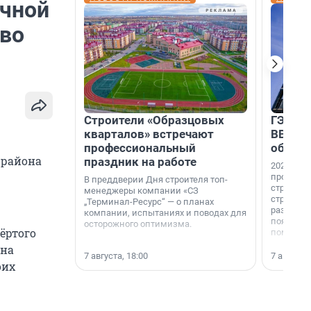
очной
ево
Строители «Образцовых
ГЭС, м
кварталов» встречают
ВВП: в
профессиональный
об ист
 района
праздник на работе
2026-й —
професси
В преддверии Дня строителя топ-
строителе
менеджеры компании «СЗ
строителя
„Терминал-Ресурс“ — о планах
раз. В ГК
компании, испытаниях и поводах для
появился
осторожного оптимизма.
ёртого
поменяла
 на
7 августа, 18:00
7 августа,
оих