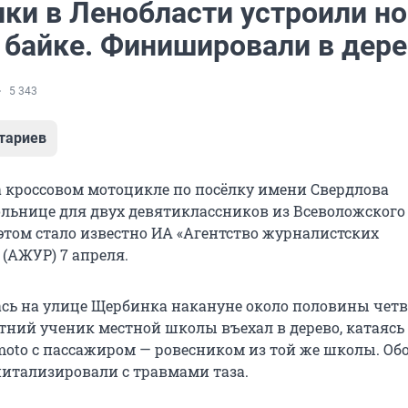
ки в Ленобласти устроили н
а байке. Финишировали в дер
5 343
тариев
а кроссовом мотоцикле по посёлку имени Свердлова
ольнице для двух девятиклассников из Всеволожского
 этом стало известно ИА «Агентство журналистских
 (АЖУР) 7 апреля.
сь на улице Щербинка накануне около половины четв
етний
ученик местной школы въехал в дерево, катаясь
oto с пассажиром — ровесником из той же школы. Об
питализировали с травмами таза.