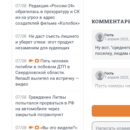
07/08
Редакция «России-24»
обратилась в прокуратуру и СК
из-за угроз в адрес
КОММЕНТАР
создателей фильма «Колобок»
Гость
07/08
Не даст съесть лишнего
7 апреля 2025,
и уберет отеки: этот продукт
Ну вот, "среднет
незаменим для худеющих
поселку, людям 
07/08
Пять человек
погибли в лобовом ДТП в
Свердловской области.
Гость
7 апреля 2025,
Renault вылетел на встречку —
видео
Пусть камеры н
07/08
Гражданин Литвы
попытался прорваться в РФ
на автомобиле через
закрытый погранпункт
07/08
«Вы это видели?»: