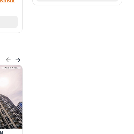
льных
 и
На водоёмах Ленобласти