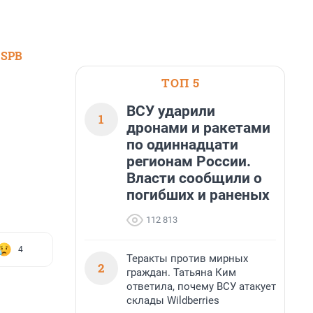
 SPB
ТОП 5
ВСУ ударили
1
дронами и ракетами
по одиннадцати
регионам России.
Власти сообщили о
погибших и раненых
112 813
4
Теракты против мирных
2
граждан. Татьяна Ким
ответила, почему ВСУ атакует
склады Wildberries