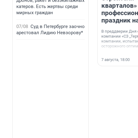
дронов, ракет и безэкипажных
кварталов»
катеров. Есть жертвы среди
профессио
мирных граждан
праздник н
07/08
Суд в Петербурге заочно
В преддверии Дня
арестовал Лидию Невзорову*
компании «СЗ „Тер
компании, испытан
осторожного опти
7 августа, 18:00