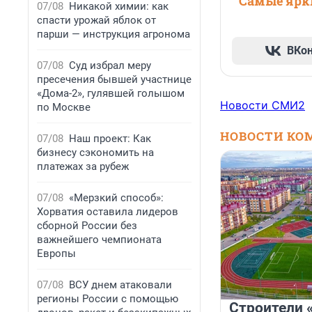
Самые ярки
07/08
Никакой химии: как
спасти урожай яблок от
парши — инструкция агронома
ВКо
07/08
Суд избрал меру
пресечения бывшей участнице
«Дома-2», гулявшей голышом
Новости СМИ2
по Москве
НОВОСТИ КО
07/08
Наш проект: Как
бизнесу сэкономить на
платежах за рубеж
07/08
«Мерзкий способ»:
Хорватия оставила лидеров
сборной России без
важнейшего чемпионата
Европы
07/08
ВСУ днем атаковали
регионы России с помощью
Строители 