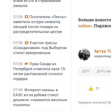
атаки БПЛА в страхование
заказов
07/08
Посетители «Ленты»
Больше новост
заметили острую нехватку
online»
. Подпис
овощей после пожара на
распределительном центре
07/08
Участок трассы
«Скандинавия» под Выборгом
Артур Т
станет реверсивным
корреспонд
07/08
Пума Синди из
Петербурга отметила свое 15-
ДТП
ДТП с м
летие распаковкой сочного
подарка
11
07/08
Интернет-заказы в
ЕАЭС из-за рубежа станут
дешевле: снижаются ввозные
Увидели опечатку? В
пошлины