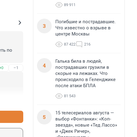
89 911
Погибшие и пострадавшие.
3
Что известно о взрыве в
центре Москвы
87 422
216
ть по 
Галька била в людей,
4
пострадавших грузили в
+0
–1
скорые на лежаках. Что
происходило в Геленджике
после атаки БПЛА
81 543
+0
–0
15 телесериалов августа —
5
выбор «Фонтанки»: «Коп-
звезда», новые «Тед Лассо»
и «Джек Ричер»,