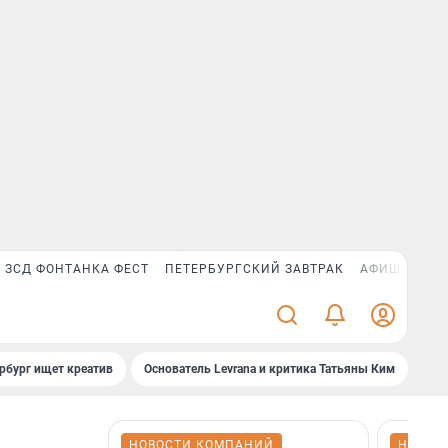
ЗСД ФОНТАНКА ФЕСТ
ПЕТЕРБУРГСКИЙ ЗАВТРАК
АФИША PLUS
рбург ищет креатив
Основатель Levrana и критика Татьяны Ким
Зач
НОВОСТИ КОМПАНИЙ
НОВОС