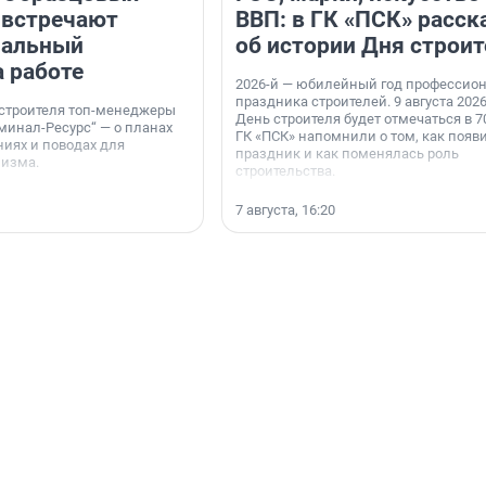
 встречают
ВВП: в ГК «ПСК» расск
нальный
об истории Дня строит
а работе
2026-й — юбилейный год профессио
праздника строителей. 9 августа 2026
 строителя топ-менеджеры
День строителя будет отмечаться в 70
минал-Ресурс“ — о планах
ГК «ПСК» напомнили о том, как появ
иях и поводах для
праздник и как поменялась роль
мизма.
строительства.
7 августа, 16:20