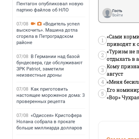
Пентагон опубликовал новую
партию файлов об НЛО
Гость
Войти
07/08
«Водитель успел
выскочить». Машина дотла
«Сами корми
сгорела в Петроградском
1
районе
приводят к 
«Туризм не 
2
07/08
В Германии над базой
отдыхать в а
бундесвера, где обслуживают
Кому призна
ЗРК Patriot, заметили
3
август
неизвестные дроны
4
«Меня бесил
07/08
Как приготовить
Его номинир
5
настоящее мороженое дома: 3
«Вор» Чухра
проверенных рецепта
07/08
«Одиссея» Кристофера
Нолана собрала в прокате
больше миллиарда долларов