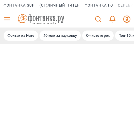
ФОНТАНКА SUP
(ОТ)ЛИЧНЫЙ ПИТЕР
ФОНТАНКА ГО
СЕРЕБР
Фонтан на Неве
40 млн за парковку
О чистоте рек
Топ-10, 