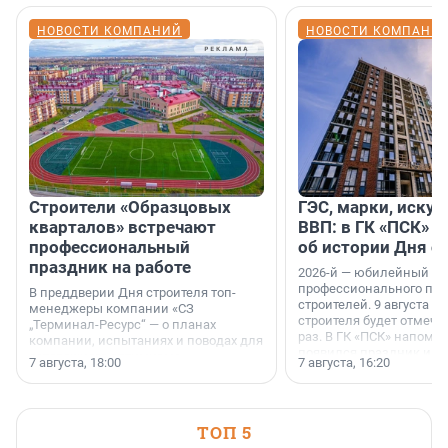
НОВОСТИ КОМПАНИЙ
НОВОСТИ КОМПАНИ
Строители «Образцовых
ГЭС, марки, искус
кварталов» встречают
ВВП: в ГК «ПСК» р
профессиональный
об истории Дня с
праздник на работе
2026-й — юбилейный го
профессионального пр
В преддверии Дня строителя топ-
строителей. 9 августа 2
менеджеры компании «СЗ
строителя будет отмечат
„Терминал-Ресурс“ — о планах
раз. В ГК «ПСК» напомни
компании, испытаниях и поводах для
появился праздник и к
осторожного оптимизма.
7 августа, 18:00
7 августа, 16:20
поменялась роль строит
ТОП 5