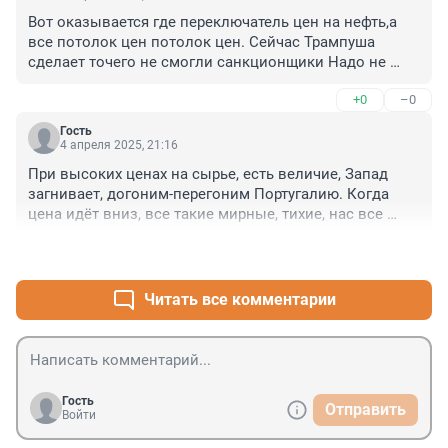
Вот оказывается где переключатель цен на нефть,а 
все потолок цен потолок цен. Сейчас Трампуша 
сделает точего не смогли санкционщики Надо не 
запрещать оказывается,а говорить как все отлично и 
+0
–0
сделка будет.Кто победит потомок агента по 
недвижимости истроитель казино с мафией или 
Гость
выпускники заскорузлой школы КГБ
4 апреля 2025, 21:16
При высоких ценах на сырье, есть величие, Запад 
загнивает, догоним-перегоним Португалию. Когда 
цена идёт вниз, все такие мирные, тихие, нас все 
обижают. Завозите ножки Буша.
+9
–0
Читать все комментарии
Гость
Отправить
Войти