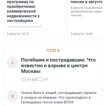
программу по
пенсии в августе
приобретению
В августе Социальный 
коммерческой
автоматически пересчи
недвижимости у
пенсии.
застройщика
Покупка коммерческой
недвижимости финансовый
5 августа, 10:10
3 августа, 16:40
инструмент, доступный для многих
предпринимателей. Будь то новый
офис, склад, торговое помещение
или готовый арендный бизнес —
успех сделки зависит от правильного
ТОП 5
выбора объекта и грамотного
финансирования.
Погибшие и пострадавшие. Что
1
известно о взрыве в центре
Москвы
91 623
217
Галька била в людей, пострадавших грузили
2
в скорые на лежаках. Что происходило в
Геленджике после атаки БПЛА