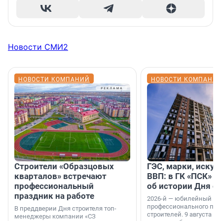
Новости СМИ2
НОВОСТИ КОМПАНИЙ
НОВОСТИ КОМПАНИ
Строители «Образцовых
ГЭС, марки, искус
кварталов» встречают
ВВП: в ГК «ПСК» р
профессиональный
об истории Дня с
праздник на работе
2026-й — юбилейный го
профессионального пр
В преддверии Дня строителя топ-
строителей. 9 августа 2
менеджеры компании «СЗ