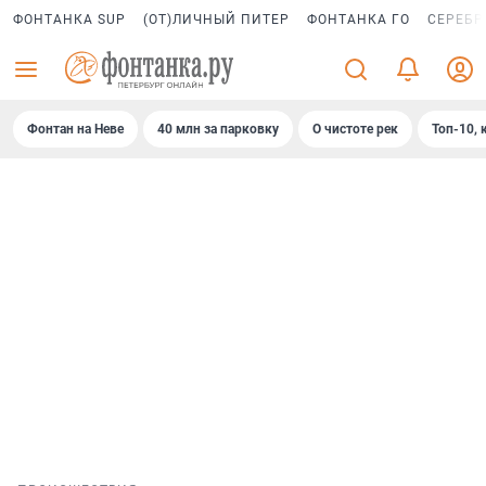
ФОНТАНКА SUP
(ОТ)ЛИЧНЫЙ ПИТЕР
ФОНТАНКА ГО
СЕРЕБР
Фонтан на Неве
40 млн за парковку
О чистоте рек
Топ-10, 