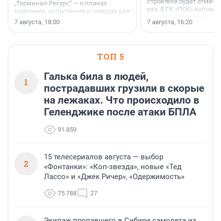
строителя будет отмечат
„Терминал-Ресурс“ — о планах
раз. В ГК «ПСК» напомни
компании, испытаниях и поводах для
появился праздник и к
осторожного оптимизма.
7 августа, 18:00
7 августа, 16:20
поменялась роль строит
ТОП 5
Галька била в людей,
1
пострадавших грузили в скорые
на лежаках. Что происходило в
Геленджике после атаки БПЛА
91 859
15 телесериалов августа — выбор
2
«Фонтанки»: «Коп-звезда», новые «Тед
Лассо» и «Джек Ричер», «Одержимость»
75 788
27
Экипаж пропавшего в Сибири самолета из