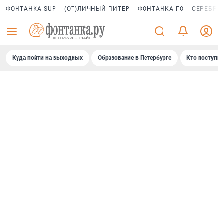
ФОНТАНКА SUP
(ОТ)ЛИЧНЫЙ ПИТЕР
ФОНТАНКА ГО
СЕРЕБР
Куда пойти на выходных
Образование в Петербурге
Кто поступ