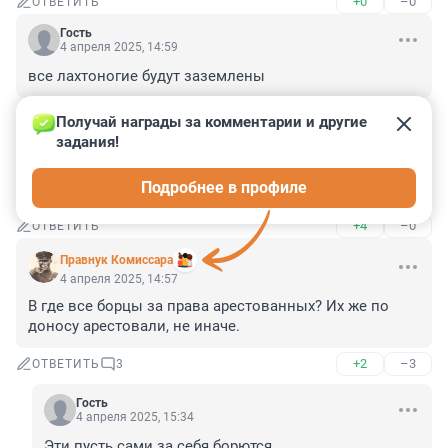
+0
–0
ОТВЕТИТЬ
Гость
4 апреля 2025, 14:59
все лахтоногие будут заземлены
+3
–0
ОТВЕТИТЬ
Получай награды за комментарии и другие 
задания!
Гость
4 апреля 2025, 14:58
Подробнее в профиле
жабагадюкинг начался, кормовая база сокращается
+4
–0
ОТВЕТИТЬ
Правнук Комиссара
4 апреля 2025, 14:57
В где все борцы за права арестованных? Их же по 
доносу арестовали, не иначе.
+2
–3
ОТВЕТИТЬ
3
Гость
4 апреля 2025, 15:34
Эти пусть сами за себя борются.