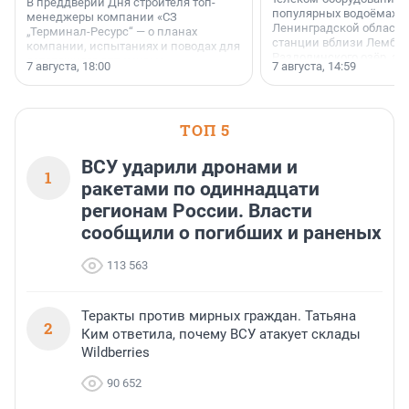
В преддверии Дня строителя топ-
популярных водоёмах
менеджеры компании «СЗ
Ленинградской области
„Терминал-Ресурс“ — о планах
станции вблизи Лембол
компании, испытаниях и поводах для
Раздолинского озёр, а 
осторожного оптимизма.
7 августа, 18:00
7 августа, 14:59
недалеко от Большого Т
водопада.
ТОП 5
ВСУ ударили дронами и
1
ракетами по одиннадцати
регионам России. Власти
сообщили о погибших и раненых
113 563
Теракты против мирных граждан. Татьяна
2
Ким ответила, почему ВСУ атакует склады
Wildberries
90 652