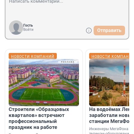
Гость
Войти
Отправить
НОВОСТИ КОМПАНИЙ
НОВОСТИ КОМПАНИ
Строители «Образцовых
На водоёмах Лен
кварталов» встречают
заработали новы
профессиональный
станции МегаФон
праздник на работе
Инженеры МегаФона ус
телеком-оборудование 