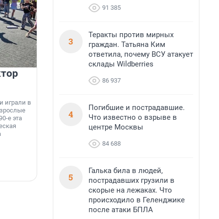
91 385
Теракты против мирных
3
граждан. Татьяна Ким
ответила, почему ВСУ атакует
склады Wildberries
ктор
ГК «Едино» поздравляет
86 937
коллег и партнёров с Днём
строителя!
и играли в
Т
Погибшие и пострадавшие.
взрослые
к
4
Что известно о взрыве в
90-е эта
с
еская
центре Москвы
а
84 688
Галька била в людей,
7 августа, 13:41
6
5
пострадавших грузили в
скорые на лежаках. Что
происходило в Геленджике
после атаки БПЛА