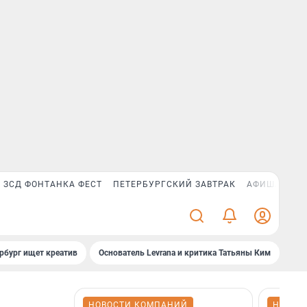
ЗСД ФОНТАНКА ФЕСТ
ПЕТЕРБУРГСКИЙ ЗАВТРАК
АФИША PLUS
рбург ищет креатив
Основатель Levrana и критика Татьяны Ким
Зач
НОВОСТИ КОМПАНИЙ
НОВОС