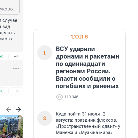
Причем тут ответственный по ТБ? Разберитесь в теме. Тут ответственный руководитель (иже директор) за обеспечение ТБ должен присесть, а не рядовой специалист. Рядовой "ТБшник" только бумажки делает.
 случае 
 зад 
делать 
ТОП 5
амого 
ВСУ ударили
1
дронами и ракетами
+0
–0
по одиннадцати
регионам России.
Власти сообщили о
погибших и раненых
+0
–0
110 046
Куда пойти 31 июля–2
2
августа: праздник флоксов,
«Пространственный сдвиг» у
Манежа и «Музыка мира»