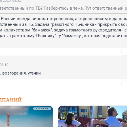
я 2025, 08:52
в России всегда виноват стрелочник, а стрелочником в данном
тственный за ТБ. Задача грамотного ТБ-шника - прикрыть свой
количеством "бамажек", задача грамотного руководителя - с
дать "грамотному ТБ-шнику" ту "бамажку", которая подставит с
 01:19
, возгорания, утечки
МПАНИЙ