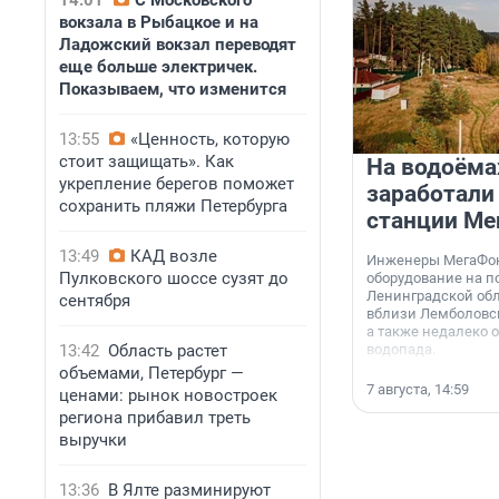
14:01
С Московского
вокзала в Рыбацкое и на
Ладожский вокзал переводят
еще больше электричек.
Показываем, что изменится
13:55
«Ценность, которую
стоит защищать». Как
На водоёма
укрепление берегов поможет
заработали
сохранить пляжи Петербурга
станции Ме
13:49
КАД возле
Инженеры МегаФон
Пулковского шоссе сузят до
оборудование на п
Ленинградской обл
сентября
вблизи Лемболовск
а также недалеко 
13:42
Область растет
водопада.
объемами, Петербург —
7 августа, 14:59
ценами: рынок новостроек
региона прибавил треть
выручки
13:36
В Ялте разминируют