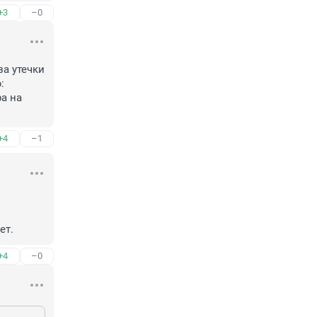
+3
–0
а утечки 
 
а на 
+4
–1
ет.
+4
–0