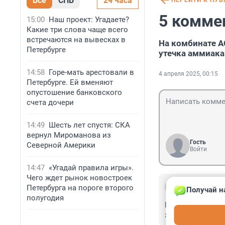
Все
СПБ
24 часа
ПЕРЕЙТИ К ПУ
5 комме
15:00
Наш проект: Угадаете?
Какие три слова чаще всего
встречаются на вывесках в
На комбинате А
Петербурге
утечка аммиака
14:58
Горе-мать арестовали в
4 апреля 2025, 00:15
Петербурге. Ей вменяют
опустошение банковского
счета дочери
14:49
Шесть лет спустя: СКА
вернул Мироманова из
Гость
Северной Америки
Войти
14:47
«Угадай правила игры».
Чего ждет рынок новостроек
Гость
Петербурга на пороге второго
Получай н
4 апреля 2025,
полугодия
Великий Новгоро
завсегдатаи ме