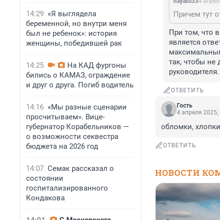
hayalci33
4 апрел
14:29
«Я выглядела
беременной, но внутри меня
При том, что 
был не ребенок»: история
является отве
женщины, победившей рак
максимальным 
так, чтобы не 
14:25
На КАД фургоны
руководителя.
бились о КАМАЗ, ограждение
и друг о друга. Погиб водитель
ОТВЕТИТЬ
Гость
14:16
«Мы разные сценарии
4 апреля 2025,
просчитываем». Вице-
губернатор Корабельников —
обломки, хлопки
о возможности секвестра
бюджета на 2026 год
ОТВЕТИТЬ
14:07
Семак рассказал о
НОВОСТИ КО
состоянии
госпитализированного
Кондакова