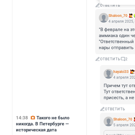
ОТВЕТИТЬ
Shaloon_70
4 апреля 2025,
"В феврале на э
аммиака один че
"Ответственный 
нары отправить 
ОТВЕТИТЬ
2
hayalci33
4 апреля 202
Причем тут от
Тут ответстве
присесть, а н
ОТВЕТИТЬ
14:38
Такого не было
Shaloon_70
никогда. В Петербурге —
5 апреля 202
историческая дата