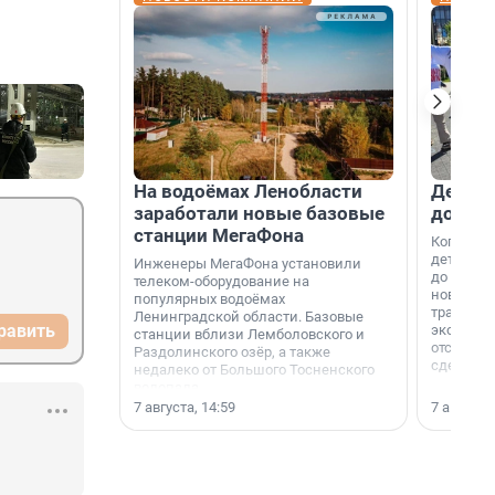
На водоёмах Ленобласти
Девело
заработали новые базовые
добро
станции МегаФона
Когда-то
дети игр
Инженеры МегаФона установили
до темно
телеком-оборудование на
новости н
популярных водоёмах
традиция
Ленинградской области. Базовые
равить
экономич
станции вблизи Лемболовского и
отсутств
Раздолинского озёр, а также
сделали 
недалеко от Большого Тосненского
водопада.
7 августа, 14:59
7 августа,