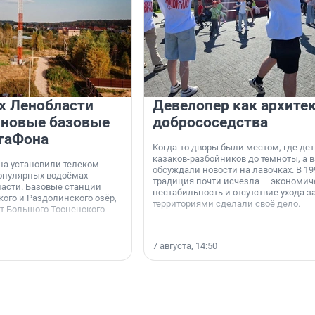
х Ленобласти
Девелопер как архите
 новые базовые
добрососедства
гаФона
Когда-то дворы были местом, где дет
казаков-разбойников до темноты, а 
а установили телеком-
обсуждали новости на лавочках. В 19
опулярных водоёмах
традиция почти исчезла — экономич
асти. Базовые станции
нестабильность и отсутствие ухода з
ого и Раздолинского озёр,
территориями сделали своё дело.
от Большого Тосненского
7 августа, 14:50