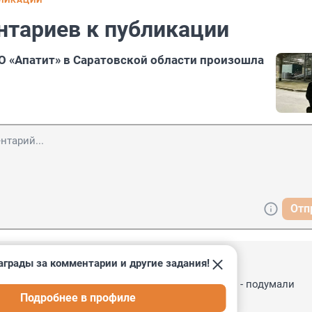
БЛИКАЦИИ
нтариев к публикации
О «Апатит» в Саратовской области произошла
Отп
аграды за комментарии и другие задания!
 08:20
д затаил дыхание! "Пронесет или не пронесет" - подумали 
Подробнее в профиле
стной шаурмичной!