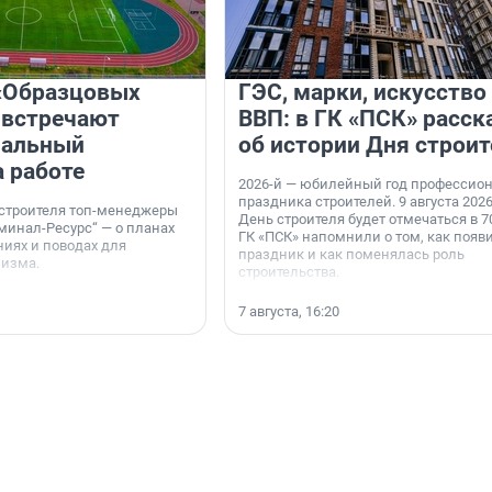
«Образцовых
ГЭС, марки, искусство
 встречают
ВВП: в ГК «ПСК» расск
нальный
об истории Дня строит
а работе
2026-й — юбилейный год профессио
праздника строителей. 9 августа 2026
 строителя топ-менеджеры
День строителя будет отмечаться в 70
минал-Ресурс“ — о планах
ГК «ПСК» напомнили о том, как появ
иях и поводах для
праздник и как поменялась роль
мизма.
строительства.
7 августа, 16:20