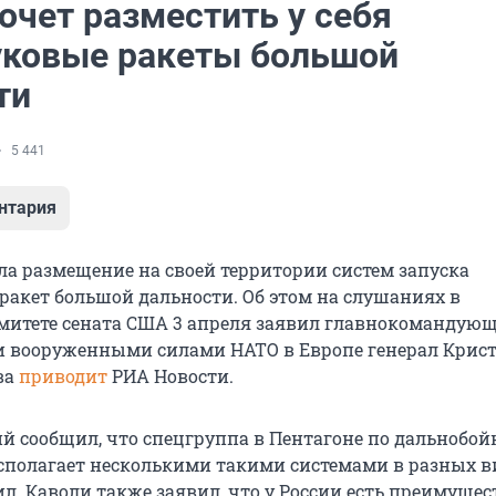
очет разместить у себя
уковые ракеты большой
ти
5 441
нтария
ла размещение на своей территории систем запуска
ракет большой дальности. Об этом на слушаниях в
митете сената США 3 апреля заявил главнокомандую
 вооруженными силами НАТО в Европе генерал Крис
ва
приводит
РИА Новости.
 сообщил, что спецгруппа в Пентагоне по дальнобо
полагает несколькими такими системами в разных в
л. Каволи также заявил, что у России есть преимущес