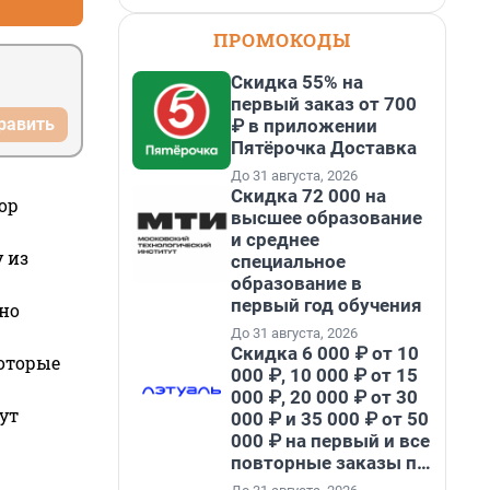
ПРОМОКОДЫ
Скидка 55% на
первый заказ от 700
равить
₽ в приложении
Пятёрочка Доставка
До 31 августа, 2026
Скидка 72 000 на
ор
высшее образование
и среднее
 из
специальное
образование в
первый год обучения
но
До 31 августа, 2026
Скидка 6 000 ₽ от 10
которые
000 ₽, 10 000 ₽ от 15
000 ₽, 20 000 ₽ от 30
ут
000 ₽ и 35 000 ₽ от 50
000 ₽ на первый и все
повторные заказы по
промокоду НАБЕРИ