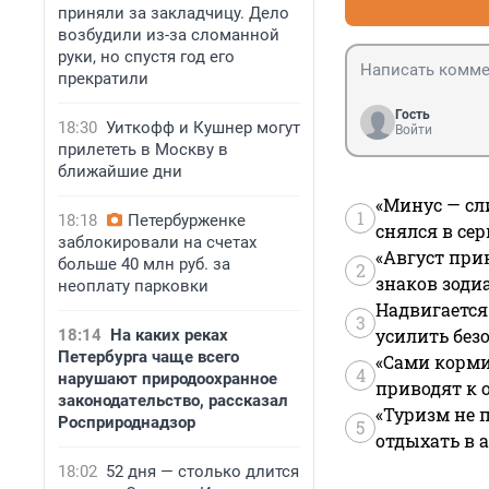
приняли за закладчицу. Дело
возбудили из-за сломанной
руки, но спустя год его
прекратили
Гость
18:30
Уиткофф и Кушнер могут
Войти
прилететь в Москву в
ближайшие дни
«Минус — сл
1
18:18
Петербурженке
снялся в се
заблокировали на счетах
«Август при
больше 40 млн руб. за
2
знаков зоди
неоплату парковки
Надвигается
3
усилить без
18:14
На каких реках
Петербурга чаще всего
«Сами корми
4
нарушают природоохранное
приводят к 
законодательство, рассказал
«Туризм не 
Росприроднадзор
5
отдыхать в а
18:02
52 дня — столько длится