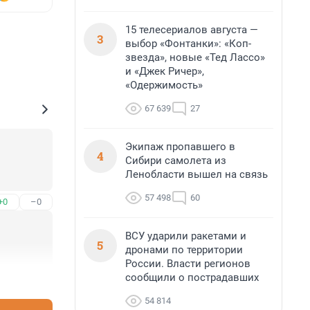
15 телесериалов августа —
3
выбор «Фонтанки»: «Коп-
звезда», новые «Тед Лассо»
и «Джек Ричер»,
«Одержимость»
67 639
27
Экипаж пропавшего в
4
Сибири самолета из
Ленобласти вышел на связь
57 498
60
+0
–0
ВСУ ударили ракетами и
5
дронами по территории
России. Власти регионов
сообщили о пострадавших
+0
–0
54 814