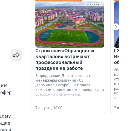
Строители «Образцовых
ГЭС, м
кварталов» встречают
ВВП: в
профессиональный
об ист
праздник на работе
2026-й —
професси
В преддверии Дня строителя топ-
строителе
менеджеры компании «СЗ
строителя
щий
„Терминал-Ресурс“ — о планах
раз. В ГК
компании, испытаниях и поводах для
тофер
появился
осторожного оптимизма.
поменяла
7 августа, 18:00
7 августа,
йному
идах
тво в