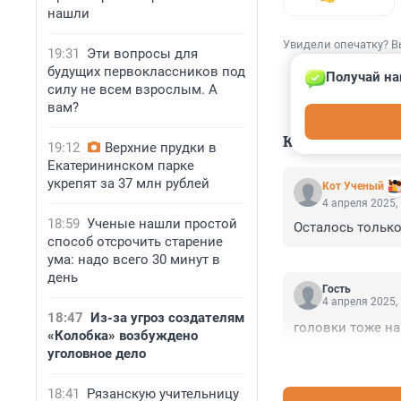
нашли
Увидели опечатку? В
19:31
Эти вопросы для
будущих первоклассников под
Получай на
силу не всем взрослым. А
вам?
КОММЕНТАР
19:12
Верхние прудки в
Екатерининском парке
укрепят за 37 млн рублей
Кот Ученый
4 апреля 2025,
18:59
Ученые нашли простой
Осталось только
способ отсрочить старение
ума: надо всего 30 минут в
день
Гость
4 апреля 2025,
18:47
Из-за угроз создателям
головки тоже на
«Колобка» возбуждено
уголовное дело
18:41
Рязанскую учительницу