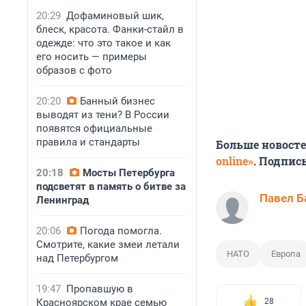
20:29
Дофаминовый шик,
блеск, красота. Фанки-стайл в
одежде: что это такое и как
его носить — примеры
образов с фото
20:20
Банный бизнес
выводят из тени? В России
появятся официальные
правила и стандарты
Больше новост
online»
. Подпис
20:18
Мосты Петербурга
подсветят в память о битве за
Павел Б
Ленинград
20:06
Погода помогла.
Смотрите, какие змеи летали
НАТО
Европа
над Петербургом
19:47
Пропавшую в
Красноярском крае семью
28