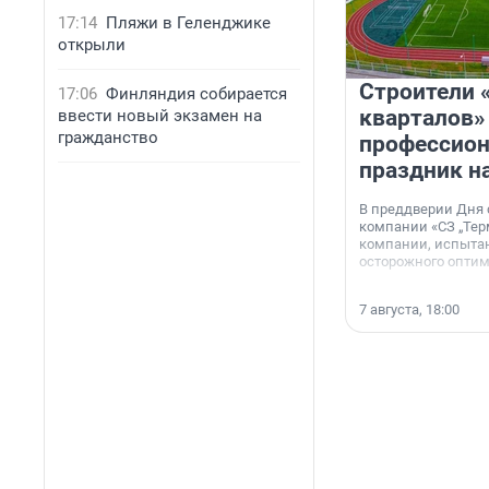
17:14
Пляжи в Геленджике
открыли
Строители 
17:06
Финляндия собирается
кварталов»
ввести новый экзамен на
гражданство
профессио
праздник н
В преддверии Дня
компании «СЗ „Тер
компании, испытан
осторожного опти
7 августа, 18:00