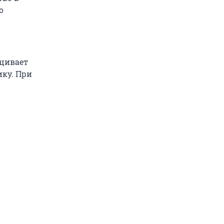
о
ащивает
ику. При