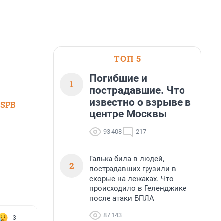
ТОП 5
Погибшие и
1
пострадавшие. Что
известно о взрыве в
 SPB
центре Москвы
93 408
217
Галька била в людей,
2
пострадавших грузили в
скорые на лежаках. Что
происходило в Геленджике
после атаки БПЛА
87 143
3