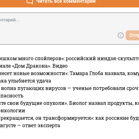
Читать все комментарии
Отп
ишком много спойлеров»: российский ниндзя-скульпт
риале «Дом Дракона». Видео
несет новые возможности»: Тамара Глоба назвала, кому
ака улыбнется удача
 волна пугающих вирусов — ученые потребовали сроч
опасность
те свои будущие опухоли». Биолог назвал продукты, 
онкологии
прекращается, он трансформируется»: как россияне буд
вгусте — ответ эксперта