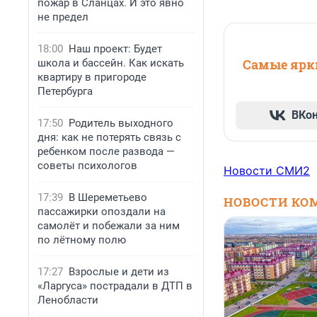
пожар в Сланцах. И это явно
не предел
18:00
Наш проект: Будет
Самые ярки
школа и бассейн. Как искать
квартиру в пригороде
Петербурга
ВКо
17:50
Родитель выходного
дня: как не потерять связь с
ребенком после развода —
советы психологов
Новости СМИ2
17:39
В Шереметьево
НОВОСТИ КО
пассажирки опоздали на
самолёт и побежали за ним
по лётному полю
17:27
Взрослые и дети из
«Ларгуса» пострадали в ДТП в
Ленобласти