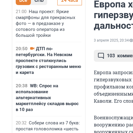
Все
СПБ
24 часа
Европа х
21:00
Наш проект: Яркие
гиперзв
смартфоны для прекрасных
дальнос
фото — в предзаказе у
сотового оператора из
большой тройки
3 апреля 2025, 20:34
20:50
ДТП по-
петербургски. На Невском
103
комме
проспекте столкнулись
грузовик с ресторанным меню
Европа запроси
и карета
гиперзвуковых 
20:38
WB: Спрос на
профильном ко
использование
объединенными
альтернативных
Каволи. Его сло
маркетплейсу складов вырос
в 10 раз
Военнослужащий
20:32
Собери слова из 7 букв:
вооружению рас
простая головоломка «шесть
вооруженных си