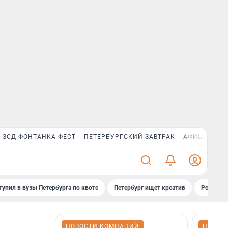
ЗСД ФОНТАНКА ФЕСТ
ПЕТЕРБУРГСКИЙ ЗАВТРАК
АФИША PLUS
тупил в вузы Петербурга по квоте
Петербург ищет креатив
Рейтинги
НОВОСТИ КОМПАНИЙ
НОВОС