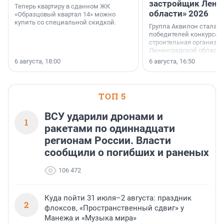
застройщик Лени
Теперь квартиру в сданном ЖК
области» 2026
«Образцовый квартал 14» можно
купить со специальной скидкой.
Группа Аквилон стала 
победителей конкурса 
строительная организа
Ленинградской области 
номинации «Самый
6 августа, 18:00
6 августа, 16:50
клиентоориентированн
застройщик Ленинград
области».
ТОП 5
ВСУ ударили дронами и
1
ракетами по одиннадцати
регионам России. Власти
сообщили о погибших и раненых
106 472
Куда пойти 31 июля–2 августа: праздник
2
флоксов, «Пространственный сдвиг» у
Манежа и «Музыка мира»