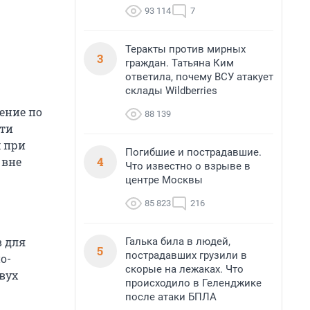
93 114
7
Теракты против мирных
3
граждан. Татьяна Ким
ответила, почему ВСУ атакует
склады Wildberries
ение по
88 139
сти
м при
Погибшие и пострадавшие.
4
 вне
Что известно о взрыве в
центре Москвы
85 823
216
 для
Галька била в людей,
5
пострадавших грузили в
о-
скорые на лежаках. Что
вух
происходило в Геленджике
после атаки БПЛА