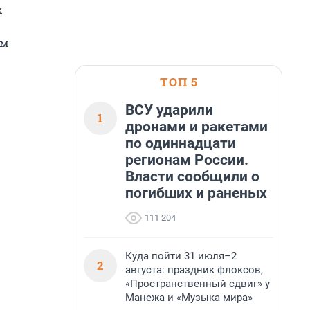
х
ум
ТОП 5
ВСУ ударили
1
дронами и ракетами
по одиннадцати
регионам России.
Власти сообщили о
погибших и раненых
111 204
Куда пойти 31 июля–2
2
августа: праздник флоксов,
«Пространственный сдвиг» у
Манежа и «Музыка мира»