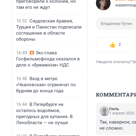
приговорили к колонии, но
корреспонд
там его не ждут
16:52
Саудовская Аравия,
Владимир Путин
Турция и Пакистан подписали
соглашение в области
обороны
2
16:49
Экс-глава
Госфильмофонда оказался в
Увидели опечатку? В
деле о «бумажном» НДС
16:48
Вход в метро
«Чкаловская» ограничат по
будням до конца года
КОММЕНТАР
16:44
В Петербурге не
Гость
осталось водоёмов,
1 апреля 2025,
пригодных для купания. В
Так, наверное, с
Ленобласти — не лучше
не сложно.