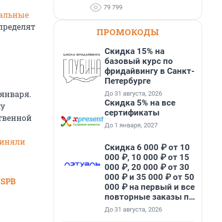
79 799
альные
пределят
ПРОМОКОДЫ
Скидка 15% на
базовый курс по
фридайвингу в Санкт-
Петербурге
 января.
До 31 августа, 2026
Скидка 5% на все
му
сертификаты
ственной
До 1 января, 2027
иняли
Скидка 6 000 ₽ от 10
000 ₽, 10 000 ₽ от 15
000 ₽, 20 000 ₽ от 30
000 ₽ и 35 000 ₽ от 50
 SPB
000 ₽ на первый и все
повторные заказы по
промокоду НАБЕРИ
До 31 августа, 2026