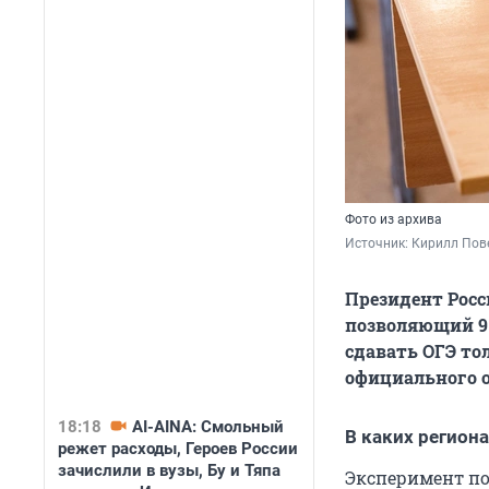
Фото из архива
Источник: 
Кирилл Пове
Президент Росс
позволяющий 9-
сдавать ОГЭ то
официального 
18:18
AI-AINA: Смольный
В каких регион
режет расходы, Героев России
зачислили в вузы, Бу и Тяпа
Эксперимент по