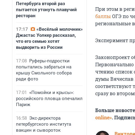
Петербурга второй раз
При этом в рег
пытается утонуть плавучий
ресторан
баллы
ОГЭ по ч
региональные в
17:17
«Весёлый молочник»
Джастас Уолкер рассказал,
Эксперимент про
что его семью хотят
выдворить из России
Законопроект о
17:08
Руферы-подростки
Первоначально 
попытались забраться на
чтению список с
крышу Смольного собора
думы Вячеслав 
ради фото
соответствуют 
17:01
«Помойки и крысы»:
сразу во втором
российского пловца опечалил
Париж
Больше новост
online»
. Подпис
16:58
Экс-директора
петербургского института
вакцин и сывороток
Виктор