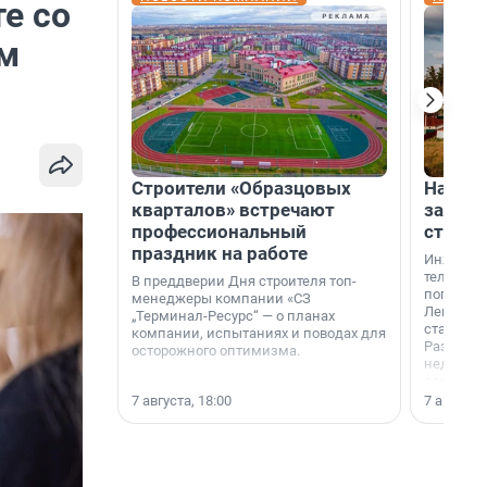
е со
ам
Строители «Образцовых
На вод
кварталов» встречают
зарабо
профессиональный
станци
праздник на работе
Инженер
телеком-
В преддверии Дня строителя топ-
популярн
менеджеры компании «СЗ
Ленингра
„Терминал-Ресурс“ — о планах
станции 
компании, испытаниях и поводах для
Раздолин
осторожного оптимизма.
недалеко
водопада
7 августа, 18:00
7 августа,