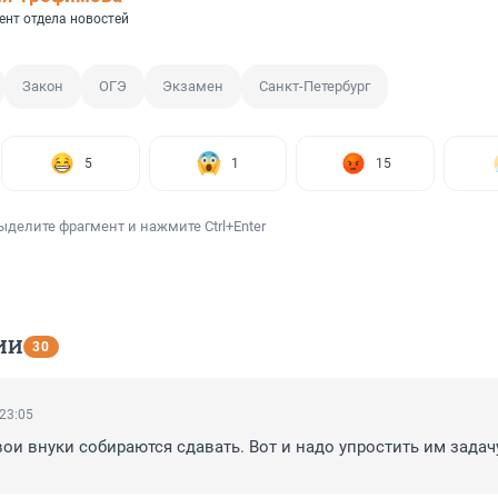
ент отдела новостей
Закон
ОГЭ
Экзамен
Санкт-Петербург
5
1
15
ыделите фрагмент и нажмите Ctrl+Enter
ИИ
30
 23:05
вои внуки собираются сдавать. Вот и надо упростить им задачу