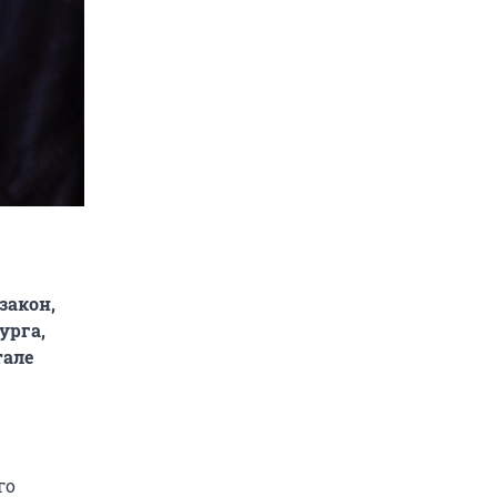
закон,
урга,
тале
го