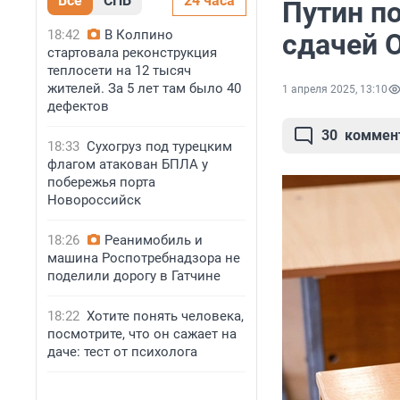
Все
СПБ
24 часа
Путин п
18:42
В Колпино
сдачей 
стартовала реконструкция
теплосети на 12 тысяч
жителей. За 5 лет там было 40
1 апреля 2025, 13:10
дефектов
30
коммен
18:33
Сухогруз под турецким
флагом атакован БПЛА у
побережья порта
Новороссийск
18:26
Реанимобиль и
машина Роспотребнадзора не
поделили дорогу в Гатчине
18:22
Хотите понять человека,
посмотрите, что он сажает на
даче: тест от психолога