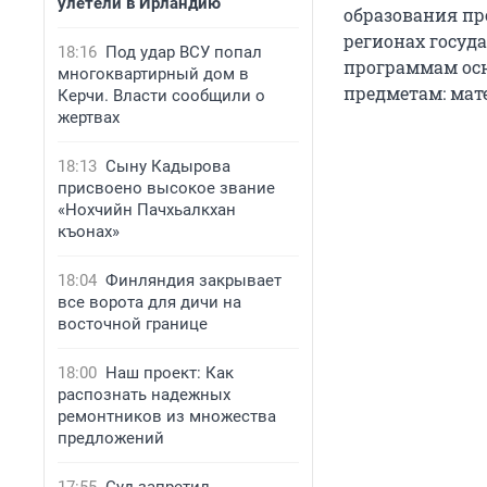
улетели в Ирландию
образования про
регионах госуд
18:16
Под удар ВСУ попал
программам осн
многоквартирный дом в
предметам: мат
Керчи. Власти сообщили о
жертвах
18:13
Сыну Кадырова
присвоено высокое звание
«Нохчийн Пачхьалкхан
къонах»
18:04
Финляндия закрывает
все ворота для дичи на
восточной границе
18:00
Наш проект: Как
распознать надежных
ремонтников из множества
предложений