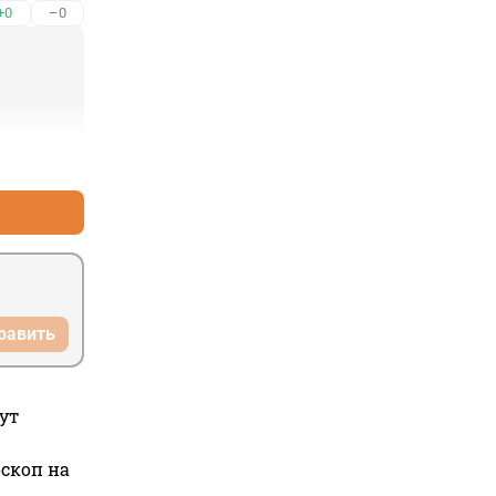
+0
–0
+0
–0
равить
ут
оскоп на