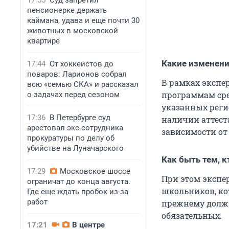
17:55
Суд запретил
пенсионерке держать
каймана, удава и еще почти 30
животных в московской
квартире
Какие изменени
17:44
От хоккеистов до
поваров: Ларионов собрал
В рамках экспе
всю «семью СКА» и рассказал
программам сре
о задачах перед сезоном
указанных реги
17:36
В Петербурге суд
наличии аттест
арестовал экс-сотрудника
зависимости от
прокуратуры по делу об
убийстве на Луначарского
Как быть тем, к
17:29
Московское шоссе
При этом эксп
ограничат до конца августа.
школьников, кот
Где еще ждать пробок из-за
работ
прежнему должн
обязательных.
17:21
В центре