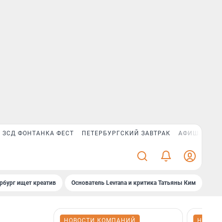
ЗСД ФОНТАНКА ФЕСТ
ПЕТЕРБУРГСКИЙ ЗАВТРАК
АФИША PLUS
рбург ищет креатив
Основатель Levrana и критика Татьяны Ким
Зач
НОВОСТИ КОМПАНИЙ
НОВОС