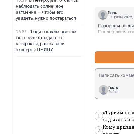
16:39
В Петербурге готовятся
наблюдать солнечное
затмение — чтобы его
Гость
1 апреля 2025,
увидеть, нужно постараться
Похороны россий
16:32
Люди с каким цветом
После длительн
глаз реже страдают от
катаракты, рассказали
эксперты ПНИПУ
Гость
Войти
«Туризм не 
1
отдыхать в а
Кому призна
2
август