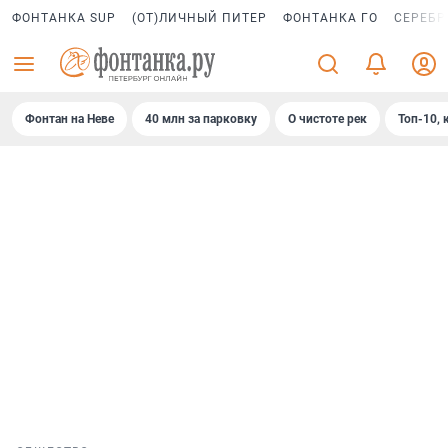
ФОНТАНКА SUP
(ОТ)ЛИЧНЫЙ ПИТЕР
ФОНТАНКА ГО
СЕРЕБР
Фонтан на Неве
40 млн за парковку
О чистоте рек
Топ-10, 