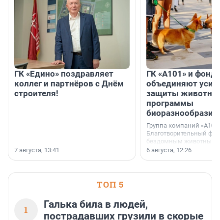
ГК «Едино» поздравляет
ГК «А101» и фонд
коллег и партнёров с Днём
объединяют усил
строителя!
защиты животных
программы
биоразнообразия
Группа компаний «А101»
Благотворительный фо
бездомным животным 
заключили соглашение
7 августа, 13:41
6 августа, 12:26
стратегическом сотрудн
ТОП 5
Галька била в людей,
1
пострадавших грузили в скорые