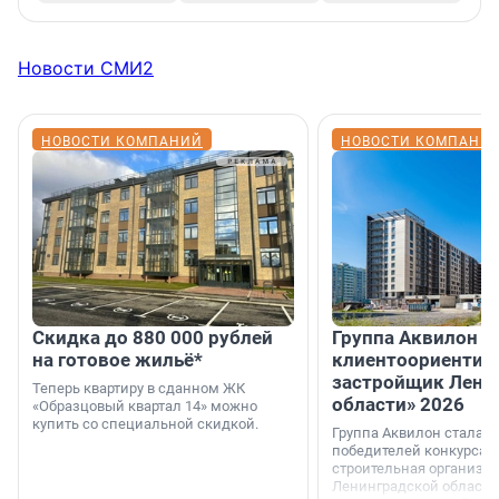
Новости СМИ2
НОВОСТИ КОМПАНИЙ
НОВОСТИ КОМПАНИ
Скидка до 880 000 рублей
Группа Аквилон 
на готовое жильё*
клиентоориентир
застройщик Лени
Теперь квартиру в сданном ЖК
области» 2026
«Образцовый квартал 14» можно
купить со специальной скидкой.
Группа Аквилон стала 
победителей конкурса 
строительная организа
Ленинградской области 