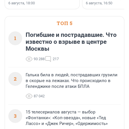
номинации «Самый
6 августа, 18:00
6 августа, 16:50
клиентоориентированн
застройщик Ленинград
области».
ТОП 5
Погибшие и пострадавшие. Что
1
известно о взрыве в центре
Москвы
93 288
217
Галька била в людей, пострадавших грузили
2
в скорые на лежаках. Что происходило в
Геленджике после атаки БПЛА
87 042
15 телесериалов августа — выбор
3
«Фонтанки»: «Коп-звезда», новые «Тед
Лассо» и «Джек Ричер», «Одержимость»