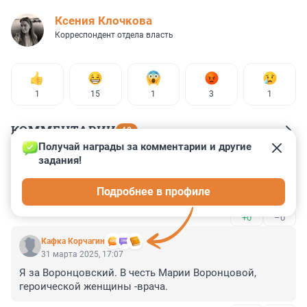
Ксения Клочкова
Корреспондент отдела власть
1
15
1
3
1
КОММЕНТАРИИ
40
Получай награды за комментарии и другие 
задания!
Гость
31 марта 2025, 20:28
Подробнее в профиле
"15 сантиметров!" (с)
+0
–0
Кафка Корчагин
31 марта 2025, 17:07
Я за Воронцовский. В честь Марии Воронцовой, 
героической женщины -врача.