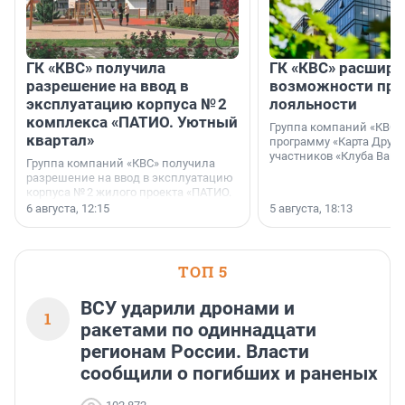
ГК «КВС» получила
ГК «КВС» расширя
разрешение на ввод в
возможности пр
эксплуатацию корпуса № 2
лояльности
комплекса «ПАТИО. Уютный
Группа компаний «КВС»
квартал»
программу «Карта Друга
участников «Клуба Ваши
Группа компаний «КВС» получила
разрешение на ввод в эксплуатацию
корпуса № 2 жилого проекта «ПАТИО.
Уютный квартал», расположенного во
6 августа, 12:15
5 августа, 18:13
Всеволожском районе
Ленинградской области.
ТОП 5
ВСУ ударили дронами и
1
ракетами по одиннадцати
регионам России. Власти
сообщили о погибших и раненых