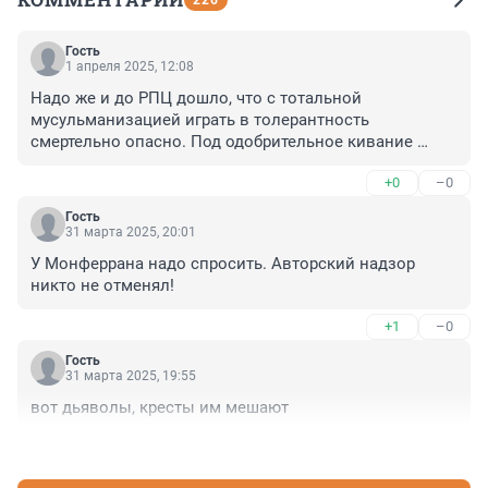
Гость
1 апреля 2025, 12:08
Надо же и до РПЦ дошло, что с тотальной 
мусульманизацией играть в толерантность 
смертельно опасно. Под одобрительное кивание 
правительства РФии чужеродная культура и обычаи 
+0
–0
захватывают светские города России.
Гость
31 марта 2025, 20:01
У Монферрана надо спросить. Авторский надзор 
никто не отменял!
+1
–0
Гость
31 марта 2025, 19:55
вот дьяволы, кресты им мешают
+1
–0